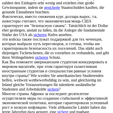
zahlten den Einlegern sehr wenig und erzielten eine große
Gewinnspanne, indem sie
gesicherte
Staatsschulden kauften, die
gesunde Einnahmen brachten.
Фактически, вместо снижения курс доллара вырос, т.к.
инвесторы считают, что экономическая мощь США
гарантирует
им "безопасную гавань".
Tatsächlich ist der Dollar
eher gestiegen, anstatt zu fallen, da die Anleger die fundamentale
Stärke der USA als
sicheren
Hafen ansehen.
эти войска также послужат поддержкой для тех чеченцев,
которые выбрали путь переговоров, и готовы, чтобы им
гарантировали
безопасность их поселений.
Das stärkt auch
diejenigen Tschetschenen, die es vorziehen zu verhandeln, und gibt
ihren Wohngebieten
sicheren
Schutz.
Как Вы поможете американским студентам конкурировать в
мировом масштабе, при этом
гарантируя
талантливым
иностранным студентам и специалистам равные условия
внутри страны?
Wie werden Sie amerikanischen Studierenden
helfen, weltweit wettbewerbsfähig zu sein, und gleichzeitig im
Inland gleiche Voraussetzungen für talentierte ausländische
Studenten und Arbeitskräfte
sichern
?
Многие страны Африки за последнее десятилетие
осуществляли меры по созданию стабильной и эффективной
экономической политики, которые
гарантировали
успешный
рост и низкую инфляцию.
Viele afrikanische Länder haben das
letzte Jahrzehnt dazu genutzt, eine
sichere
und tragbare