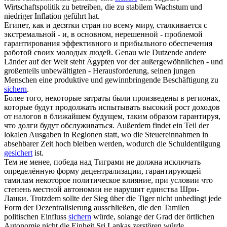
Wirtschaftspolitik zu betreiben, die zu stabilem Wachstum und
niedriger Inflation geführt hat.
Египет, как и десятки стран по всему миру, сталкивается с
экстремальной - и, в основном, нерешенной - проблемой
гарантирования
эффективного и прибыльного обеспечения
работой своих молодых людей.
Genau wie Dutzende andere
Länder auf der Welt steht Ägypten vor der außergewöhnlichen - und
großenteils unbewältigten - Herausforderung, seinen jungen
Menschen eine produktive und gewinnbringende Beschäftigung zu
sichern
.
Более того, некоторые затраты были произведены в регионах,
которые будут продолжать испытывать высокий рост доходов
от налогов в ближайшем будущем, таким образом
гарантируя
,
что долги будут обслуживаться.
Außerdem findet ein Teil der
lokalen Ausgaben in Regionen statt, wo die Steuereinnahmen in
absehbarer Zeit hoch bleiben werden, wodurch die Schuldentilgung
gesichert
ist.
Тем не менее, победа над Тиграми не должна исключать
определённую форму децентрализации,
гарантирующей
тамилам некоторое политическое влияние, при условии что
степень местной автономии не нарушит единства Шри-
Ланки.
Trotzdem sollte der Sieg über die Tiger nicht unbedingt jede
Form der Dezentralisierung ausschließen, die den Tamilen
politischen Einfluss
sichern
würde, solange der Grad der örtlichen
Autonomie nicht die Einheit Sri Lankas zerstören würde.