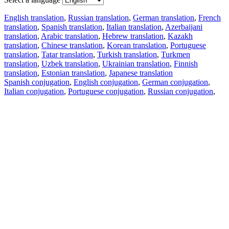
English translation
,
Russian translation
,
German translation
,
French
translation
,
Spanish translation
,
Italian translation
,
Azerbaijani
translation
,
Arabic translation
,
Hebrew translation
,
Kazakh
translation
,
Chinese translation
,
Korean translation
,
Portuguese
translation
,
Tatar translation
,
Turkish translation
,
Turkmen
translation
,
Uzbek translation
,
Ukrainian translation
,
Finnish
translation
,
Estonian translation
,
Japanese translation
Spanish conjugation
,
English conjugation
,
German conjugation
,
Italian conjugation
,
Portuguese conjugation
,
Russian conjugation
,
French conjugation
.
Features
Text Translation
Context Examples
Conjugation and Declension
Free apps
PROMT.One for iOS
PROMT.One for Android
Offers