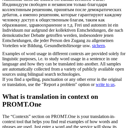
Индивидуум свободен и независим только благодаря
коллективным решениям, принятым после демократических
дебатов, а именно решениям, которые
гарантируют
каждому
человеку доступ к общественным благам, таким как
образование, здравоохранение и т.д.
Frei und autonom ist ein
Individuum nur aufgrund der kollektiven Entscheidungen, die nach
demokratischer Debatte getroffen werden, insbesondere jenen
Entscheidungen, die jeder Person den Zugang zu allgemeinen
Vorteilen wie Bildung, Gesundheitsfürsorge usw.
sichern
.
Examples of word usage in different contexts are provided solely for
linguistic purposes, i.e. to study word usage in a sentence in one
language and how they can be translated into another. All samples
are automatically collected from a variety of publicly available open
sources using bilingual search technologies.
If you find a spelling, punctuation or any other error in the original
or translation, use the "Report a problem" option or
write to us
.
What is translation in context on
PROMT.One
The “Contexts” section on PROMT.One is your translation-in-
context tool that helps you find real examples of how words and
phrases are used. Just enter a word and the service will show its