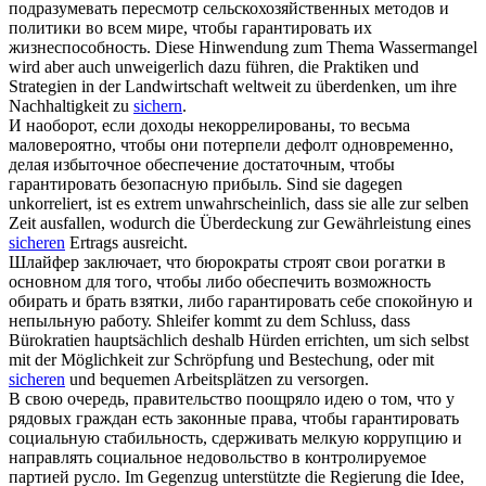
подразумевать пересмотр сельскохозяйственных методов и
политики во всем мире, чтобы
гарантировать
их
жизнеспособность.
Diese Hinwendung zum Thema Wassermangel
wird aber auch unweigerlich dazu führen, die Praktiken und
Strategien in der Landwirtschaft weltweit zu überdenken, um ihre
Nachhaltigkeit zu
sichern
.
И наоборот, если доходы некоррелированы, то весьма
маловероятно, чтобы они потерпели дефолт одновременно,
делая избыточное обеспечение достаточным, чтобы
гарантировать
безопасную прибыль.
Sind sie dagegen
unkorreliert, ist es extrem unwahrscheinlich, dass sie alle zur selben
Zeit ausfallen, wodurch die Überdeckung zur Gewährleistung eines
sicheren
Ertrags ausreicht.
Шлайфер заключает, что бюрократы строят свои рогатки в
основном для того, чтобы либо обеспечить возможность
обирать и брать взятки, либо
гарантировать
себе спокойную и
непыльную работу.
Shleifer kommt zu dem Schluss, dass
Bürokratien hauptsächlich deshalb Hürden errichten, um sich selbst
mit der Möglichkeit zur Schröpfung und Bestechung, oder mit
sicheren
und bequemen Arbeitsplätzen zu versorgen.
В свою очередь, правительство поощряло идею о том, что у
рядовых граждан есть законные права, чтобы
гарантировать
социальную стабильность, сдерживать мелкую коррупцию и
направлять социальное недовольство в контролируемое
партией русло.
Im Gegenzug unterstützte die Regierung die Idee,