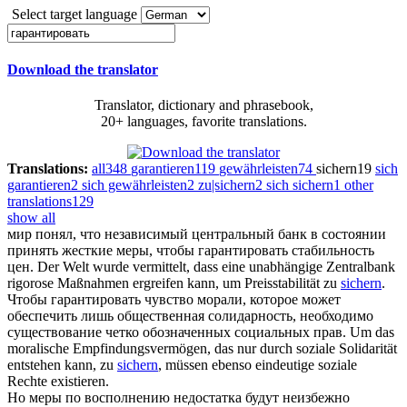
Select target language
Download the translator
Translator, dictionary and phrasebook,
20+ languages, favorite translations.
Translations:
all
348
garantieren
119
gewährleisten
74
sichern
19
sich
garantieren
2
sich gewährleisten
2
zu|sichern
2
sich sichern
1
other
translations
129
show all
мир понял, что независимый центральный банк в состоянии
принять жесткие меры, чтобы
гарантировать
стабильность
цен.
Der Welt wurde vermittelt, dass eine unabhängige Zentralbank
rigorose Maßnahmen ergreifen kann, um Preisstabilität zu
sichern
.
Чтобы
гарантировать
чувство морали, которое может
обеспечить лишь общественная солидарность, необходимо
существование четко обозначенных социальных прав.
Um das
moralische Empfindungsvermögen, das nur durch soziale Solidarität
entstehen kann, zu
sichern
, müssen ebenso eindeutige soziale
Rechte existieren.
Но меры по восполнению недостатка будут неизбежно