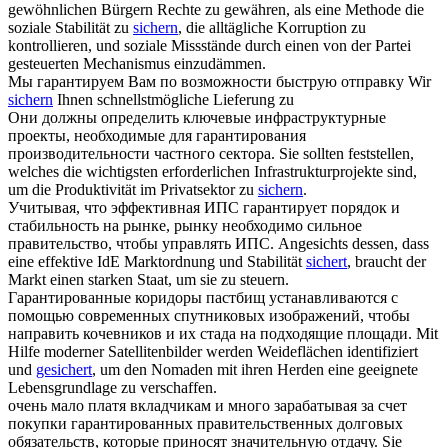
gewöhnlichen Bürgern Rechte zu gewähren, als eine Methode die
soziale Stabilität zu
sichern
, die alltägliche Korruption zu
kontrollieren, und soziale Missstände durch einen von der Partei
gesteuerten Mechanismus einzudämmen.
Мы
гарантируем
Вам по возможности быструю отправку
Wir
sichern
Ihnen schnellstmögliche Lieferung zu
Они должны определить ключевые инфраструктурные
проекты, необходимые для
гарантирования
производительности частного сектора.
Sie sollten feststellen,
welches die wichtigsten erforderlichen Infrastrukturprojekte sind,
um die Produktivität im Privatsektor zu
sichern
.
Учитывая, что эффективная ИПС
гарантирует
порядок и
стабильность на рынке, рынку необходимо сильное
правительство, чтобы управлять ИПС.
Angesichts dessen, dass
eine effektive IdE Marktordnung und Stabilität
sichert
, braucht der
Markt einen starken Staat, um sie zu steuern.
Гарантированные
коридоры пастбищ устанавливаются с
помощью современных спутниковых изображений, чтобы
направить кочевников и их стада на подходящие площади.
Mit
Hilfe moderner Satellitenbilder werden Weideflächen identifiziert
und
gesichert
, um den Nomaden mit ihren Herden eine geeignete
Lebensgrundlage zu verschaffen.
очень мало платя вкладчикам и много зарабатывая за счет
покупки
гарантированных
правительственных долговых
обязательств, которые приносят значительную отдачу.
Sie