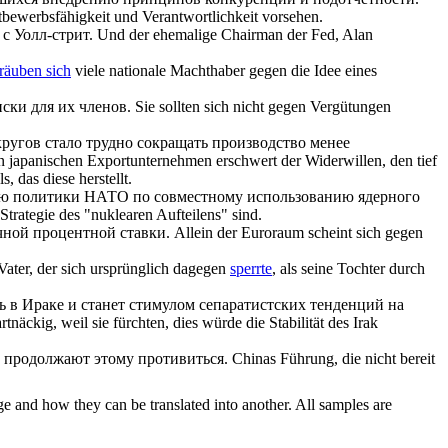
ttbewerbsfähigkeit und Verantwortlichkeit vorsehen.
с Уолл-стрит.
Und der ehemalige Chairman der Fed, Alan
träuben sich
viele nationale Machthaber gegen die Idee eines
ки для их членов.
Sie sollten sich nicht gegen Vergütungen
угов стало трудно сокращать производство менее
 japanischen Exportunternehmen erschwert der Widerwillen, den tief
 das diese herstellt.
тью политики НАТО по совместному использованию ядерного
rategie des "nuklearen Aufteilens" sind.
чной процентной ставки.
Allein der Euroraum scheint sich gegen
Vater, der sich ursprünglich dagegen
sperrte
, als seine Tochter durch
ь в Ираке и станет стимулом сепаратистских тенденций на
kig, weil sie fürchten, dies würde die Stabilität des Irak
в, продолжают этому
противиться
.
Chinas Führung, die nicht bereit
ge and how they can be translated into another. All samples are