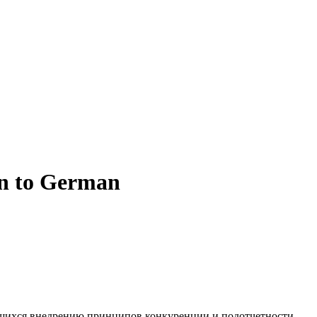
on to German
шихся
внедрению принципов конкуренции и подотчетности.