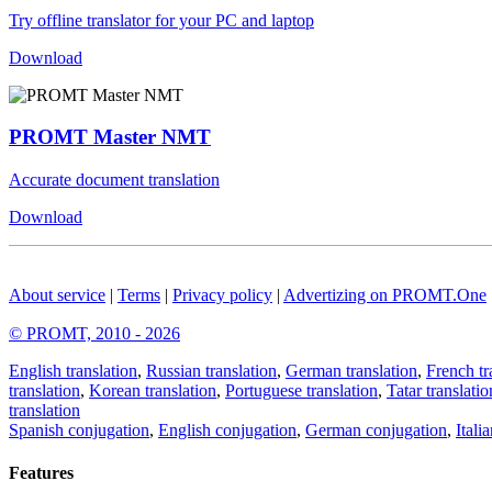
Try offline translator for your PC and laptop
Download
PROMT Master NMT
Accurate document translation
Download
About service
|
Terms
|
Privacy policy
|
Advertizing on PROMT.One
© PROMT, 2010 - 2026
English translation
,
Russian translation
,
German translation
,
French tr
translation
,
Korean translation
,
Portuguese translation
,
Tatar translatio
translation
Spanish conjugation
,
English conjugation
,
German conjugation
,
Itali
Features