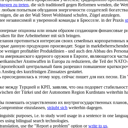
tgegen zu treten
, die sich traditionell gegen Reformen wenden, die We
я
любым попыткам обуздания энергичности создателей богатства 
enigen, die an der Wall Street Wohlstand schufen, Zügel anzulegen.
лее независимой и уверенной команды в Брюсселе.
in der Praxis
s
нерные опционы или иным образом создающим финансовые рис
isiken für ihre Arbeitnehmer mit sich bringen.
желания
противиться
интересам своих семейных корпоративных кр
торые данную продукцию производят.
Sogar in marktbeherrschenden
e weniger profitabler Produktlinien - und auch den Abbau des Personals,
а американского ядерного оружия в Европе, являющегося час
rikanischer Atomwaffen in Europa zu reduzieren, die Teil der NATO-St
 Европейский центральный банк разрешил повышение краткосро
Anstieg des kurzfristigen Zinssatzes gestattet.
ь присоединилась к этому хору, сейчас пишет для них песни.
Ein 
е между Турцией и КРП, заявляя, что она подорвет стабильност
hen der Türkei und der Autonomen Region Kurdistans weiterhin hartnäc
о бы помешать осуществлению их внутригосударственных плано
f Kompromisse einzulassen,
sträubt sich
weiterhin dagegen.
inguistic purposes, i.e. to study word usage in a sentence in one langua
ces using bilingual search technologies.
r translation, use the "Report a problem" option or
write to us
.