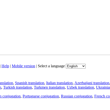
|
Help
|
Mobile version
|
Select a language
anslation
,
Spanish translation
,
Italian translation
,
Azerbaijani translation
n
,
Turkish translation
,
Turkmen translation
,
Uzbek translation
,
Ukrainian
an conjugation
,
Portuguese conjugation
,
Russian conjugation
,
French co