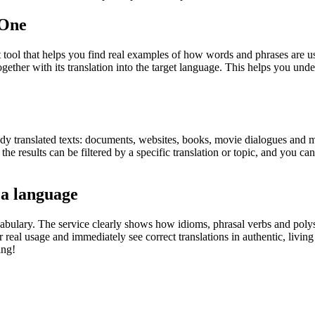
.One
ol that helps you find real examples of how words and phrases are used
gether with its translation into the target language. This helps you un
eady translated texts: documents, websites, books, movie dialogues and m
he results can be filtered by a specific translation or topic, and you c
 a language
abulary. The service clearly shows how idioms, phrasal verbs and polys
real usage and immediately see correct translations in authentic, livin
ing!