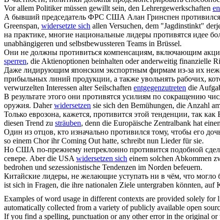
Vor allem Politiker müssen gewillt sein, den Lehrergewerkschaften
en
А бывший председатель ФРС США Алан Гринспен
противилс
Greenspan,
widersetzte sich
allen Versuchen, dem "Jagdinstinkt" derj
на практике, многие национальные лидеры
противятся
идее бо
unabhängigeren und selbstbewussteren Teams in Brüssel.
Они не должны
противиться
компенсациям, включающим акцио
sperren
, die Aktienoptionen beinhalten oder anderweitig finanzielle R
Даже лидирующим японским экспортным фирмам из-за их не
прибыльных линий продукции, а также увольнять рабочих, ко
verwurzelten Interessen alter Seilschaften
entgegenzutreten
die Aufgab
В результате этого они
противятся
усилиям по сокращению числ
оружия.
Daher
widersetzen
sie sich den Bemühungen, die Anzahl ame
Только еврозона, кажется,
противится
этой тенденции, так как
diesen Trend zu
sträuben
, denn die Europäische Zentralbank hat einen 
Один из отцов, кто изначально
противился
тому, чтобы его доч
so einem Chor ihr Coming Out hatte, schreibt nun Lieder für sie.
Но США по-прежнему непреклонно
противится
подобной сделк
севере.
Aber die USA
widersetzen sich
einem solchen Abkommen zwisc
bedrohen und sezessionistische Tendenzen im Norden befeuern.
Китайские лидеры, не желающие уступать ни в чём, что могл
ist sich in Fragen, die ihre nationalen Ziele untergraben könnten, au
Examples of word usage in different contexts are provided solely for l
automatically collected from a variety of publicly available open sour
If you find a spelling, punctuation or any other error in the original o