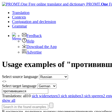
PROMT.
One
F
Translation
Contexts
Conjugation
and declension
Grammar
Feedback
Help
Download the App
Advertise
Usage examples of "протививши
Select source language
<>
Select target language
Translations:
all
10
sich widersetzen
3
sich sträuben
3
sich sperren
2
ent
show all
В частности, политики должны продемонстрировать способнос