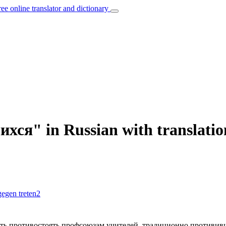
ree online translator and dictionary
хся" in Russian with translati
gegen treten
2
ть противостоять профсоюзам учителей, традиционно
противив