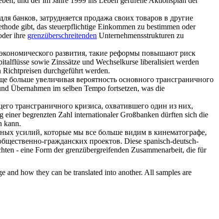
eben, und der im Jahre 1999 ins Leben gerufene Aktionsplan der
ля банков, затрудняется продажа своих товаров в другие
ethode gibt, das steuerpflichtige Einkommen zu bestimmen oder
oder ihre
grenzüberschreitenden
Unternehmensstrukturen zu
 экономического развития, такие реформы повышают риск
talflüsse sowie Zinssätze und Wechselkurse liberalisiert werden
n Richtpreisen durchgeführt werden.
еще больше увеличивая вероятность основного
трансграничного
n und Übernahmen im selben Tempo fortsetzen, was die
ущего
трансграничного
кризиса, охватившего один из них,
g einer begrenzten Zahl internationaler Großbanken dürften sich die
n kann.
ных усилий, которые мы все больше видим в кинематографе,
 общественно-гражданских проектов.
Diese spanisch-deutsch-
achten - eine Form der grenzübergreifenden Zusammenarbeit, die für
ge and how they can be translated into another. All samples are