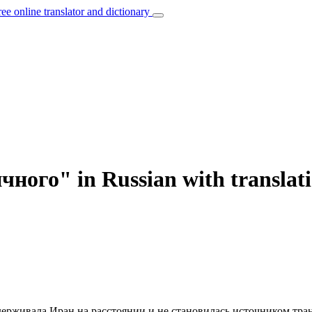
ree online translator and dictionary
чного" in Russian with translat
удерживала Иран на расстоянии и не становилась источником
тра