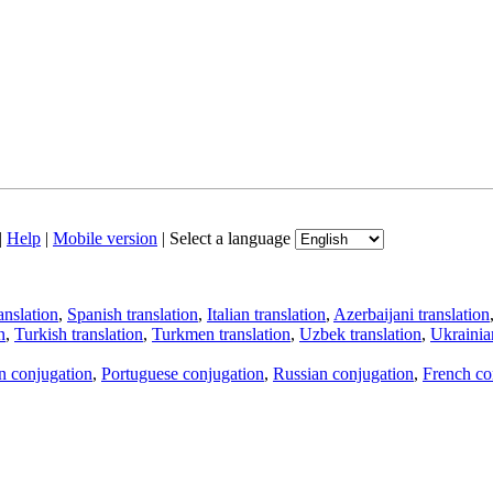
|
Help
|
Mobile version
|
Select a language
anslation
,
Spanish translation
,
Italian translation
,
Azerbaijani translation
n
,
Turkish translation
,
Turkmen translation
,
Uzbek translation
,
Ukrainian
an conjugation
,
Portuguese conjugation
,
Russian conjugation
,
French co