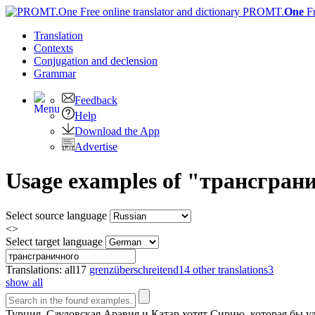
PROMT.
One
F
Translation
Contexts
Conjugation
and declension
Grammar
Feedback
Help
Download the App
Advertise
Usage examples of "трансграни
Select source language
<>
Select target language
Translations:
all
17
grenzüberschreitend
14
other translations
3
show all
Турция, Саудовская Аравия и Катар хотят Сирию, которая бы 