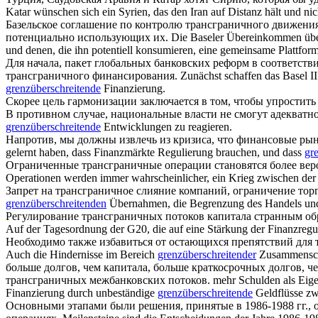
Katar wünschen sich ein Syrien, das den Iran auf Distanz hält und ni
Базельское соглашение по контролю
трансграничного
движения 
потенциально использующих их.
Die Baseler Übereinkommen über
und denen, die ihn potentiell konsumieren, eine gemeinsame Plattform
Для начала, пакет глобальных банковских реформ в соответстви
трансграничного
финансирования.
Zunächst schaffen das Basel I
grenzüberschreitende
Finanzierung.
Скорее цель гармонизации заключается в том, чтобы упростит
В противном случае, национальные власти не смогут адекватн
grenzüberschreitende
Entwicklungen zu reagieren.
Напротив, мы должны извлечь из кризиса, что финансовые ры
gelernt haben, dass Finanzmärkte Regulierung brauchen, und dass
gr
Ограниченные
трансграничные
операции становятся более вер
Operationen werden immer wahrscheinlicher, ein Krieg zwischen der 
Запрет на
трансграничное
слияние компаний, ограничение торг
grenzüberschreitenden
Übernahmen, die Begrenzung des Handels und
Регулирование
трансграничных
потоков капитала странным обр
Auf der Tagesordnung der G20, die auf eine Stärkung der Finanzregul
Необходимо также избавиться от остающихся препятствий для
Auch die Hindernisse im Bereich
grenzüberschreitender
Zusammenschl
больше долгов, чем капитала, больше краткосрочных долгов, ч
трансграничных
межбанковских потоков.
mehr Schulden als Eige
Finanzierung durch unbeständige
grenzüberschreitende
Geldflüsse zw
Основными этапами были решения, принятые в 1986-1988 гг., 