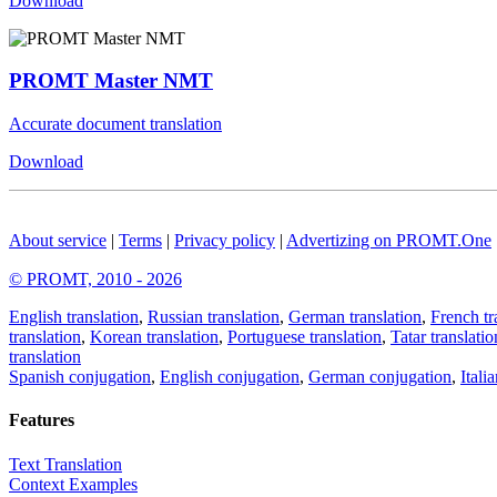
Download
PROMT Master NMT
Accurate document translation
Download
About service
|
Terms
|
Privacy policy
|
Advertizing on PROMT.One
© PROMT, 2010 - 2026
English translation
,
Russian translation
,
German translation
,
French tr
translation
,
Korean translation
,
Portuguese translation
,
Tatar translatio
translation
Spanish conjugation
,
English conjugation
,
German conjugation
,
Itali
Features
Text Translation
Context Examples