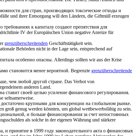
можности для стран, производящих токсические отходы и
fälle und ihrer Entsorgung will den Ländern, die Giftmüll erzeugen
 о требованиях к капиталу создают препятствия для
lrichtlinie IV der Europäischen Union negative Anreize für
der
grenzüberschreitenden
Geschäftstätigkeit sein.
tionale Behörden nicht in der Lage sein, entsprechend auf
питала особенно опасны.
Allerdings sollten wir aus der Krise
ами становится менее вероятной.
Begrenzte
grenzüberschreitende
ше, чем любой другой стране.
Das Verbot von
irgendeinem anderen Land.
она ставит своей целью усиление финансового регулирования.
se seltsamerweise.
 достаточно крупными для конкуренции на глобальном рынке.
n groß genug werden könnten, um global wettbewerbsfähig zu sein.
ациональной, и больше финансирования за счет непостоянных
ungsschulden als solche in der eigenen Währung und stärkere
, и принятие в 1999 году законодательного акта о финансовых