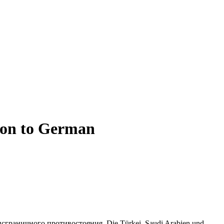
ion to German
нсграничного
противостояния.
Die Türkei, Saudi Arabien und