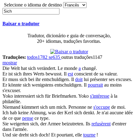
Selecione o idioma de destino
Baixar o tradutor
Tradutor, dicionário e guia de conversação,
20+ idiomas, traduções favoritas.
Traduções:
todos
1782
se
635
outras traduções
1147
mostrar
Die Welt
hat sich
verändert.
Le monde
a
changé.
Er
ist sich
ihres Werts bewusst.
Il
est
conscient de sa valeur.
Er
muss sich
bei ihr entschuldigen.
Il
doit
lui présenter ses excuses.
Er
könnte sich
wenigstens entschuldigen.
Il
pourrait
au moins
s'excuser.
Yoko
interessiert sich
für Briefmarken.
Yoko
s'intéresse
à la
philatélie.
Niemand
kümmert sich
um mich.
Personne ne
s'occupe
de moi.
Ich hab keine Ahnung, was der Kerl
sich denkt
.
Je n'ai aucune idée
de ce que
pense
ce type.
Sie
weigerten sich
, der Armee beizutreten.
Ils
refusèrent
d'entrer
dans l'armée.
Und sie
dreht sich
doch!
Et pourtant, elle
tourne
!