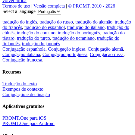
volver arriba
Termos de uso
|
Versão completa
|
© PROMT, 2010 - 2026
Select a language
tradução do inglés
,
tradução do russo
,
tradução do alemão
,
tradução
do francês
,
tradução do espanhol
,
tradução do italiano
,
tradução do
chinês
,
tradução do coreano
,
tradução do português
,
tradução do
tártaro
,
tradução do turco
,
tradução do ucraniano
,
tradução do
finlandês
,
tradução do japonês
Conjugação espanhola
,
Conjugação inglesa
,
Conjugação alemã
,
Conjugação italiana
,
Conjugação portuguesa
,
Conjugação russa
,
Conjugação francesa
.
Recursos
Tradução do texto
Exempos de contexto
Conjugação e declinação
Aplicativos gratuitos
PROMT.One para iOS
PROMT.One para Android