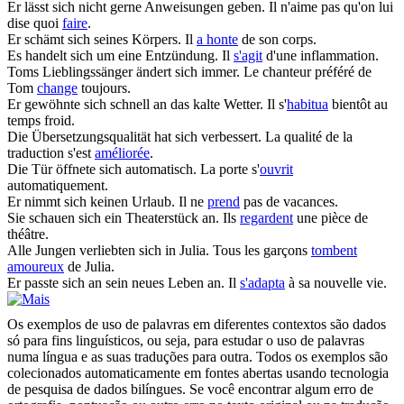
Er
lässt sich
nicht gerne Anweisungen geben.
Il n'aime pas qu'on lui
dise quoi
faire
.
Er
schämt sich
seines Körpers.
Il
a honte
de son corps.
Es
handelt sich
um eine Entzündung.
Il
s'agit
d'une inflammation.
Toms Lieblingssänger
ändert sich
immer.
Le chanteur préféré de
Tom
change
toujours.
Er
gewöhnte sich
schnell an das kalte Wetter.
Il s'
habitua
bientôt au
temps froid.
Die Übersetzungsqualität hat
sich verbessert
.
La qualité de la
traduction s'est
améliorée
.
Die Tür
öffnete sich
automatisch.
La porte s'
ouvrit
automatiquement.
Er
nimmt sich
keinen Urlaub.
Il ne
prend
pas de vacances.
Sie
schauen sich
ein Theaterstück an.
Ils
regardent
une pièce de
théâtre.
Alle Jungen
verliebten sich
in Julia.
Tous les garçons
tombent
amoureux
de Julia.
Er
passte sich an
sein neues Leben an.
Il
s'adapta
à sa nouvelle vie.
Os exemplos de uso de palavras em diferentes contextos são dados
só para fins linguísticos, ou seja, para estudar o uso de palavras
numa língua e as suas traduções para outra. Todos os exemplos são
colecionados automaticamente em fontes abertas usando tecnologia
de pesquisa de dados bilíngues. Se você encontrar algum erro de