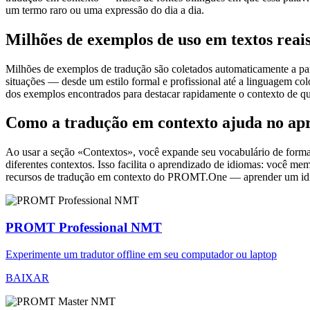
um termo raro ou uma expressão do dia a dia.
Milhões de exemplos de uso em textos reai
Milhões de exemplos de tradução são coletados automaticamente a parti
situações — desde um estilo formal e profissional até a linguagem co
dos exemplos encontrados para destacar rapidamente o contexto de qu
Como a tradução em contexto ajuda no ap
Ao usar a seção «Contextos», você expande seu vocabulário de forma e
diferentes contextos. Isso facilita o aprendizado de idiomas: você m
recursos de tradução em contexto do PROMT.One — aprender um idiom
PROMT Professional NMT
Experimente um tradutor offline em seu computador ou laptop
BAIXAR