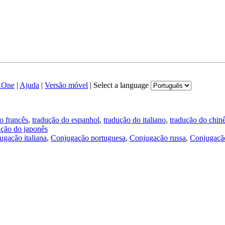
.One
|
Ajuda
|
Versão móvel
|
Select a language
o francês
,
tradução do espanhol
,
tradução do italiano
,
tradução do chin
ução do japonês
ugação italiana
,
Conjugação portuguesa
,
Conjugação russa
,
Conjugação