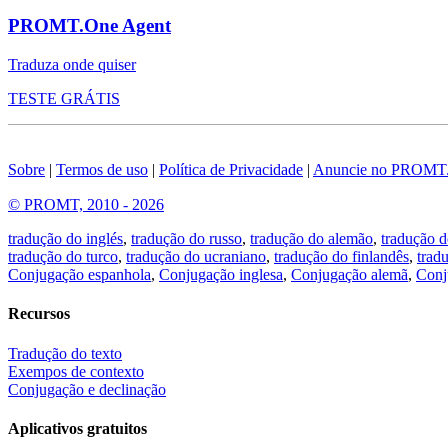
PROMT.One Agent
Traduza onde quiser
TESTE GRÁTIS
Sobre
|
Termos de uso
|
Política de Privacidade
|
Anuncie no PROMT
© PROMT, 2010 - 2026
tradução do inglés
,
tradução do russo
,
tradução do alemão
,
tradução d
tradução do turco
,
tradução do ucraniano
,
tradução do finlandês
,
trad
Conjugação espanhola
,
Conjugação inglesa
,
Conjugação alemã
,
Conj
Recursos
Tradução do texto
Exempos de contexto
Conjugação e declinação
Aplicativos gratuitos