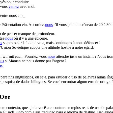
yés pour conduire.
e vous
veniez
avec moi.
entre nous cinq.
 Präsentation ein.
Accordez-
nous
s'il vous plait un créneau de 20 à 30 
on de penser manque de profondeur.
tes-
nous
où il y a une épicerie.
s
sommes sur la bonne voie, mais continuons à nous défoncer !
'Union Soviétique adopta une attitude hostile à notre égard.
 wir mit euch.
Pourriez-vous
nous
attendre juste un instant ? Nous iro
ous
si Maman ne nous donne pas l'argent ?
us
.
ara fins linguísticos, ou seja, para estudar o uso de palavras numa lín
pesquisa de dados bilíngues. Se você encontrar algum erro de ortografia
.One
ontexto, que ajuda você a encontrar exemplos reais de uso de palavra
 é usada junto com a sua tradução para o idioma de destino. Isso ajuda