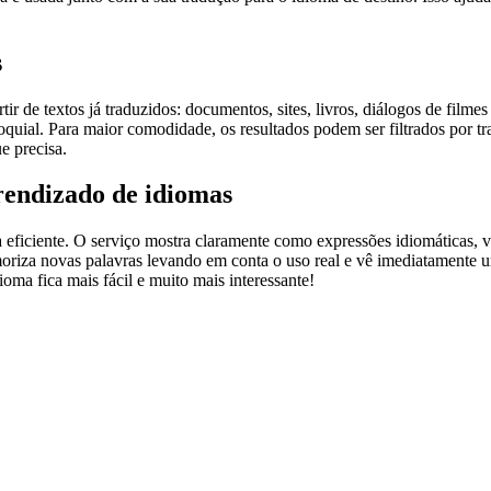
s
r de textos já traduzidos: documentos, sites, livros, diálogos de film
loquial. Para maior comodidade, os resultados podem ser filtrados por 
e precisa.
rendizado de idiomas
ficiente. O serviço mostra claramente como expressões idiomáticas, ve
emoriza novas palavras levando em conta o uso real e vê imediatamente 
a fica mais fácil e muito mais interessante!