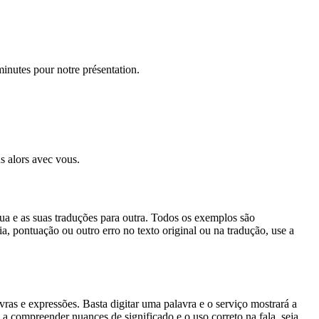
minutes pour notre présentation.
ns alors avec vous.
gua e as suas traduções para outra. Todos os exemplos são
, pontuação ou outro erro no texto original ou na tradução, use a
s e expressões. Basta digitar uma palavra e o serviço mostrará a
 a compreender nuances de significado e o uso correto na fala, seja