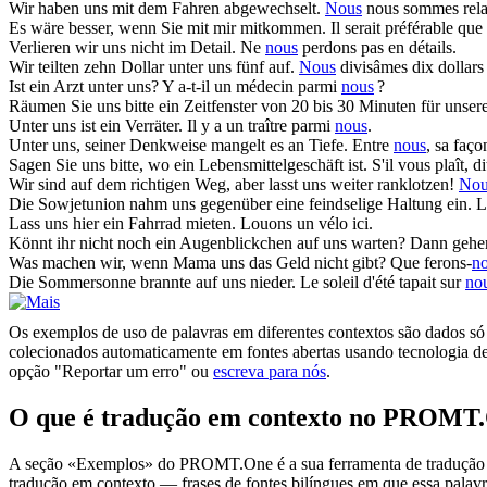
Wir haben
uns
mit dem Fahren abgewechselt.
Nous
nous sommes rela
Es wäre besser, wenn Sie mit mir
mitkommen
.
Il serait préférable qu
Verlieren wir
uns
nicht im Detail.
Ne
nous
perdons pas en détails.
Wir teilten zehn Dollar unter
uns
fünf auf.
Nous
divisâmes dix dollars 
Ist ein Arzt unter
uns
?
Y a-t-il un médecin parmi
nous
?
Räumen Sie
uns
bitte ein Zeitfenster von 20 bis 30 Minuten für unsere
Unter
uns
ist ein Verräter.
Il y a un traître parmi
nous
.
Unter
uns
, seiner Denkweise mangelt es an Tiefe.
Entre
nous
, sa faç
Sagen Sie
uns
bitte, wo ein Lebensmittelgeschäft ist.
S'il vous plaît, di
Wir sind auf dem richtigen Weg, aber lasst
uns
weiter ranklotzen!
Nou
Die Sowjetunion nahm
uns
gegenüber eine feindselige Haltung ein.
L
Lass
uns
hier ein Fahrrad mieten.
Louons un vélo ici.
Könnt ihr nicht noch ein Augenblickchen auf
uns
warten? Dann gehen
Was machen wir, wenn Mama
uns
das Geld nicht gibt?
Que ferons-
n
Die Sommersonne brannte auf
uns
nieder.
Le soleil d'été tapait sur
no
Os exemplos de uso de palavras em diferentes contextos são dados só p
colecionados automaticamente em fontes abertas usando tecnologia de 
opção "Reportar um erro" ou
escreva para nós
.
O que é tradução em contexto no PROMT
A seção «Exemplos» do PROMT.One é a sua ferramenta de tradução em c
tradução em contexto — frases de fontes bilíngues em que essa palavra