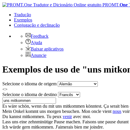
PROMT.
One
Tradução
Exemplos
Conjugação
e declinação
Feedback
Ajuda
Baixar aplicativos
Anuncie
Exemplos de uso de "uns mitko
Selecione o idioma de origem
<>
Selecione o idioma de destino
Es wäre schön, wenn du mit
uns mitkommen
könntest.
Ça serait bien
Mein Onkel kommt
uns
morgen besuchen.
Mon oncle vient
nous
voir
Du kannst
mitkommen
.
Tu peux
venir
avec moi.
Lass
uns
eine zehnminütige Pause machen.
Faisons une pause durant 
Ich würde gern
mitkommen
.
J'aimerais bien me joindre.