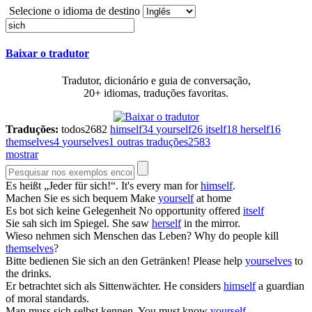
Selecione o idioma de destino
Baixar o tradutor
Tradutor, dicionário e guia de conversação,
20+ idiomas, traduções favoritas.
Traduções:
todos
2682
himself
34
yourself
26
itself
18
herself
16
themselves
4
yourselves
1
outras traduções
2583
mostrar
Es heißt „Jeder für
sich
!“.
It's every man for
himself
.
Machen Sie es
sich
bequem
Make
yourself
at home
Es bot
sich
keine Gelegenheit
No opportunity offered
itself
Sie sah
sich
im Spiegel.
She saw
herself
in the mirror.
Wieso nehmen
sich
Menschen das Leben?
Why do people kill
themselves
?
Bitte bedienen Sie
sich
an den Getränken!
Please help
yourselves
to
the drinks.
Er betrachtet
sich
als Sittenwächter.
He considers
himself
a guardian
of moral standards.
Man muss
sich
selbst kennen.
You must know
yourself
.