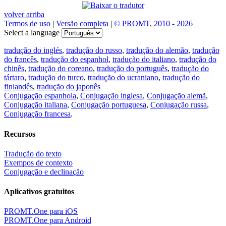
volver arriba
Termos de uso
|
Versão completa
|
© PROMT, 2010 - 2026
Select a language
tradução do inglés
,
tradução do russo
,
tradução do alemão
,
tradução
do francês
,
tradução do espanhol
,
tradução do italiano
,
tradução do
chinês
,
tradução do coreano
,
tradução do português
,
tradução do
tártaro
,
tradução do turco
,
tradução do ucraniano
,
tradução do
finlandês
,
tradução do japonês
Conjugação espanhola
,
Conjugação inglesa
,
Conjugação alemã
,
Conjugação italiana
,
Conjugação portuguesa
,
Conjugação russa
,
Conjugação francesa
.
Recursos
Tradução do texto
Exempos de contexto
Conjugação e declinação
Aplicativos gratuitos
PROMT.One para iOS
PROMT.One para Android