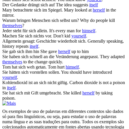
Der Gedanke drängt
sich
auf
The idea suggests
itself
Mary betrachtete
sich
im Spiegel.
Mary looked at
herself
in the
mirror.
Warum bringen Menschen
sich
selbst um?
Why do people kill
themselves
?
Jeder steht für
sich
allein.
It's every man for
himself
.
Machen Sie
sich
nichts vor.
Don't kid
yourself
.
Allgemein gesagt: Geschichte wiederholt
sich
.
Generally speaking,
history repeats
itself
.
Sie gab
sich
ihm hin
She gave
herself
up to him
Sie haben
sich
schnell an die Veränderung angepasst.
They adapted
themselves
to the change quickly.
Tom hat
sich
weh getan.
Tom hurt
himself
.
Sie hätten
sich
vorstellen sollen.
You should have introduced
yourself
.
Kohlendioxid ist an
sich
nicht giftig.
Carbon dioxide is not a poison
in
itself
.
Sie hat
sich
mit Gift umgebracht.
She killed
herself
by taking
poison.
Os exemplos de uso de palavras em diferentes contextos são dados
só para fins linguísticos, ou seja, para estudar o uso de palavras
numa língua e as suas traduções para outra. Todos os exemplos são
colecionados automaticamente em fontes abertas usando tecnologia