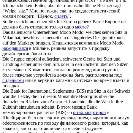
сельскохозяйственной организации при ООН - в Риме, и т.д.
Ich brauche kein Futter, aber der durchschnittliche Besitzer sagt
"Welpe,
sitz
."
Мне не нужна еда, но среднестатистический
хозяин говорит, "Щенок,
сидеть
".
Sollte es nicht nur einen
Sitz
für Europa geben?
Разве Европе не
должно быть отведено только одно
место
?
Das italienische Unternehmen Modo Modo, welches seinen
Sitz
in
Milan hat, beschloss seinerzeit ein distinguiertes Designnotizbuch
auf den Markt zu bringen.
Итальянская компания Modo Modo,
находящаяся
в Милане, решила запустить в продажу
дизайнерские блокноты.
Die Gruppe empfahl außerdem, schwerere Geräte bei Start und
Landung sicher unter dem
Sitz
oder in den Fächern über den Sitzen
zu verstauen.
Кроме того, согласно рекомендации группы,
более тяжелые устройства должны быть расположены под
сиденьями
или в верхних багажных отсеках во время взлета и
посадки.
Die Bank for International Settlements (BIS) mit
Sitz
in der Schweiz
war die Letzte, die in diesem Monat ihre Besorgnis über die
finanziellen Risiken zum Ausdruck brauchte, die die Welt in ihre
Zukunft einzubauen scheint.
В этом месяце Банк
международных расчетов (BIS) со
штаб-квартирой
в
Швейцарии был последним учреждением, выразившим вслух
обеспокоенность по поводу финансового риска, который, как
кажется, мир подготавливает сам себе в будущем.