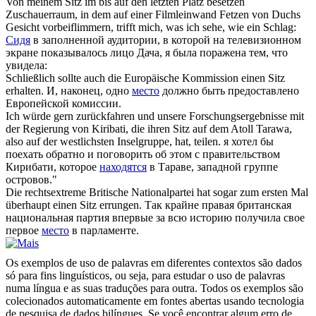
Von meinem
Sitz
im bis auf den letzten Platz besetzen
Zuschauerraum, in dem auf einer Filmleinwand Fetzen von Duchs
Gesicht vorbeiflimmern, trifft mich, was ich sehe, wie ein Schlag:
Сидя
в заполненной аудитории, в которой на телевизионном
экране показывалось лицо Дача, я была поражена тем, что
увидела:
Schließlich sollte auch die Europäische Kommission einen
Sitz
erhalten.
И, наконец, одно
место
должно быть предоставлено
Европейской комиссии.
Ich würde gern zurückfahren und unsere Forschungsergebnisse mit
der Regierung von Kiribati, die ihren
Sitz
auf dem Atoll Tarawa,
also auf der westlichsten Inselgruppe, hat, teilen.
я хотел бы
поехать обратно и поговорить об этом с правительством
Кирибати, которое
находятся
в Тараве, западной группе
островов."
Die rechtsextreme Britische Nationalpartei hat sogar zum ersten Mal
überhaupt einen
Sitz
errungen.
Так крайне правая британская
национальная партия впервые за всю историю получила свое
первое
место
в парламенте.
Os exemplos de uso de palavras em diferentes contextos são dados
só para fins linguísticos, ou seja, para estudar o uso de palavras
numa língua e as suas traduções para outra. Todos os exemplos são
colecionados automaticamente em fontes abertas usando tecnologia
de pesquisa de dados bilíngues. Se você encontrar algum erro de