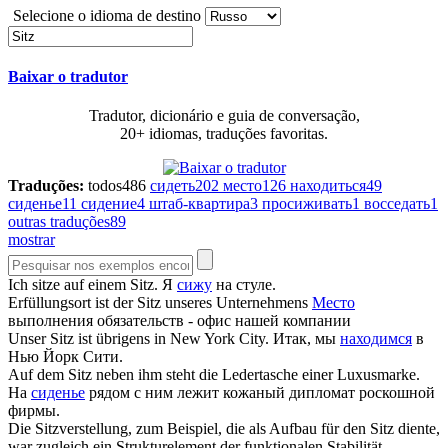
Selecione o idioma de destino
Baixar o tradutor
Tradutor, dicionário e guia de conversação,
20+ idiomas, traduções favoritas.
Traduções:
todos
486
сидеть
202
место
126
находиться
49
сиденье
11
сидение
4
штаб-квартира
3
просиживать
1
восседать
1
outras traduções
89
mostrar
Ich sitze auf einem
Sitz
.
Я
сижу
на стуле.
Erfüllungsort ist der
Sitz
unseres Unternehmens
Место
выполнения обязательств - офис нашей компании
Unser
Sitz
ist übrigens in New York City.
Итак, мы
находимся
в
Нью Йорк Сити.
Auf dem
Sitz
neben ihm steht die Ledertasche einer Luxusmarke.
На
сиденье
рядом с ним лежит кожаный дипломат роскошной
фирмы.
Die Sitzverstellung, zum Beispiel, die als Aufbau für den
Sitz
diente,
war zugleich ein Strukturelement der funktionalen Stabilität.