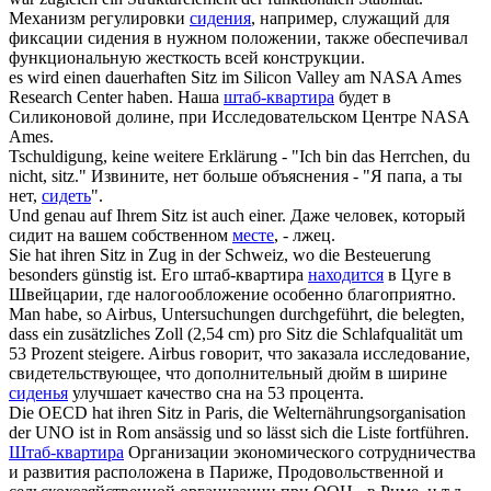
Механизм регулировки
сидения
, например, служащий для
фиксации сидения в нужном положении, также обеспечивал
функциональную жесткость всей конструкции.
es wird einen dauerhaften
Sitz
im Silicon Valley am NASA Ames
Research Center haben.
Наша
штаб-квартира
будет в
Силиконовой долине, при Исследовательском Центре NASA
Ames.
Tschuldigung, keine weitere Erklärung - "Ich bin das Herrchen, du
nicht,
sitz
."
Извините, нет больше объяснения - "Я папа, а ты
нет,
сидеть
".
Und genau auf Ihrem
Sitz
ist auch einer.
Даже человек, который
сидит на вашем собственном
месте
, - лжец.
Sie hat ihren
Sitz
in Zug in der Schweiz, wo die Besteuerung
besonders günstig ist.
Его штаб-квартира
находится
в Цуге в
Швейцарии, где налогообложение особенно благоприятно.
Man habe, so Airbus, Untersuchungen durchgeführt, die belegten,
dass ein zusätzliches Zoll (2,54 cm) pro
Sitz
die Schlafqualität um
53 Prozent steigere.
Airbus говорит, что заказала исследование,
свидетельствующее, что дополнительный дюйм в ширине
сиденья
улучшает качество сна на 53 процента.
Die OECD hat ihren
Sitz
in Paris, die Welternährungsorganisation
der UNO ist in Rom ansässig und so lässt sich die Liste fortführen.
Штаб-квартира
Организации экономического сотрудничества
и развития расположена в Париже, Продовольственной и