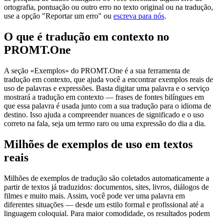
ortografia, pontuação ou outro erro no texto original ou na tradução,
use a opção "Reportar um erro" ou
escreva para nós
.
O que é tradução em contexto no
PROMT.One
A seção «Exemplos» do PROMT.One é a sua ferramenta de
tradução em contexto, que ajuda você a encontrar exemplos reais de
uso de palavras e expressões. Basta digitar uma palavra e o serviço
mostrará a tradução em contexto — frases de fontes bilíngues em
que essa palavra é usada junto com a sua tradução para o idioma de
destino. Isso ajuda a compreender nuances de significado e o uso
correto na fala, seja um termo raro ou uma expressão do dia a dia.
Milhões de exemplos de uso em textos
reais
Milhões de exemplos de tradução são coletados automaticamente a
partir de textos já traduzidos: documentos, sites, livros, diálogos de
filmes e muito mais. Assim, você pode ver uma palavra em
diferentes situações — desde um estilo formal e profissional até a
linguagem coloquial. Para maior comodidade, os resultados podem