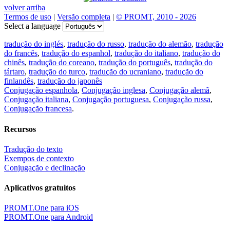
volver arriba
Termos de uso
|
Versão completa
|
© PROMT, 2010 - 2026
Select a language
tradução do inglés
,
tradução do russo
,
tradução do alemão
,
tradução
do francês
,
tradução do espanhol
,
tradução do italiano
,
tradução do
chinês
,
tradução do coreano
,
tradução do português
,
tradução do
tártaro
,
tradução do turco
,
tradução do ucraniano
,
tradução do
finlandês
,
tradução do japonês
Conjugação espanhola
,
Conjugação inglesa
,
Conjugação alemã
,
Conjugação italiana
,
Conjugação portuguesa
,
Conjugação russa
,
Conjugação francesa
.
Recursos
Tradução do texto
Exempos de contexto
Conjugação e declinação
Aplicativos gratuitos
PROMT.One para iOS
PROMT.One para Android