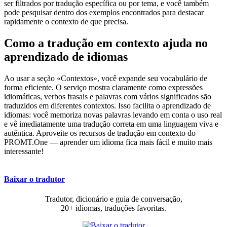
ser filtrados por tradução específica ou por tema, e você também
pode pesquisar dentro dos exemplos encontrados para destacar
rapidamente o contexto de que precisa.
Como a tradução em contexto ajuda no
aprendizado de idiomas
Ao usar a seção «Contextos», você expande seu vocabulário de
forma eficiente. O serviço mostra claramente como expressões
idiomáticas, verbos frasais e palavras com vários significados são
traduzidos em diferentes contextos. Isso facilita o aprendizado de
idiomas: você memoriza novas palavras levando em conta o uso real
e vê imediatamente uma tradução correta em uma linguagem viva e
autêntica. Aproveite os recursos de tradução em contexto do
PROMT.One — aprender um idioma fica mais fácil e muito mais
interessante!
Baixar o tradutor
Tradutor, dicionário e guia de conversação,
20+ idiomas, traduções favoritas.