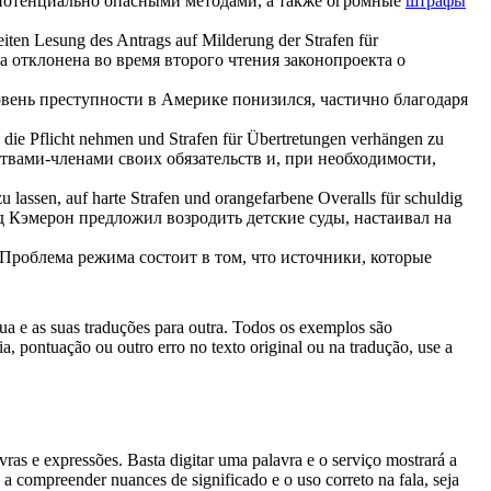
и потенциально опасными методами, а также огромные
штрафы
weiten Lesung des Antrags auf Milderung der
Strafen
für
 отклонена во время второго чтения законопроекта о
овень преступности в Америке понизился, частично благодаря
n die Pflicht nehmen und
Strafen
für Übertretungen verhängen zu
вами-членами своих обязательств и, при необходимости,
u lassen, auf harte
Strafen
und orangefarbene Overalls für schuldig
 Кэмерон предложил возродить детские суды, настаивал на
Проблема режима состоит в том, что источники, которые
gua e as suas traduções para outra. Todos os exemplos são
, pontuação ou outro erro no texto original ou na tradução, use a
s e expressões. Basta digitar uma palavra e o serviço mostrará a
 a compreender nuances de significado e o uso correto na fala, seja