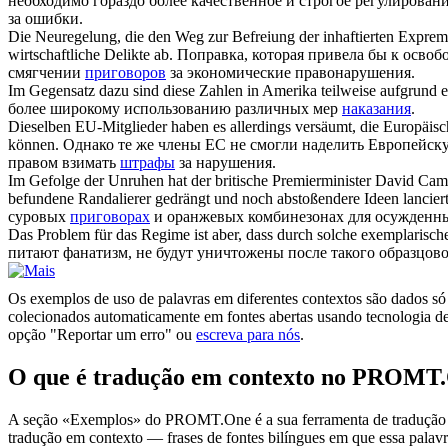
необходимо гораздо более качественное и строгое регулирова
за ошибки.
Die Neuregelung, die den Weg zur Befreiung der inhaftierten Exprem
wirtschaftliche Delikte ab.
Поправка, которая привела бы к освоб
смягчении
приговоров
за экономические правонарушения.
Im Gegensatz dazu sind diese Zahlen in Amerika teilweise aufgrund 
более широкому использованию различных мер
наказания
.
Dieselben EU-Mitglieder haben es allerdings versäumt, die Europäis
können.
Однако те же члены ЕС не смогли наделить Европейск
правом взимать
штрафы
за нарушения.
Im Gefolge der Unruhen hat der britische Premierminister David Cam
befundene Randalierer gedrängt und noch abstoßendere Ideen lanciert
суровых
приговорах
и оранжевых комбинезонах для осужденны
Das Problem für das Regime ist aber, dass durch solche exemplarisc
питают фанатизм, не будут уничтожены после такого образцов
Os exemplos de uso de palavras em diferentes contextos são dados só p
colecionados automaticamente em fontes abertas usando tecnologia de 
opção "Reportar um erro" ou
escreva para nós
.
O que é tradução em contexto no PROMT
A seção «Exemplos» do PROMT.One é a sua ferramenta de tradução em c
tradução em contexto — frases de fontes bilíngues em que essa palavra