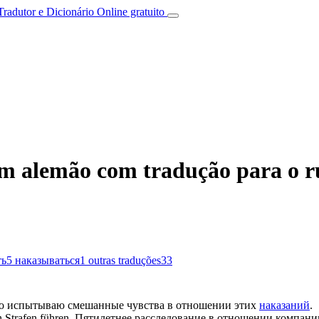
Tradutor e Dicionário Online gratuito
em alemão com tradução para o r
ть
5
наказываться
1
outras traduções
33
о испытываю смешанные чувства в отношении этих
наказаний
.
en
Strafen
führen.
Пятилетнее расследование в отношении компани