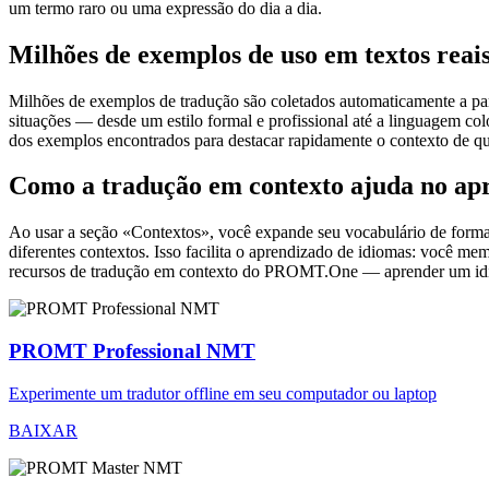
um termo raro ou uma expressão do dia a dia.
Milhões de exemplos de uso em textos reai
Milhões de exemplos de tradução são coletados automaticamente a parti
situações — desde um estilo formal e profissional até a linguagem co
dos exemplos encontrados para destacar rapidamente o contexto de qu
Como a tradução em contexto ajuda no ap
Ao usar a seção «Contextos», você expande seu vocabulário de forma e
diferentes contextos. Isso facilita o aprendizado de idiomas: você m
recursos de tradução em contexto do PROMT.One — aprender um idiom
PROMT Professional NMT
Experimente um tradutor offline em seu computador ou laptop
BAIXAR