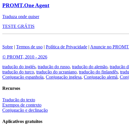
PROMT.One Agent
Traduza onde quiser
TESTE GRÁTIS
Sobre
|
Termos de uso
|
Política de Privacidade
|
Anuncie no PROMT
© PROMT, 2010 - 2026
tradução do inglés
,
tradução do russo
,
tradução do alemão
,
tradução d
tradução do turco
,
tradução do ucraniano
,
tradução do finlandês
,
trad
Conjugação espanhola
,
Conjugação inglesa
,
Conjugação alemã
,
Conj
Recursos
Tradução do texto
Exempos de contexto
Conjugação e declinação
Aplicativos gratuitos