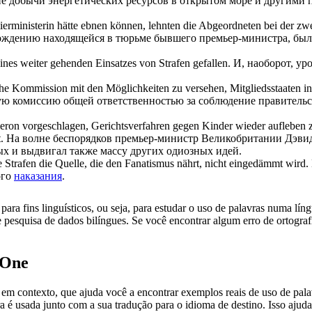
ние добычи энергетических ресурсов в открытом море и другим
ierministerin hätte ebnen können, lehnten die Abgeordneten bei der z
ождению находящейся в тюрьме бывшего премьер-министра, была
eines weiter gehenden Einsatzes von
Strafen
gefallen.
И, наоборот, ур
che Kommission mit den Möglichkeiten zu versehen, Mitgliedsstaaten i
ую комиссию общей ответственностью за соблюдение правительст
eron vorgeschlagen, Gerichtsverfahren gegen Kinder wieder aufleben z
.
На волне беспорядков премьер-министр Великобритании Дэвид
х и выдвигал также массу других одиозных идей.
he
Strafen
die Quelle, die den Fanatismus nährt, nicht eingedämmt wird.
ого
наказания
.
ara fins linguísticos, ou seja, para estudar o uso de palavras numa lín
pesquisa de dados bilíngues. Se você encontrar algum erro de ortografia
.One
ontexto, que ajuda você a encontrar exemplos reais de uso de palavra
 é usada junto com a sua tradução para o idioma de destino. Isso ajuda