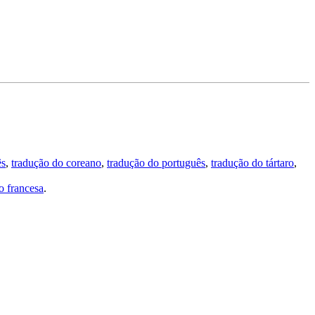
ês
,
tradução do coreano
,
tradução do português
,
tradução do tártaro
,
 francesa
.