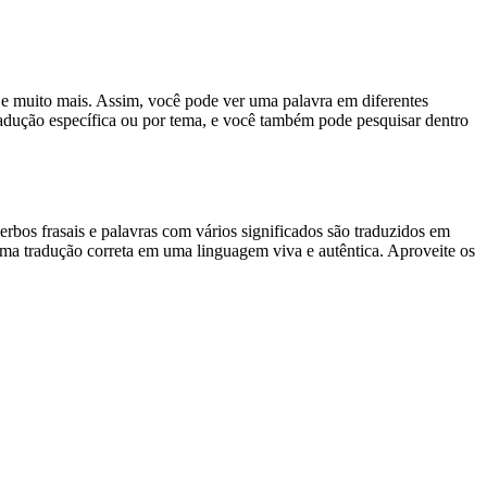
es e muito mais. Assim, você pode ver uma palavra em diferentes
tradução específica ou por tema, e você também pode pesquisar dentro
rbos frasais e palavras com vários significados são traduzidos em
uma tradução correta em uma linguagem viva e autêntica. Aproveite os