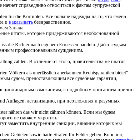
не начнет справедливо относиться к фактам супружеской
afen
für die Korrupten.
Все больше надежды на то, что смена
ое и
наказывать
безнравственное.
мам Запада.
ьные штаты, которые придерживаются необоснованной
 dass die Richter nach eigenem Ermessen handeln.
Дайте судьям
твенным профессиональным суждениям.
altung zahlen.
В отличие от этого, правительства не платят
rten Völkern als unerlässlich anerkannten Rechtsgarantien bietet"
емым судом, предоставляющим все судебные гарантии,
 дисциплинарным взысканиям, с подробным описанием причин
nd Auflagen;
легализацию, при неотложных и разумных
ster nähren das wir nicht zähmen können.
Если мы будем
торого не сможем укротить.
ут заместить внутренние санкции, влияние которых мы
ichen Gebieten sowie harte
Strafen
für Fehler geben.
Конечно,