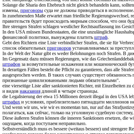
Solange die Sharia den Ehebruch nicht gleich behandeln kann, sollte
измены,
приговоры
суда не должны приводиться в исполнение
In zunehmenden Maße erwartet man friedliche Regierungswechsel, r
правительств будет происходить мирным способом, что они буд
Ihre strengen
Strafen
schlagen westlicher Rechtsauffassung ins Gesich
In den USA müssen Bundesstaaten, die eine unzulängliche Haushaltsp
финансовой политики, вынуждены платить
штраф
.
Gebt den Richtern eine Liste verbindlicher
Strafen
, die sie für Verbr
список обязательных
приговоров
устанавливаемых за преступл
In der Welt der Natur gibt es weder Belohnungen noch
Strafen
.
В ди
Im Gegensatz dazu müssen Regierungen, wie das Griechenlanddebake
штрафов
за возмутительные искажения или мошеннический бухг
In derartigen Fällen besteht die Pflicht zu garantieren, dass alle
Strafe
ausgesprochen werden.
В таких случаях существует обязанность 
признанные цивилизованными людьми обязательными".
eine vierseitige Liste aller sanktionierten Richter, mit Einzelheiten 
и видов
наказания
длиной в четыре страницы.
die Legalisierung der etwa 15 Millionen derzeit illegal in den USA 
штрафах
и условиях, приблизительно пятнадцати миллионов н
Und wenn wir uns, wie wir es momentan tun, nur auf das Strafjustiz
полагаться, как сейчас, только на уголовную судебную систему
Diese äußeren
Strafen
können die inneren Sanktionen ersetzen, die w
ощущаем, когда поступаем неправильно.
Selbstverständlich muss es bessere (weitaus bessere) und strengere