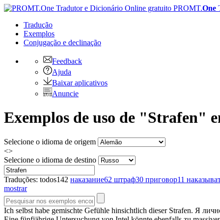
PROMT.
One
Tradução
Exemplos
Conjugação
e declinação
Feedback
Ajuda
Baixar aplicativos
Anuncie
Exemplos de uso de "Strafen" 
Selecione o idioma de origem
<>
Selecione o idioma de destino
Traduções:
todos
142
наказание
62
штраф
30
приговор
11
наказыва
mostrar
Ich selbst habe gemischte Gefühle hinsichtlich dieser
Strafen
.
Я личн
Eine fünfjährige Untersuchung von Intel könnte ebenfalls zu massiv