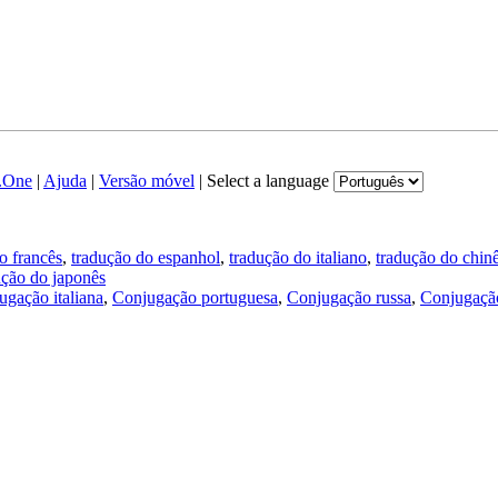
.One
|
Ajuda
|
Versão móvel
|
Select a language
o francês
,
tradução do espanhol
,
tradução do italiano
,
tradução do chin
ução do japonês
ugação italiana
,
Conjugação portuguesa
,
Conjugação russa
,
Conjugação