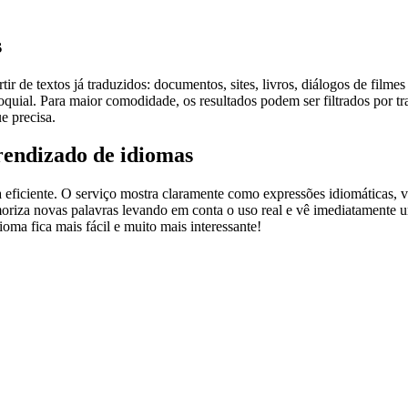
s
r de textos já traduzidos: documentos, sites, livros, diálogos de film
loquial. Para maior comodidade, os resultados podem ser filtrados por 
e precisa.
rendizado de idiomas
ficiente. O serviço mostra claramente como expressões idiomáticas, ve
emoriza novas palavras levando em conta o uso real e vê imediatamente 
a fica mais fácil e muito mais interessante!