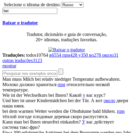
Selecione o idioma de destino
Baixar o tradutor
Tradutor, dicionário e guia de conversação,
20+ idiomas, traduções favoritas.
Traduções:
todos
10764
в
6554
при
428
у
350
во
278
около
31
outras traduções
3123
mostrar
Man muss Milch
bei
relativ niedriger Temperatur aufbewahren.
Молоко должно храниться
при
относительно низкой
температуре.
Wie ist der Wechselkurs
bei
Ihnen?
Какой
у
вас курс?
Und hier ist unser Kindermädchen
bei
der Tür.
А вот
около
двери
наша няня.
bei
dem warmen Wetter werden die Obstbäume bald blühen.
при
тёплой погоде плодовые деревья скоро распустятся.
Kann man
bei
Ihnen steuerfrei einkaufen?
У
вас действует
система такс-фри?
Etwa 300 erfolgreiche Anträgen
bei
dem Programm werden pro Jahr