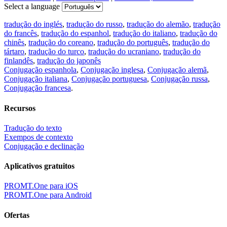
Select a language
tradução do inglés
,
tradução do russo
,
tradução do alemão
,
tradução
do francês
,
tradução do espanhol
,
tradução do italiano
,
tradução do
chinês
,
tradução do coreano
,
tradução do português
,
tradução do
tártaro
,
tradução do turco
,
tradução do ucraniano
,
tradução do
finlandês
,
tradução do japonês
Conjugação espanhola
,
Conjugação inglesa
,
Conjugação alemã
,
Conjugação italiana
,
Conjugação portuguesa
,
Conjugação russa
,
Conjugação francesa
.
Recursos
Tradução do texto
Exempos de contexto
Conjugação e declinação
Aplicativos gratuitos
PROMT.One para iOS
PROMT.One para Android
Ofertas