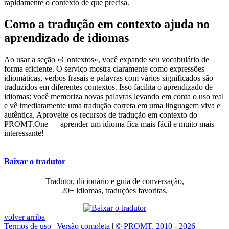
rapidamente o contexto de que precisa.
Como a tradução em contexto ajuda no
aprendizado de idiomas
Ao usar a seção «Contextos», você expande seu vocabulário de
forma eficiente. O serviço mostra claramente como expressões
idiomáticas, verbos frasais e palavras com vários significados são
traduzidos em diferentes contextos. Isso facilita o aprendizado de
idiomas: você memoriza novas palavras levando em conta o uso real
e vê imediatamente uma tradução correta em uma linguagem viva e
autêntica. Aproveite os recursos de tradução em contexto do
PROMT.One — aprender um idioma fica mais fácil e muito mais
interessante!
Baixar o tradutor
Tradutor, dicionário e guia de conversação,
20+ idiomas, traduções favoritas.
volver arriba
Termos de uso
|
Versão completa
|
© PROMT, 2010 - 2026