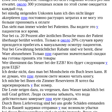
erwartet.
около
300 успешных исков по этой схеме ожидается
каждый год.
bei
ständig steigenden Unkosten kann ich dies nicht länger
akzeptieren
при
постоянно растущих затратах я не могу это
больше принимать к оплате
Das sieht man immer wieder
bei
Patienten.
Вы видите это
у
пациентов все время.
Nur
bei
ca. 20 Prozent aller ärztlichen Besuche muss der Patient
überhaupt berührt werden.
Только в
около
20% случаев врачу
приходится прибегать к мануальному осмотру пациентов.
Nur
bei
Gewährung beträchtlicher Rabatte sind wir bereit, diese
Ware abzunehmen
Только
при
гарантии значительной скидки
мы готовы принять эти товары
Wer übernimmt das Steuer
bei
der EZB?
Кто будет следующим
у
руля ЕЦБ?
Ich denke nicht, dass man
bei
Mondschein ein Buch lesen kann.
Я
не думаю, что
при
лунном свете можно читать книгу.
Ich möchte
bei
Ihnen ein Zimmer Reservieren
Я хотел бы
зарезервировать
у
Вас номер.
Die Leute neigen dazu, zu vergessen, dass Wasser tatsächlich
bei
null Grad gefriert.
Люди склонны забывать, что вода
действительно замерзает
при
нуле градусов.
Durch Ihren Lieferverzug sind
bei
uns große Schäden entstanden
Из-за Вашей задержки отправки
у
нас возникли убытки