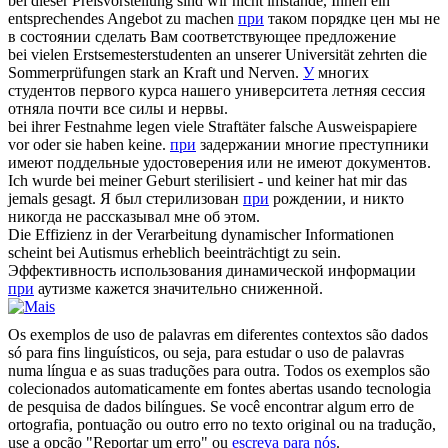
bei
dieser Preisvorstellung sind wir nicht imstande, Ihnen ein
entsprechendes Angebot zu machen
при
таком порядке цен мы не
в состоянии сделать Вам соответствующее предложение
bei
vielen Erstsemesterstudenten an unserer Universität zehrten die
Sommerprüfungen stark an Kraft und Nerven.
У
многих
студентов первого курса нашего университета летняя сессия
отняла почти все силы и нервы.
bei
ihrer Festnahme legen viele Straftäter falsche Ausweispapiere
vor oder sie haben keine.
при
задержании многие преступники
имеют поддельные удостоверения или не имеют документов.
Ich wurde
bei
meiner Geburt sterilisiert - und keiner hat mir das
jemals gesagt.
Я был стерилизован
при
рождении, и никто
никогда не рассказывал мне об этом.
Die Effizienz in der Verarbeitung dynamischer Informationen
scheint
bei
Autismus erheblich beeinträchtigt zu sein.
Эффективность использования динамической информации
при
аутизме кажется значительно сниженной.
Os exemplos de uso de palavras em diferentes contextos são dados
só para fins linguísticos, ou seja, para estudar o uso de palavras
numa língua e as suas traduções para outra. Todos os exemplos são
colecionados automaticamente em fontes abertas usando tecnologia
de pesquisa de dados bilíngues. Se você encontrar algum erro de
ortografia, pontuação ou outro erro no texto original ou na tradução,
use a opção "Reportar um erro" ou
escreva para nós
.