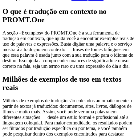
O que é tradução em contexto no
PROMT.One
A seção «Exemplos» do PROMT.One é a sua ferramenta de
tradução em contexto, que ajuda você a encontrar exemplos reais de
uso de palavras e expressões. Basta digitar uma palavra e o serviço
mostrará a tradução em contexto — frases de fontes bilíngues em
que essa palavra é usada junto com a sua tradução para o idioma de
destino. Isso ajuda a compreender nuances de significado e o uso
correto na fala, seja um termo raro ou uma expressão do dia a dia.
Milhões de exemplos de uso em textos
reais
Milhões de exemplos de tradução são coletados automaticamente a
partir de textos já traduzidos: documentos, sites, livros, diálogos de
filmes e muito mais. Assim, você pode ver uma palavra em
diferentes situações — desde um estilo formal e profissional até a
linguagem coloquial. Para maior comodidade, os resultados podem
ser filtrados por tradução específica ou por tema, e você também
pode pesquisar dentro dos exemplos encontrados para destacar