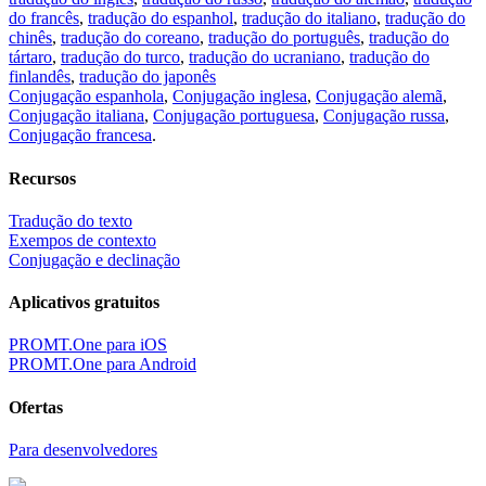
do francês
,
tradução do espanhol
,
tradução do italiano
,
tradução do
chinês
,
tradução do coreano
,
tradução do português
,
tradução do
tártaro
,
tradução do turco
,
tradução do ucraniano
,
tradução do
finlandês
,
tradução do japonês
Conjugação espanhola
,
Conjugação inglesa
,
Conjugação alemã
,
Conjugação italiana
,
Conjugação portuguesa
,
Conjugação russa
,
Conjugação francesa
.
Recursos
Tradução do texto
Exempos de contexto
Conjugação e declinação
Aplicativos gratuitos
PROMT.One para iOS
PROMT.One para Android
Ofertas
Para desenvolvedores