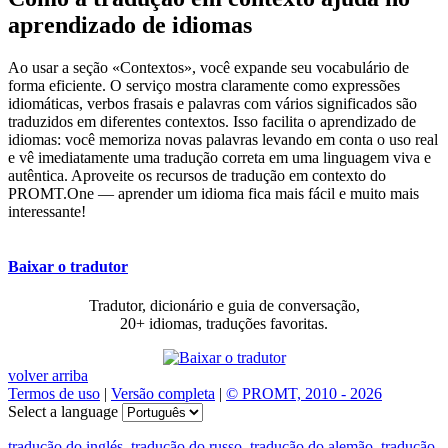
aprendizado de idiomas
Ao usar a seção «Contextos», você expande seu vocabulário de
forma eficiente. O serviço mostra claramente como expressões
idiomáticas, verbos frasais e palavras com vários significados são
traduzidos em diferentes contextos. Isso facilita o aprendizado de
idiomas: você memoriza novas palavras levando em conta o uso real
e vê imediatamente uma tradução correta em uma linguagem viva e
autêntica. Aproveite os recursos de tradução em contexto do
PROMT.One — aprender um idioma fica mais fácil e muito mais
interessante!
Baixar o tradutor
Tradutor, dicionário e guia de conversação,
20+ idiomas, traduções favoritas.
volver arriba
Termos de uso
|
Versão completa
|
© PROMT, 2010 - 2026
Select a language
tradução do inglés
,
tradução do russo
,
tradução do alemão
,
tradução