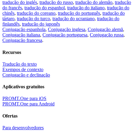
tradução do inglés
,
tradução do russo
,
tradução do alemão
,
tradução
do francês
,
tradução do espanhol
,
tradução do italiano
,
tradução do
chinês
,
tradução do coreano
,
tradução do português
,
tradução do
tártaro
,
tradução do turco
,
tradução do ucraniano
,
tradução do
finlandês
,
tradução do japonês
Conjugação espanhola
,
Conjugação inglesa
,
Conjugação alemã
,
Conjugação italiana
,
Conjugação portuguesa
,
Conjugação russa
,
Conjugação francesa
.
Recursos
Tradução do texto
Exempos de contexto
Conjugação e declinação
Aplicativos gratuitos
PROMT.One para iOS
PROMT.One para Android
Ofertas
Para desenvolvedores