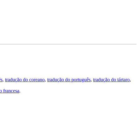
ês
,
tradução do coreano
,
tradução do português
,
tradução do tártaro
,
 francesa
.