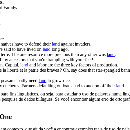
s.
l Family.
d.
.
re.
natives have to defend their
land
against invaders.
e said to have lived on
land
long ago.
a
terre
.
The one resource more precious than any other was
land
.
 my ancestors that you're trampling with your feet!
on.
Capital,
land
and labor are the three key factors of production.
 la liberté et la patrie des braves ?
Oh, say does that star-spangled bann
 peasants badly need
land
to grow rice.
x enchères.
Farmers defaulting on loans had to auction off their
land
.
ara fins linguísticos, ou seja, para estudar o uso de palavras numa lín
pesquisa de dados bilíngues. Se você encontrar algum erro de ortografia
.One
ontexto, que ajuda você a encontrar exemplos reais de uso de palavra