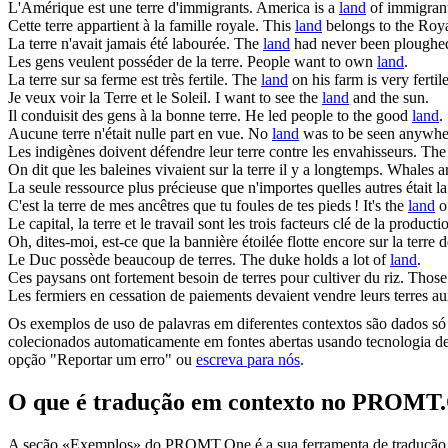
L'Amérique est une
terre
d'immigrants.
America is a
land
of immigrant
Cette
terre
appartient à la famille royale.
This
land
belongs to the Roya
La
terre
n'avait jamais été labourée.
The
land
had never been ploughe
Les gens veulent posséder de la
terre
.
People want to own
land
.
La
terre
sur sa ferme est très fertile.
The
land
on his farm is very fertile
Je veux voir la
Terre
et le Soleil.
I want to see the
land
and the sun.
Il conduisit des gens à la bonne
terre
.
He led people to the good
land
.
Aucune
terre
n'était nulle part en vue.
No
land
was to be seen anywhe
Les indigènes doivent défendre leur
terre
contre les envahisseurs.
The 
On dit que les baleines vivaient sur la
terre
il y a longtemps.
Whales ar
La seule ressource plus précieuse que n'importes quelles autres était l
C'est la
terre
de mes ancêtres que tu foules de tes pieds !
It's the
land
of
Le capital, la
terre
et le travail sont les trois facteurs clé de la producti
Oh, dites-moi, est-ce que la bannière étoilée flotte encore sur la
terre
de
Le Duc possède beaucoup de
terres
.
The duke holds a lot of
land
.
Ces paysans ont fortement besoin de
terres
pour cultiver du riz.
Those
Les fermiers en cessation de paiements devaient vendre leurs
terres
au
Os exemplos de uso de palavras em diferentes contextos são dados só p
colecionados automaticamente em fontes abertas usando tecnologia de 
opção "Reportar um erro" ou
escreva para nós
.
O que é tradução em contexto no PROMT
A seção «Exemplos» do PROMT.One é a sua ferramenta de tradução em c