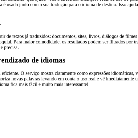
 é usada junto com a sua tradução para o idioma de destino. Isso ajuda
s
r de textos já traduzidos: documentos, sites, livros, diálogos de film
loquial. Para maior comodidade, os resultados podem ser filtrados por 
e precisa.
rendizado de idiomas
ficiente. O serviço mostra claramente como expressões idiomáticas, ve
emoriza novas palavras levando em conta o uso real e vê imediatamente 
a fica mais fácil e muito mais interessante!