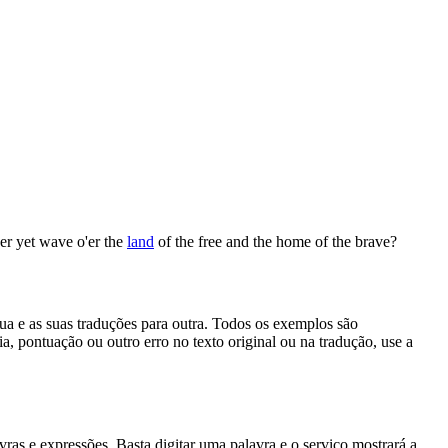
er yet wave o'er the
land
of the free and the home of the brave?
gua e as suas traduções para outra. Todos os exemplos são
, pontuação ou outro erro no texto original ou na tradução, use a
s e expressões. Basta digitar uma palavra e o serviço mostrará a