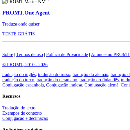
PROMT.One Agent
Traduza onde quiser
TESTE GRÁTIS
Sobre
|
Termos de uso
|
Política de Privacidade
|
Anuncie no PROMT
© PROMT, 2010 - 2026
tradução do inglés
,
tradução do russo
,
tradução do alemão
,
tradução d
tradução do turco
,
tradução do ucraniano
,
tradução do finlandês
,
trad
Conjugação espanhola
,
Conjugação inglesa
,
Conjugação alemã
,
Conj
Recursos
Tradução do texto
Exempos de contexto
Conjugação e declinação
Aplicativos gratuitos