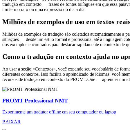
tradução em contexto — frases de fontes bilíngues em que essa palavra
um termo raro ou uma expressão do dia a dia.
Milhões de exemplos de uso em textos reai
Milhões de exemplos de tradução são coletados automaticamente a parti
situações — desde um estilo formal e profissional até a linguagem co
dos exemplos encontrados para destacar rapidamente o contexto de qu
Como a tradução em contexto ajuda no ap
Ao usar a seção «Contextos», você expande seu vocabulário de forma e
diferentes contextos. Isso facilita o aprendizado de idiomas: você m
recursos de tradução em contexto do PROMT.One — aprender um idiom
PROMT Professional NMT
Experimente um tradutor offline em seu computador ou laptop
BAIXAR