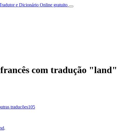
Tradutor e Dicionário Online gratuito
 francês com tradução "land"
outras traduções
105
and
.