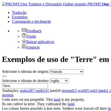
PROMT.
One
Tradução
Exemplos
Conjugação
e declinação
Feedback
Ajuda
Baixar aplicativos
Anuncie
Exemplos de uso de "Terre" em
Selecione o idioma de origem
<>
Selecione o idioma de destino
Traduções:
todos
287
earth
141
land
20
ground
12
world
5
soil
3
lands
1
mostrar
Cette
terre
est ma propriété.
This
land
is my property.
Ils ont cultivé la
terre
.
They cultivated the
land
.
Les colons furent arrachés à leur
terre
.
Settlers were forced off their
l