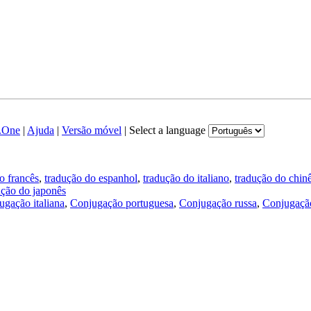
.One
|
Ajuda
|
Versão móvel
|
Select a language
o francês
,
tradução do espanhol
,
tradução do italiano
,
tradução do chin
ução do japonês
ugação italiana
,
Conjugação portuguesa
,
Conjugação russa
,
Conjugação