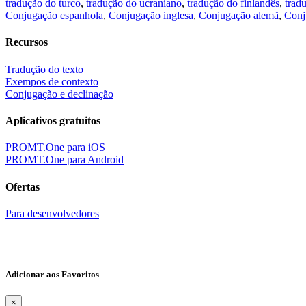
tradução do turco
,
tradução do ucraniano
,
tradução do finlandês
,
trad
Conjugação espanhola
,
Conjugação inglesa
,
Conjugação alemã
,
Conj
Recursos
Tradução do texto
Exempos de contexto
Conjugação e declinação
Aplicativos gratuitos
PROMT.One para iOS
PROMT.One para Android
Ofertas
Para desenvolvedores
Adicionar aos Favoritos
×