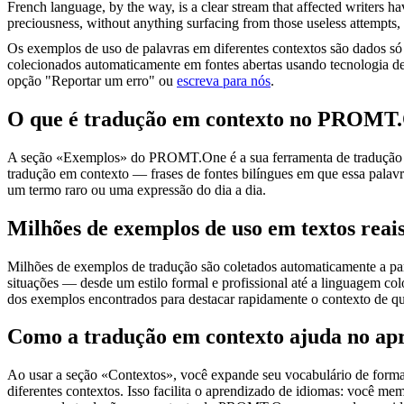
French language, by the way, is a clear stream that affected writers hav
preciousness, without anything surfacing from those useless attempts, t
Os exemplos de uso de palavras em diferentes contextos são dados só p
colecionados automaticamente em fontes abertas usando tecnologia de 
opção "Reportar um erro" ou
escreva para nós
.
O que é tradução em contexto no PROMT
A seção «Exemplos» do PROMT.One é a sua ferramenta de tradução em c
tradução em contexto — frases de fontes bilíngues em que essa palavra
um termo raro ou uma expressão do dia a dia.
Milhões de exemplos de uso em textos reai
Milhões de exemplos de tradução são coletados automaticamente a parti
situações — desde um estilo formal e profissional até a linguagem co
dos exemplos encontrados para destacar rapidamente o contexto de qu
Como a tradução em contexto ajuda no ap
Ao usar a seção «Contextos», você expande seu vocabulário de forma e
diferentes contextos. Isso facilita o aprendizado de idiomas: você m