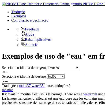
PROMT.
One
Tradução
Exemplos
Conjugação
e declinação
Feedback
Ajuda
Baixar aplicativos
Anuncie
Exemplos de uso de "eau" em fr
Selecione o idioma de origem
<>
Selecione o idioma de destino
Traduções:
todos
37
water
35
outras traduções
2
mostrar
Il y avait un
moulin à eau
sous le barrage.
There was a
watermill
unde
La langue française, d’ailleurs, est une
eau
pure que les écrivains mani
préciosités, sans que rien surnage de ces tentatives inutiles, de ces eff