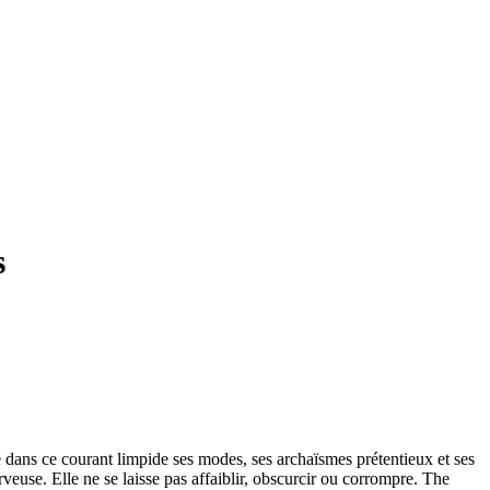
s
é dans ce courant limpide ses modes, ses archaïsmes prétentieux et ses
erveuse. Elle ne se laisse pas affaiblir, obscurcir ou corrompre.
The