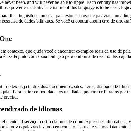
e never been, and will never be able to ripple. Each century has thrown i
hose powerless efforts. The nature of this language is to be clear, logic
ara fins linguísticos, ou seja, para estudar o uso de palavras numa lín
pesquisa de dados bilíngues. Se você encontrar algum erro de ortografia
.One
ontexto, que ajuda você a encontrar exemplos reais de uso de palavra
 é usada junto com a sua tradução para o idioma de destino. Isso ajuda
s
r de textos já traduzidos: documentos, sites, livros, diálogos de film
loquial. Para maior comodidade, os resultados podem ser filtrados por 
e precisa.
rendizado de idiomas
ficiente. O serviço mostra claramente como expressões idiomáticas, ve
emoriza novas palavras levando em conta o uso real e vê imediatamente 