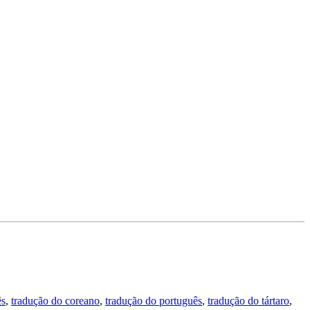
ês
,
tradução do coreano
,
tradução do português
,
tradução do tártaro
,