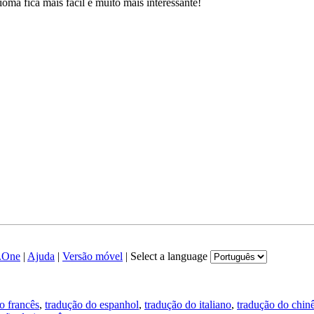
a fica mais fácil e muito mais interessante!
.One
|
Ajuda
|
Versão móvel
|
Select a language
o francês
,
tradução do espanhol
,
tradução do italiano
,
tradução do chin