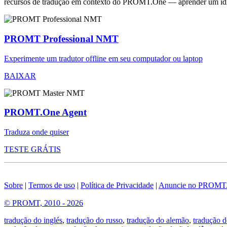
recursos de tradução em contexto do PROMT.One — aprender um idiom
PROMT Professional NMT
Experimente um tradutor offline em seu computador ou laptop
BAIXAR
PROMT.One Agent
Traduza onde quiser
TESTE GRÁTIS
Sobre
|
Termos de uso
|
Política de Privacidade
|
Anuncie no PROMT
© PROMT, 2010 - 2026
tradução do inglés
,
tradução do russo
,
tradução do alemão
,
tradução d