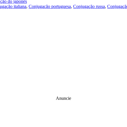
ução do japonês
ugação italiana
,
Conjugação portuguesa
,
Conjugação russa
,
Conjugação
Anuncie