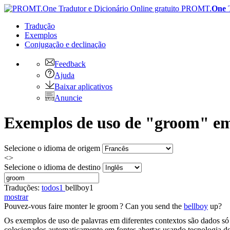
PROMT.
One
Tradução
Exemplos
Conjugação
e declinação
Feedback
Ajuda
Baixar aplicativos
Anuncie
Exemplos de uso de "groom" em
Selecione o idioma de origem
<>
Selecione o idioma de destino
Traduções:
todos
1
bellboy
1
mostrar
Pouvez-vous faire monter le
groom
?
Can you send the
bellboy
up?
Os exemplos de uso de palavras em diferentes contextos são dados só p
colecionados automaticamente em fontes abertas usando tecnologia de 