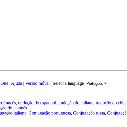
.One
|
Ajuda
|
Versão móvel
|
Select a language
o francês
,
tradução do espanhol
,
tradução do italiano
,
tradução do chin
ução do japonês
ugação italiana
,
Conjugação portuguesa
,
Conjugação russa
,
Conjugação