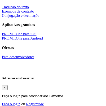
Tradução do texto
Exempos de contexto
Conjugação e declinação
Aplicativos gratuitos
PROMT.One para iOS
PROMT.One para Android
Ofertas
Para desenvolvedores
Adicionar aos Favoritos
×
Faça o login para adicionar aos Favoritos
Faça o login
ou
Registrar-se