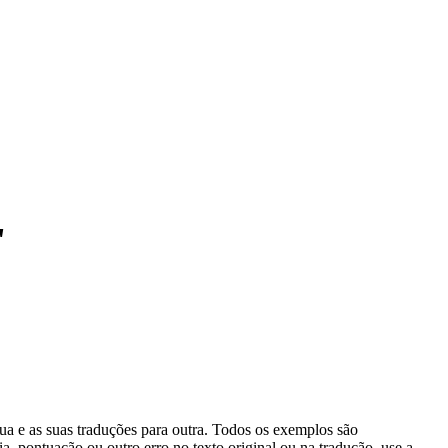
"
gua e as suas traduções para outra. Todos os exemplos são
, pontuação ou outro erro no texto original ou na tradução, use a