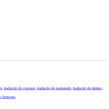
ês
,
tradução do coreano
,
tradução do português
,
tradução do tártaro
,
 francesa
.