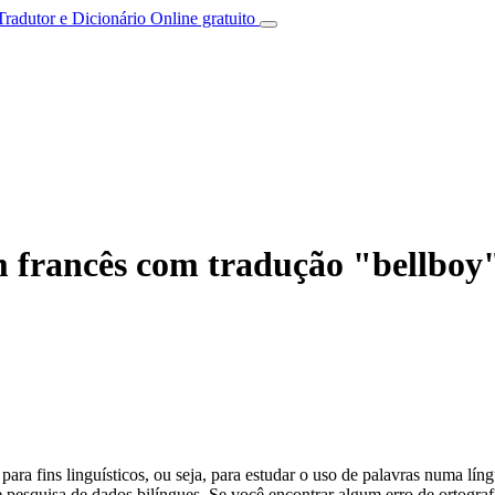
Tradutor e Dicionário Online gratuito
 francês com tradução "bellboy
ara fins linguísticos, ou seja, para estudar o uso de palavras numa lín
pesquisa de dados bilíngues. Se você encontrar algum erro de ortografia