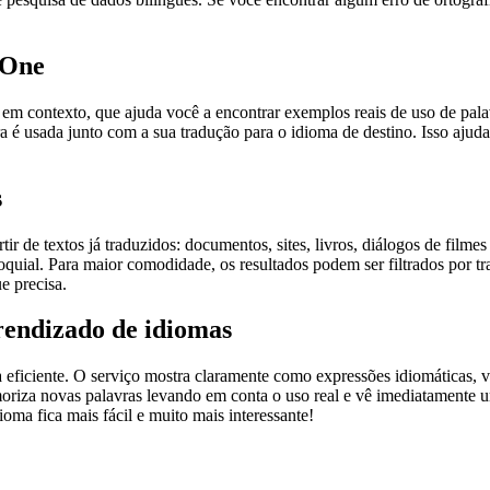
.One
ontexto, que ajuda você a encontrar exemplos reais de uso de palavra
 é usada junto com a sua tradução para o idioma de destino. Isso ajuda
s
r de textos já traduzidos: documentos, sites, livros, diálogos de film
loquial. Para maior comodidade, os resultados podem ser filtrados por 
e precisa.
rendizado de idiomas
ficiente. O serviço mostra claramente como expressões idiomáticas, ve
emoriza novas palavras levando em conta o uso real e vê imediatamente 
a fica mais fácil e muito mais interessante!