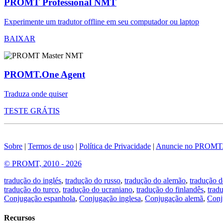
PROMT Professional NMT
Experimente um tradutor offline em seu computador ou laptop
BAIXAR
PROMT.One Agent
Traduza onde quiser
TESTE GRÁTIS
Sobre
|
Termos de uso
|
Política de Privacidade
|
Anuncie no PROMT
© PROMT, 2010 - 2026
tradução do inglés
,
tradução do russo
,
tradução do alemão
,
tradução d
tradução do turco
,
tradução do ucraniano
,
tradução do finlandês
,
trad
Conjugação espanhola
,
Conjugação inglesa
,
Conjugação alemã
,
Conj
Recursos