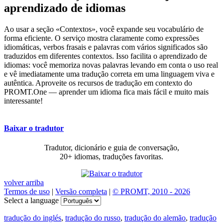
aprendizado de idiomas
Ao usar a seção «Contextos», você expande seu vocabulário de
forma eficiente. O serviço mostra claramente como expressões
idiomáticas, verbos frasais e palavras com vários significados são
traduzidos em diferentes contextos. Isso facilita o aprendizado de
idiomas: você memoriza novas palavras levando em conta o uso real
e vê imediatamente uma tradução correta em uma linguagem viva e
autêntica. Aproveite os recursos de tradução em contexto do
PROMT.One — aprender um idioma fica mais fácil e muito mais
interessante!
Baixar o tradutor
Tradutor, dicionário e guia de conversação,
20+ idiomas, traduções favoritas.
volver arriba
Termos de uso
|
Versão completa
|
© PROMT, 2010 - 2026
Select a language
tradução do inglés
,
tradução do russo
,
tradução do alemão
,
tradução