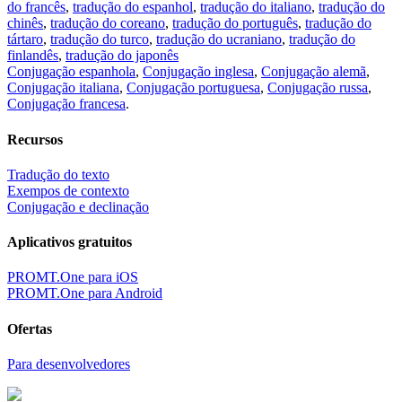
do francês
,
tradução do espanhol
,
tradução do italiano
,
tradução do
chinês
,
tradução do coreano
,
tradução do português
,
tradução do
tártaro
,
tradução do turco
,
tradução do ucraniano
,
tradução do
finlandês
,
tradução do japonês
Conjugação espanhola
,
Conjugação inglesa
,
Conjugação alemã
,
Conjugação italiana
,
Conjugação portuguesa
,
Conjugação russa
,
Conjugação francesa
.
Recursos
Tradução do texto
Exempos de contexto
Conjugação e declinação
Aplicativos gratuitos
PROMT.One para iOS
PROMT.One para Android
Ofertas
Para desenvolvedores