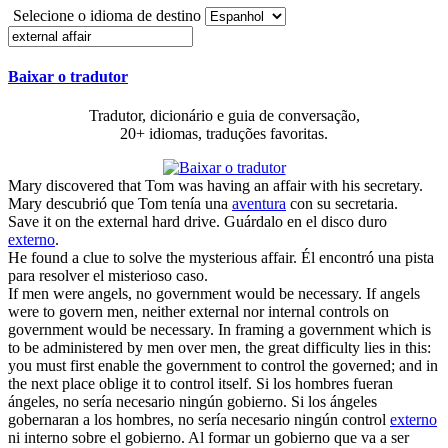
Selecione o idioma de destino
Baixar o tradutor
Tradutor, dicionário e guia de conversação,
20+ idiomas, traduções favoritas.
Mary discovered that Tom was having an
affair
with his secretary.
Mary descubrió que Tom tenía una
aventura
con su secretaria.
Save it on the
external
hard drive.
Guárdalo en el disco duro
externo
.
He found a clue to solve the mysterious
affair
.
Él encontró una pista
para resolver el misterioso caso.
If men were angels, no government would be necessary. If angels
were to govern men, neither
external
nor internal controls on
government would be necessary. In framing a government which is
to be administered by men over men, the great difficulty lies in this:
you must first enable the government to control the governed; and in
the next place oblige it to control itself.
Si los hombres fueran
ángeles, no sería necesario ningún gobierno. Si los ángeles
gobernaran a los hombres, no sería necesario ningún control
externo
ni interno sobre el gobierno. Al formar un gobierno que va a ser