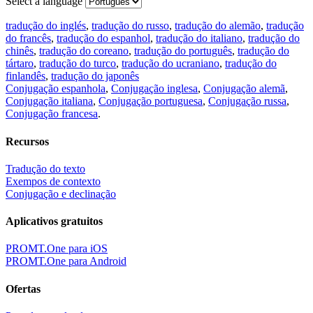
Select a language
tradução do inglés
,
tradução do russo
,
tradução do alemão
,
tradução
do francês
,
tradução do espanhol
,
tradução do italiano
,
tradução do
chinês
,
tradução do coreano
,
tradução do português
,
tradução do
tártaro
,
tradução do turco
,
tradução do ucraniano
,
tradução do
finlandês
,
tradução do japonês
Conjugação espanhola
,
Conjugação inglesa
,
Conjugação alemã
,
Conjugação italiana
,
Conjugação portuguesa
,
Conjugação russa
,
Conjugação francesa
.
Recursos
Tradução do texto
Exempos de contexto
Conjugação e declinação
Aplicativos gratuitos
PROMT.One para iOS
PROMT.One para Android
Ofertas