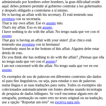
administrado por hombres sobre hombres, la gran dificultad reside
aquí: debes primero permitir al gobierno controlar a los gobernados
y después obligarlo a controlarse a sí mismo.
He is having an
affair
with his secretary.
Él está teniendo una
aventura
con su secretaria.
That is my own
affair
.
Ese es
asunto
mio.
That's my
affair
.
Eso es mi
asunto
.
I have nothing to do with the
affair
.
No tengo nada que ver con el
asunto
.
That guy is having an
affair
with your sister!
¡Ese chico está
teniendo una
aventura
con tu hermana!
Somebody must be at the bottom of this
affair
.
Alguien debe estar
detrás de esto.
Do you think she has nothing to do with the
affair
?
¿Piensas que ella
no tenga nada que ver con el
asunto
?
I am not concerned with the
affair
.
No tengo nada que ver en ese
asunto
.
Os exemplos de uso de palavras em diferentes contextos são dados
só para fins linguísticos, ou seja, para estudar o uso de palavras
numa língua e as suas traduções para outra. Todos os exemplos são
colecionados automaticamente em fontes abertas usando tecnologia
de pesquisa de dados bilíngues. Se você encontrar algum erro de
ortografia, pontuação ou outro erro no texto original ou na tradução,
use a opção "Reportar um erro" ou
escreva para nós
.