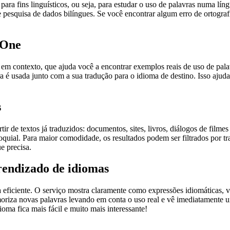
ara fins linguísticos, ou seja, para estudar o uso de palavras numa lín
pesquisa de dados bilíngues. Se você encontrar algum erro de ortografia
.One
ontexto, que ajuda você a encontrar exemplos reais de uso de palavra
 é usada junto com a sua tradução para o idioma de destino. Isso ajuda
s
r de textos já traduzidos: documentos, sites, livros, diálogos de film
loquial. Para maior comodidade, os resultados podem ser filtrados por 
e precisa.
rendizado de idiomas
ficiente. O serviço mostra claramente como expressões idiomáticas, ve
emoriza novas palavras levando em conta o uso real e vê imediatamente 
a fica mais fácil e muito mais interessante!