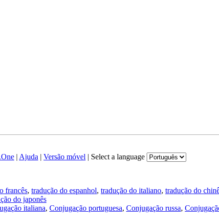
.One
|
Ajuda
|
Versão móvel
|
Select a language
o francês
,
tradução do espanhol
,
tradução do italiano
,
tradução do chin
ução do japonês
ugação italiana
,
Conjugação portuguesa
,
Conjugação russa
,
Conjugação