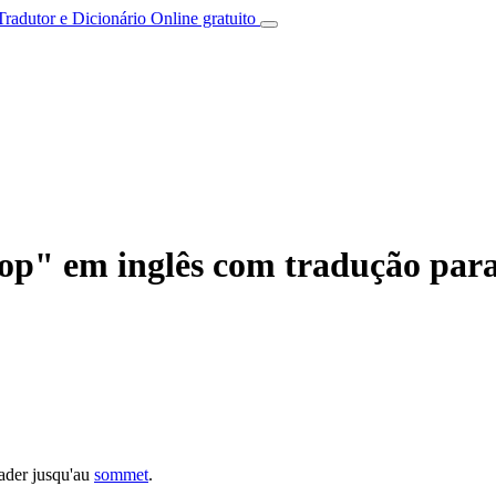
Tradutor e Dicionário Online gratuito
p" em inglês com tradução para
lader jusqu'au
sommet
.