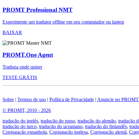
PROMT Professional NMT
Experimente um tradutor offline em seu computador ou laptop
BAIXAR
PROMT.One Agent
Traduza onde quiser
TESTE GRÁTIS
Sobre
|
Termos de uso
|
Política de Privacidade
|
Anuncie no PROMT
© PROMT, 2010 - 2026
tradução do inglés
,
tradução do russo
,
tradução do alemão
,
tradução d
tradução do turco
,
tradução do ucraniano
,
tradução do finlandês
,
trad
Conjugação espanhola
,
Conjugação inglesa
,
Conjugação alemã
,
Conj