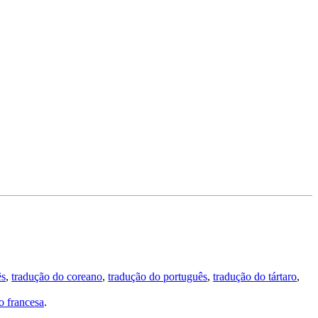
ês
,
tradução do coreano
,
tradução do português
,
tradução do tártaro
,
 francesa
.