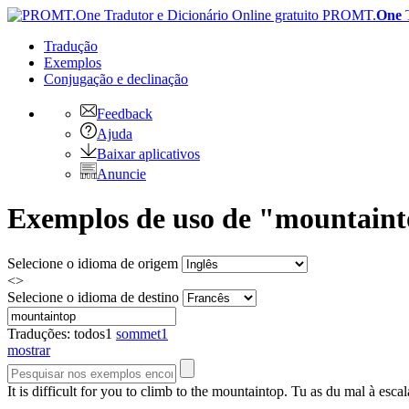
PROMT.
One
Tradução
Exemplos
Conjugação
e declinação
Feedback
Ajuda
Baixar aplicativos
Anuncie
Exemplos de uso de "mountainto
Selecione o idioma de origem
<>
Selecione o idioma de destino
Traduções:
todos
1
sommet
1
mostrar
It is difficult for you to climb to the
mountaintop
.
Tu as du mal à esca