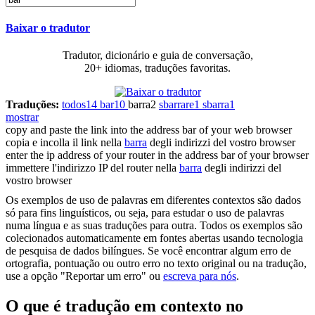
Baixar o tradutor
Tradutor, dicionário e guia de conversação,
20+ idiomas, traduções favoritas.
Traduções:
todos
14
bar
10
barra
2
sbarrare
1
sbarra
1
mostrar
copy and paste the link into the address
bar
of your web browser
copia e incolla il link nella
barra
degli indirizzi del vostro browser
enter the ip address of your router in the address
bar
of your browser
immettere l'indirizzo IP del router nella
barra
degli indirizzi del
vostro browser
Os exemplos de uso de palavras em diferentes contextos são dados
só para fins linguísticos, ou seja, para estudar o uso de palavras
numa língua e as suas traduções para outra. Todos os exemplos são
colecionados automaticamente em fontes abertas usando tecnologia
de pesquisa de dados bilíngues. Se você encontrar algum erro de
ortografia, pontuação ou outro erro no texto original ou na tradução,
use a opção "Reportar um erro" ou
escreva para nós
.
O que é tradução em contexto no