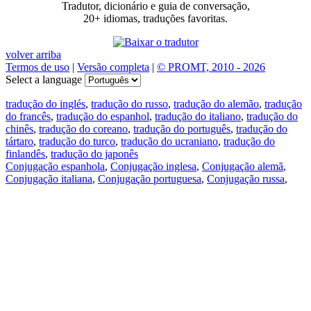
Tradutor, dicionário e guia de conversação,
20+ idiomas, traduções favoritas.
volver arriba
Termos de uso
|
Versão completa
|
© PROMT, 2010 - 2026
Select a language
tradução do inglés
,
tradução do russo
,
tradução do alemão
,
tradução
do francês
,
tradução do espanhol
,
tradução do italiano
,
tradução do
chinês
,
tradução do coreano
,
tradução do português
,
tradução do
tártaro
,
tradução do turco
,
tradução do ucraniano
,
tradução do
finlandês
,
tradução do japonês
Conjugação espanhola
,
Conjugação inglesa
,
Conjugação alemã
,
Conjugação italiana
,
Conjugação portuguesa
,
Conjugação russa
,
Conjugação francesa
.
Recursos
Tradução do texto
Exempos de contexto
Conjugação e declinação
Aplicativos gratuitos