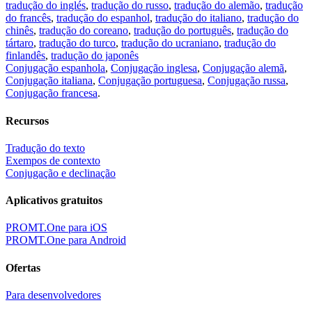
tradução do inglés
,
tradução do russo
,
tradução do alemão
,
tradução
do francês
,
tradução do espanhol
,
tradução do italiano
,
tradução do
chinês
,
tradução do coreano
,
tradução do português
,
tradução do
tártaro
,
tradução do turco
,
tradução do ucraniano
,
tradução do
finlandês
,
tradução do japonês
Conjugação espanhola
,
Conjugação inglesa
,
Conjugação alemã
,
Conjugação italiana
,
Conjugação portuguesa
,
Conjugação russa
,
Conjugação francesa
.
Recursos
Tradução do texto
Exempos de contexto
Conjugação e declinação
Aplicativos gratuitos
PROMT.One para iOS
PROMT.One para Android
Ofertas
Para desenvolvedores