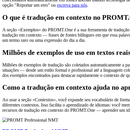
opção "Reportar um erro" ou
escreva para nós
.
O que é tradução em contexto no PROMT
A seção «Exemplos» do PROMT.One é a sua ferramenta de tradução em c
tradução em contexto — frases de fontes bilíngues em que essa palavra
um termo raro ou uma expressão do dia a dia.
Milhões de exemplos de uso em textos reai
Milhões de exemplos de tradução são coletados automaticamente a parti
situações — desde um estilo formal e profissional até a linguagem co
dos exemplos encontrados para destacar rapidamente o contexto de qu
Como a tradução em contexto ajuda no ap
Ao usar a seção «Contextos», você expande seu vocabulário de forma e
diferentes contextos. Isso facilita o aprendizado de idiomas: você m
recursos de tradução em contexto do PROMT.One — aprender um idiom