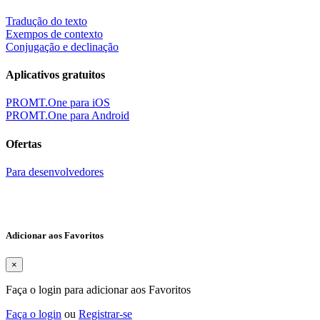
Tradução do texto
Exempos de contexto
Conjugação e declinação
Aplicativos gratuitos
PROMT.One para iOS
PROMT.One para Android
Ofertas
Para desenvolvedores
Adicionar aos Favoritos
×
Faça o login para adicionar aos Favoritos
Faça o login
ou
Registrar-se