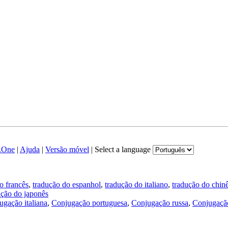
.One
|
Ajuda
|
Versão móvel
|
Select a language
o francês
,
tradução do espanhol
,
tradução do italiano
,
tradução do chin
ução do japonês
ugação italiana
,
Conjugação portuguesa
,
Conjugação russa
,
Conjugação