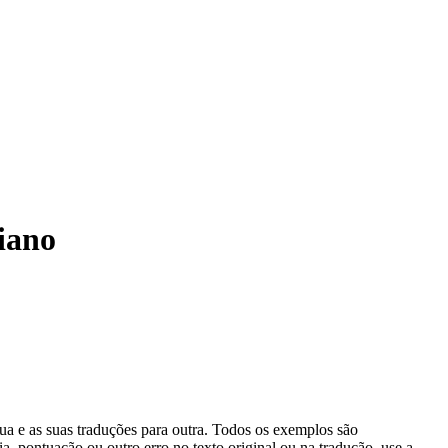
iano
gua e as suas traduções para outra. Todos os exemplos são
, pontuação ou outro erro no texto original ou na tradução, use a