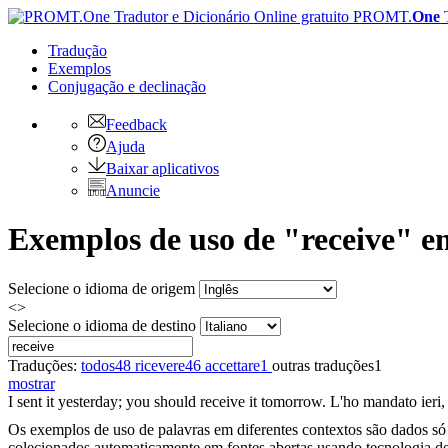
PROMT.
One
Tradução
Exemplos
Conjugação
e declinação
Feedback
Ajuda
Baixar aplicativos
Anuncie
Exemplos de uso de "receive" em
Selecione o idioma de origem
<>
Selecione o idioma de destino
Traduções:
todos
48
ricevere
46
accettare
1
outras traduções
1
mostrar
I sent it yesterday; you should
receive
it tomorrow.
L'ho mandato ieri,
Os exemplos de uso de palavras em diferentes contextos são dados só p
colecionados automaticamente em fontes abertas usando tecnologia de 