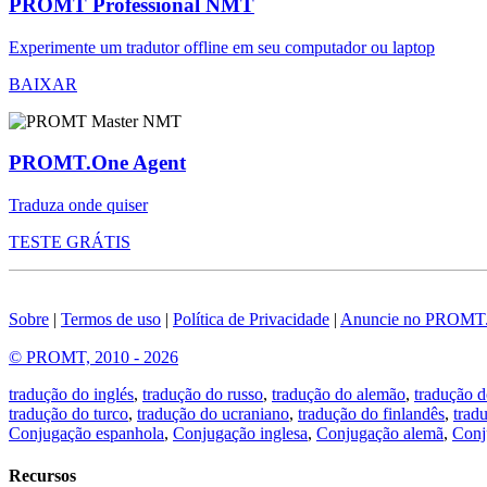
PROMT Professional NMT
Experimente um tradutor offline em seu computador ou laptop
BAIXAR
PROMT.One Agent
Traduza onde quiser
TESTE GRÁTIS
Sobre
|
Termos de uso
|
Política de Privacidade
|
Anuncie no PROMT
© PROMT, 2010 - 2026
tradução do inglés
,
tradução do russo
,
tradução do alemão
,
tradução d
tradução do turco
,
tradução do ucraniano
,
tradução do finlandês
,
trad
Conjugação espanhola
,
Conjugação inglesa
,
Conjugação alemã
,
Conj
Recursos