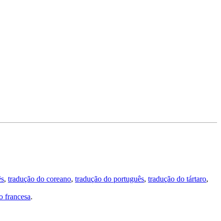
ês
,
tradução do coreano
,
tradução do português
,
tradução do tártaro
,
 francesa
.