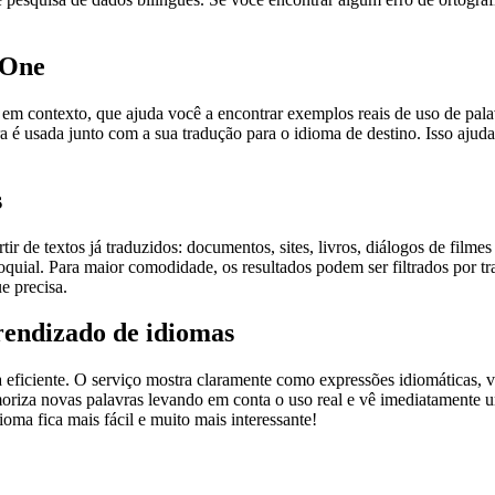
.One
ontexto, que ajuda você a encontrar exemplos reais de uso de palavra
 é usada junto com a sua tradução para o idioma de destino. Isso ajuda
s
r de textos já traduzidos: documentos, sites, livros, diálogos de film
loquial. Para maior comodidade, os resultados podem ser filtrados por 
e precisa.
rendizado de idiomas
ficiente. O serviço mostra claramente como expressões idiomáticas, ve
emoriza novas palavras levando em conta o uso real e vê imediatamente 
a fica mais fácil e muito mais interessante!