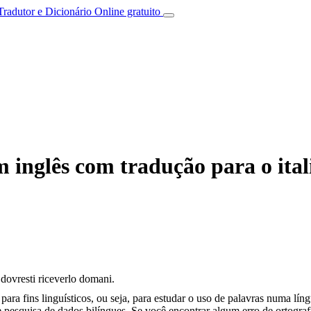
Tradutor e Dicionário Online gratuito
 inglês com tradução para o ital
 dovresti riceverlo domani.
ara fins linguísticos, ou seja, para estudar o uso de palavras numa lín
pesquisa de dados bilíngues. Se você encontrar algum erro de ortografia