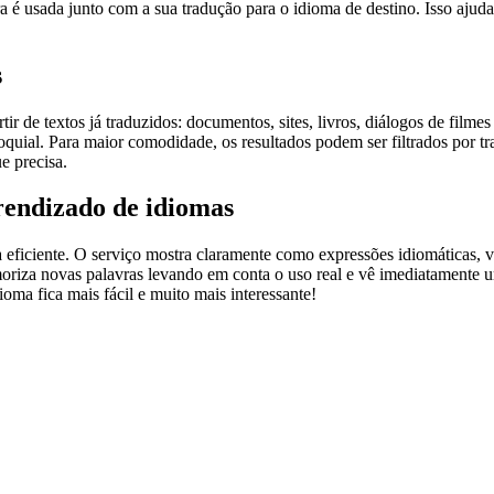
 é usada junto com a sua tradução para o idioma de destino. Isso ajuda
s
r de textos já traduzidos: documentos, sites, livros, diálogos de film
loquial. Para maior comodidade, os resultados podem ser filtrados por 
e precisa.
rendizado de idiomas
ficiente. O serviço mostra claramente como expressões idiomáticas, ve
emoriza novas palavras levando em conta o uso real e vê imediatamente 
a fica mais fácil e muito mais interessante!