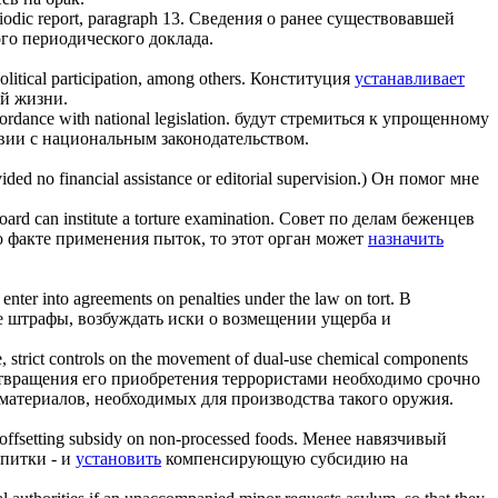
iodic report, paragraph 13.
Сведения о ранее существовавшей
ого периодического доклада.
litical participation, among others.
Конституция
устанавливает
ой жизни.
cordance with national legislation.
будут стремиться к упрощенному
вии с национальным законодательством.
ed no financial assistance or editorial supervision.)
Он помог мне
 Board can
institute
a torture examination.
Совет по делам беженцев
 о факте применения пыток, то этот орган может
назначить
enter into agreements on penalties under the law on tort.
В
 штрафы, возбуждать иски о возмещении ущерба и
e, strict controls on the movement of dual-use chemical components
отвращения его приобретения террористами необходимо срочно
материалов, необходимых для производства такого оружия.
n offsetting subsidy on non-processed foods.
Менее навязчивый
апитки - и
установить
компенсирующую субсидию на