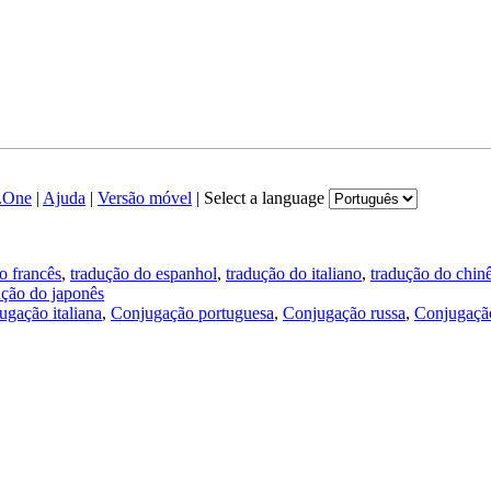
.One
|
Ajuda
|
Versão móvel
|
Select a language
o francês
,
tradução do espanhol
,
tradução do italiano
,
tradução do chin
ução do japonês
ugação italiana
,
Conjugação portuguesa
,
Conjugação russa
,
Conjugação