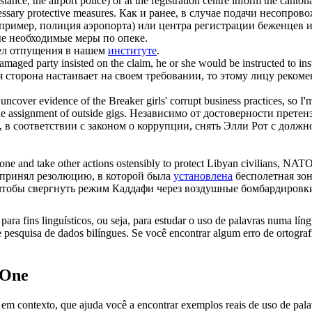
stance, the airport police) or at the registration centre inform the cant
essary protective measures.
Как и ранее, в случае подачи несопро
ример, полиция аэропорта) или центра регистрации беженцев и
е необходимые меры по опеке.
зел отпущения в нашем
институте
.
 damaged party insisted on the claim, he or she would be instructed to
ins
 сторона настаивает на своем требовании, то этому лицу рекоме
d uncover evidence of the Breaker girls' corrupt business practices, so I
e assignment of outside gigs.
Независимо от достоверности претенз
, в соответствии с законом о коррупции, снять Элли Рот с долж
one and take other actions ostensibly to protect Libyan civilians, NATO
и принял резолюцию, в которой была
установлена
бесполетная зо
 чтобы свергнуть режим Каддафи через воздушные бомбардировк
ara fins linguísticos, ou seja, para estudar o uso de palavras numa lín
pesquisa de dados bilíngues. Se você encontrar algum erro de ortografia
.One
ontexto, que ajuda você a encontrar exemplos reais de uso de palavra