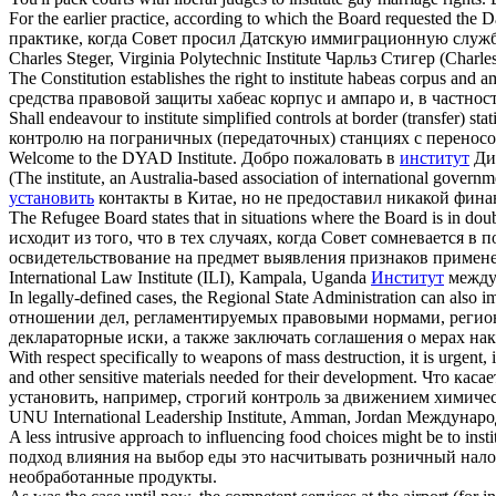
For the earlier practice, according to which the Board requested the 
практике, когда Совет просил Датскую иммиграционную служ
Charles Steger, Virginia Polytechnic
Institute
Чарльз Стигер (Charl
The Constitution establishes the right to
institute
habeas corpus and amp
средства правовой защиты хабеас корпус и ампаро и, в частнос
Shall endeavour to
institute
simplified controls at border (transfer) sta
контролю на пограничных (передаточных) станциях с перенос
Welcome to the DYAD
Institute
.
Добро пожаловать в
институт
Ди
(The
institute
, an Australia-based association of international govern
установить
контакты в Китае, но не предоставил никакой фин
The Refugee Board states that in situations where the Board is in dou
исходит из того, что в тех случаях, когда Совет сомневается
освидетельствование на предмет выявления признаков примен
International Law
Institute
(ILI), Kampala, Uganda
Институт
междун
In legally-defined cases, the Regional State Administration can also i
отношении дел, регламентируемых правовыми нормами, регио
деклараторные иски, а также заключать соглашения о мерах на
With respect specifically to weapons of mass destruction, it is urgent, i
and other sensitive materials needed for their development.
Что каса
установить, например, строгий контроль за движением химич
UNU International Leadership
Institute
, Amman, Jordan
Междунар
A less intrusive approach to influencing food choices might be to
insti
подход влияния на выбор еды это насчитывать розничный нало
необработанные продукты.