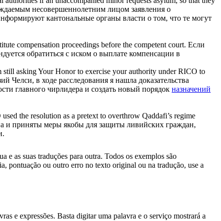
onal authorities if an unaccompanied minor requests asylum, so that they
вождаемым несовершеннолетним лицом заявления о
нформируют кантональные органы власти о том, что те могут
titute
compensation proceedings before the competent court.
Если
ндуется обратиться с иском о выплате компенсации в
'm still asking Your Honor to exercise your authority under RICO to
ий Челси, в ходе расследования я нашла доказательства
ности главного чирлидера и создать новый порядок
назначений
 used the resolution as a pretext to overthrow Qaddafi’s regime
на и приняты меры якобы для защиты ливийских граждан,
и.
gua e as suas traduções para outra. Todos os exemplos são
, pontuação ou outro erro no texto original ou na tradução, use a
s e expressões. Basta digitar uma palavra e o serviço mostrará a