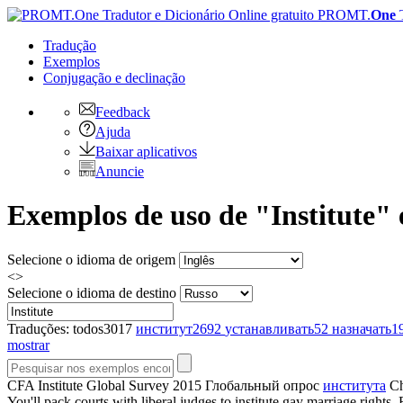
PROMT.
One
Tradução
Exemplos
Conjugação
e declinação
Feedback
Ajuda
Baixar aplicativos
Anuncie
Exemplos de uso de "Institute" 
Selecione o idioma de origem
<>
Selecione o idioma de destino
Traduções:
todos
3017
институт
2692
устанавливать
52
назначать
1
mostrar
CFA
Institute
Global Survey 2015
Глобальный опрос
института
Ch
You'll pack courts with liberal judges to
institute
gay marriage rights.