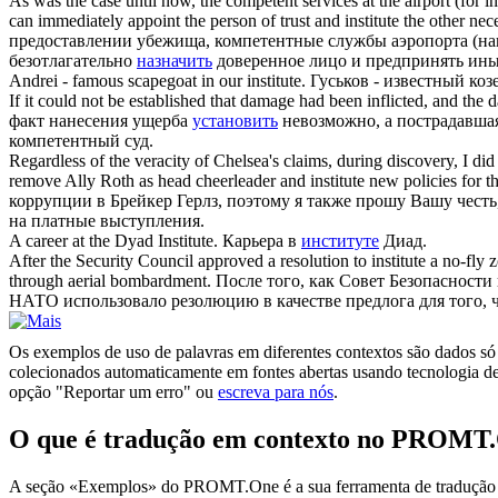
As was the case until now, the competent services at the airport (for in
can immediately appoint the person of trust and
institute
the other nec
предоставлении убежища, компетентные службы аэропорта (нап
безотлагательно
назначить
доверенное лицо и предпринять ины
Andrei - famous scapegoat in our
institute
.
Гуськов - известный ко
If it could not be established that damage had been inflicted, and the
факт нанесения ущерба
установить
невозможно, а пострадавшая
компетентный суд.
Regardless of the veracity of Chelsea's claims, during discovery, I di
remove Ally Roth as head cheerleader and
institute
new policies for th
коррупции в Брейкер Герлз, поэтому я также прошу Вашу честь
на платные выступления.
A career at the Dyad
Institute
.
Карьера в
институте
Диад.
After the Security Council approved a resolution to
institute
a no-fly z
through aerial bombardment.
После того, как Совет Безопасност
НАТО использовало резолюцию в качестве предлога для того,
Os exemplos de uso de palavras em diferentes contextos são dados só p
colecionados automaticamente em fontes abertas usando tecnologia de 
opção "Reportar um erro" ou
escreva para nós
.
O que é tradução em contexto no PROMT
A seção «Exemplos» do PROMT.One é a sua ferramenta de tradução em c