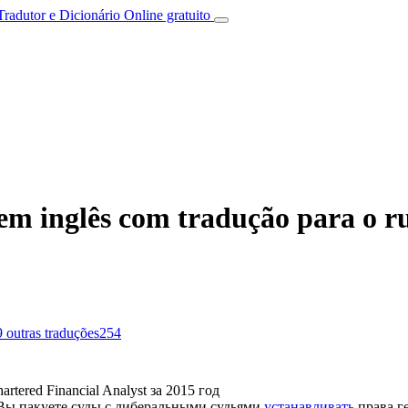
Tradutor e Dicionário Online gratuito
em inglês com tradução para o r
9
outras traduções
254
artered Financial Analyst за 2015 год
Вы пакуете суды с либеральными судьями
устанавливать
права ге