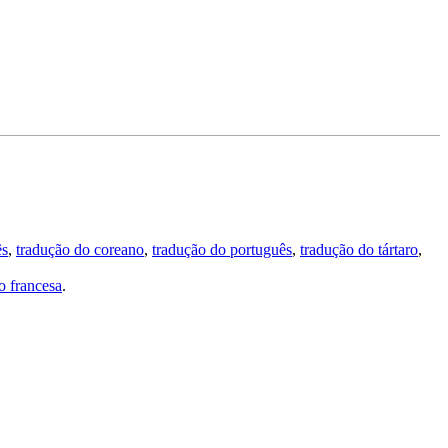
ês
,
tradução do coreano
,
tradução do português
,
tradução do tártaro
,
 francesa
.