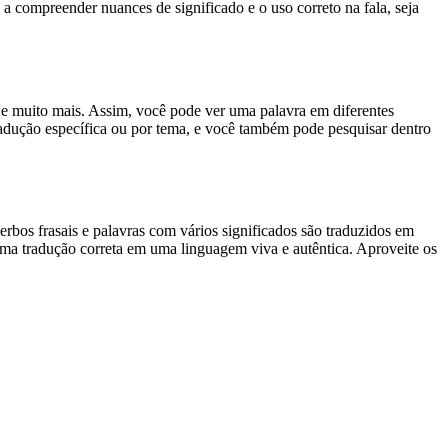
 a compreender nuances de significado e o uso correto na fala, seja
es e muito mais. Assim, você pode ver uma palavra em diferentes
tradução específica ou por tema, e você também pode pesquisar dentro
rbos frasais e palavras com vários significados são traduzidos em
uma tradução correta em uma linguagem viva e autêntica. Aproveite os