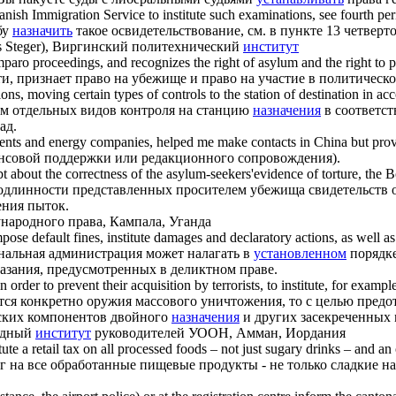
Danish Immigration Service to
institute
such examinations, see fourth per
бу
назначить
такое освидетельствование, см. в пункте 13 четверт
es Steger), Виргинский политехнический
институт
aro proceedings, and recognizes the right of asylum and the right to po
ти, признает право на убежище и право на участие в политическ
tions, moving certain types of controls to the station of destination in ac
ом отдельных видов контроля на станцию
назначения
в соответст
ад.
ments and energy companies, helped me make contacts in China but provid
ансовой поддержки или редакционного сопровождения).
bt about the correctness of the asylum-seekers'evidence of torture, the
 в подлинности представленных просителем убежища свидетельств
ения пыток.
ародного права, Кампала, Уганда
mpose default fines,
institute
damages and declaratory actions, as well as 
нальная администрация может налагать в
установленном
порядке
казания, предусмотренных в деликтном праве.
n order to prevent their acquisition by terrorists, to
institute
, for exampl
ется конкретно оружия массового уничтожения, то с целью пред
еских компонентов двойного
назначения
и других засекреченных 
одный
институт
руководителей УООН, Амман, Иордания
tute
a retail tax on all processed foods – not just sugary drinks – and a
г на все обработанные пищевые продукты - не только сладкие н