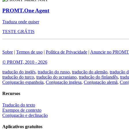
PROMT.One Agent
Traduza onde quiser
TESTE GRÁTIS
Sobre
|
Termos de uso
|
Política de Privacidade
|
Anuncie no PROMT
© PROMT, 2010 - 2026
tradução do inglés
,
tradução do russo
,
tradução do alemão
,
tradução d
tradução do turco
,
tradução do ucraniano
,
tradução do finlandês
,
trad
Conjugação espanhola
,
Conjugação inglesa
,
Conjugação alemã
,
Conj
Recursos
Tradução do texto
Exempos de contexto
Conjugação e declinação
Aplicativos gratuitos