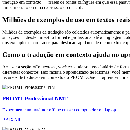
tradução em contexto — frases de fontes bilíngues em que essa palavra
um termo raro ou uma expressão do dia a dia.
Milhões de exemplos de uso em textos reai
Milhões de exemplos de tradução são coletados automaticamente a parti
situações — desde um estilo formal e profissional até a linguagem co
dos exemplos encontrados para destacar rapidamente o contexto de qu
Como a tradução em contexto ajuda no ap
Ao usar a seção «Contextos», você expande seu vocabulário de forma e
diferentes contextos. Isso facilita o aprendizado de idiomas: você m
recursos de tradução em contexto do PROMT.One — aprender um idiom
PROMT Professional NMT
Experimente um tradutor offline em seu computador ou laptop
BAIXAR