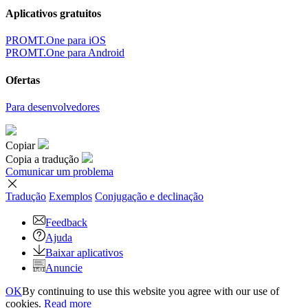
Aplicativos gratuitos
PROMT.One para iOS
PROMT.One para Android
Ofertas
Para desenvolvedores
Copiar
Copia a tradução
Comunicar um problema
Tradução
Exemplos
Conjugação
e declinação
Feedback
Ajuda
Baixar aplicativos
Anuncie
OK
By continuing to use this website you agree with our use of
cookies.
Read more