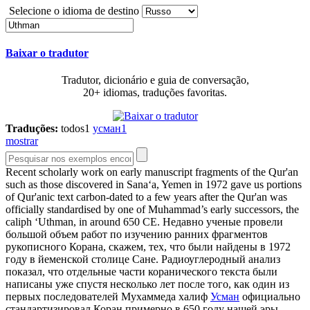
Selecione o idioma de destino
Baixar o tradutor
Tradutor, dicionário e guia de conversação,
20+ idiomas, traduções favoritas.
Traduções:
todos
1
усман
1
mostrar
Recent scholarly work on early manuscript fragments of the Qur'an
such as those discovered in Sana‘a, Yemen in 1972 gave us portions
of Qur'anic text carbon-dated to a few years after the Qur'an was
officially standardised by one of Muhammad’s early successors, the
caliph ‘
Uthman
, in around 650 CE.
Недавно ученые провели
большой объем работ по изучению ранних фрагментов
рукописного Корана, скажем, тех, что были найдены в 1972
году в йеменской столице Сане. Радиоуглеродный анализ
показал, что отдельные части коранического текста были
написаны уже спустя несколько лет после того, как один из
первых последователей Мухаммеда халиф
Усман
официально
стандартизировал Коран примерно в 650 году нашей эры.