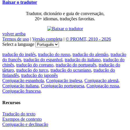
Baixar o tradutor
Tradutor, dicionário e guia de conversação,
20+ idiomas, traduções favoritas.
volver arriba
Termos de uso
|
Versão completa
|
© PROMT, 2010 - 2026
Select a language
tradução do inglés
,
tradução do russo
,
tradução do alemão
,
tradução
do francês
,
tradução do espanhol
,
tradução do italiano
,
tradução do
chinês
,
tradução do coreano
,
tradução do português
,
tradução do
tártaro
,
tradução do turco
,
tradução do ucraniano
,
tradução do
finlandês
,
tradução do japonês
Conjugação espanhola
,
Conjugação inglesa
,
Conjugação alemã
,
Conjugação italiana
,
Conjugação portuguesa
,
Conjugação russa
,
Conjugação francesa
.
Recursos
Tradução do texto
Exempos de contexto
Conjugação e declinação