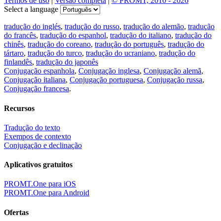
Termos de uso
|
Versão completa
|
© PROMT, 2010 - 2026
Select a language
tradução do inglés
,
tradução do russo
,
tradução do alemão
,
tradução
do francês
,
tradução do espanhol
,
tradução do italiano
,
tradução do
chinês
,
tradução do coreano
,
tradução do português
,
tradução do
tártaro
,
tradução do turco
,
tradução do ucraniano
,
tradução do
finlandês
,
tradução do japonês
Conjugação espanhola
,
Conjugação inglesa
,
Conjugação alemã
,
Conjugação italiana
,
Conjugação portuguesa
,
Conjugação russa
,
Conjugação francesa
.
Recursos
Tradução do texto
Exempos de contexto
Conjugação e declinação
Aplicativos gratuitos
PROMT.One para iOS
PROMT.One para Android
Ofertas