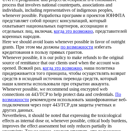
process that involves national counterparts, associations and
individuals, including representatives of indigenous peoples,
whenever possible
.
Разработка программ и проектов ЮНФПА
представляет собой процесс консультаций, который
охватывает национальных партнеров, ассоциации и
отдельных лиц, включая,
когда это возможно
, представителей
коренных народов.
Here we should avoid loans
whenever possible
in favor of outright
grants.
При этом мы должны
по возможности
избегать
кредитования в пользу прямых грантов.
Whenever possible
, it is our policy to make refunds to the original
source of remittance that our clients used when the account was
opened.
Всякий раз,
когда это возможно
, наша политика
придерживается того принципа, чтобы осуществлять возврат
средств в исходный источник перевода средств, который
наши клиенты использовали при открытии аккаунта.
Whenever possible
, we recommend using encrypted web
connections on 443/TCP to help protect data and credentials.
По
возможности
рекомендуем использовать зашифрованные веб-
подключения через порт 443/TCP для защиты учетных и
других данных.
Nevertheless, it should be noted that expressing the toxicological
effects as internal dose or,
whenever possible
, critical body burdens,
improves the effect assessment but only reduces partially its