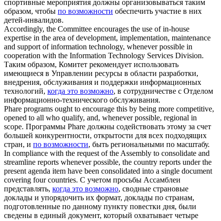
спортивные мероприятия должны организовываться таким
образом, чтобы
по возможности
обеспечить участие в них
детей-инвалидов.
Accordingly, the Committee encourages the use of in-house
expertise in the area of development, implementation, maintenance
and support of information technology,
whenever possible
in
cooperation with the Information Technology Services Division.
Таким образом, Комитет рекомендует использовать
имеющиеся в Управлении ресурсы в области разработки,
внедрения, обслуживания и поддержки информационных
технологий,
когда это возможно
, в сотрудничестве с Отделом
информационно-технического обслуживания.
Phare programs ought to encourage this by being more competitive,
opened to all who qualify, and,
whenever possible
, regional in
scope.
Программы Phare должны содействовать этому за счет
большей конкурентности, открытости для всех подходящих
стран, и
по возможности
, быть региональными по масштабу.
In compliance with the request of the Assembly to consolidate and
streamline reports
whenever possible
, the country reports under the
present agenda item have been consolidated into a single document
covering four countries.
С учетом просьбы Ассамблеи
представлять,
когда это возможно
, сводные страновые
доклады и упорядочить их формат, доклады по странам,
подготовленные по данному пункту повестки дня, были
сведены в единый документ, который охватывает четыре