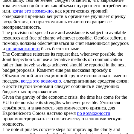
uncertainty.
Тем не менее, следует отметить, что выражение
токсического действия как объема внутреннего потребления
или,
когда это возможно
, как критических уровней
содержания вредных веществ в организме улучшает оценку
воздействия, но при этом лишь отчасти сокращает ее
неопределенность.
The provision of special care and assistance is subject to available
resources and free of charge
whenever possible
.
Особая забота и
помощь должны обеспечиваться за счет имеющихся ресурсов
и
по возможности
быть бесплатными.
The Committee reiterates its request that,
whenever possible
, the
Joint Inspection Unit use alternative methods of communication
rather than travel; savings achieved should be reported in the next
budget proposals.
Комитет еще раз высказал просьбу к
Объединенной инспекционной группе использовать вместо
поездок,
когда это возможно
, альтернативные средства связи;
о достигнутой экономии следует сообщить в следующих
бюджетных предложениях.
Given the gravity of the economic crisis, the time has come for the
EU to demonstrate its strengths
whenever possible
.
Учитывая
серьёзность и значимость экономического кризиса, для
Европейского Союза настало время
по возможности
продемонстрировать его политическую и экономическую
мощность.
The note stipulates concrete steps for improving the clarity and