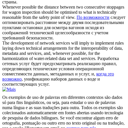
страны.
Whenever possible
the distance between two consecutive stoppages
for wagon inspection should be optimised to what is technically
reasonable from the safety point of view.
По возможности
следует
оптимизировать расстояние между двумя последовательными
пунктами остановки для осмотра вагонов исходя из
соображений технической целесообразности с учетом
требований безопасности.
The development of network services will imply to implement rules
laying down technical arrangements for the interoperability of data,
metadata and services, and,
whenever possible
, for the
harmonization of water-related data set and services.
Разработка
сетевых услуг будет предусматривать реализацию правил,
определяющих технические условия операционной
совместимости данных, метаданных и услуг, и,
когда это
возможно
, унификацию наборов данных о воде и
соответствующих услуг.
Os exemplos de uso de palavras em diferentes contextos são dados
só para fins linguísticos, ou seja, para estudar o uso de palavras
numa língua e as suas traduções para outra. Todos os exemplos são
colecionados automaticamente em fontes abertas usando tecnologia
de pesquisa de dados bilíngues. Se você encontrar algum erro de
ortografia, pontuação ou outro erro no texto original ou na tradução,