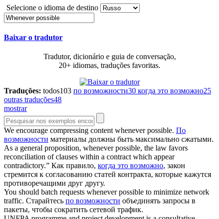
Selecione o idioma de destino
Baixar o tradutor
Tradutor, dicionário e guia de conversação,
20+ idiomas, traduções favoritas.
Traduções:
todos
103
по возможности
30
когда это возможно
25
outras traduções
48
mostrar
We encourage compressing content
whenever possible
.
По
возможности
материалы должны быть максимально сжатыми.
As a general proposition,
whenever possible
, the law favors
reconciliation of clauses within a contract which appear
contradictory.”
Как правило,
когда это возможно
, закон
стремится к согласованию статей контракта, которые кажутся
противоречащими друг другу.
You should batch requests
whenever possible
to minimize network
traffic.
Старайтесь
по возможности
объединять запросы в
пакеты, чтобы сократить сетевой трафик.
UNFPA programme and project development is a consultative