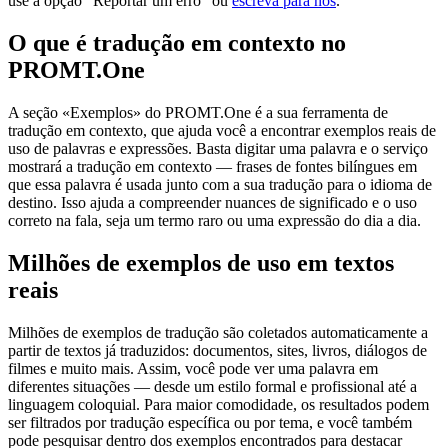
use a opção "Reportar um erro" ou
escreva para nós
.
O que é tradução em contexto no
PROMT.One
A seção «Exemplos» do PROMT.One é a sua ferramenta de
tradução em contexto, que ajuda você a encontrar exemplos reais de
uso de palavras e expressões. Basta digitar uma palavra e o serviço
mostrará a tradução em contexto — frases de fontes bilíngues em
que essa palavra é usada junto com a sua tradução para o idioma de
destino. Isso ajuda a compreender nuances de significado e o uso
correto na fala, seja um termo raro ou uma expressão do dia a dia.
Milhões de exemplos de uso em textos
reais
Milhões de exemplos de tradução são coletados automaticamente a
partir de textos já traduzidos: documentos, sites, livros, diálogos de
filmes e muito mais. Assim, você pode ver uma palavra em
diferentes situações — desde um estilo formal e profissional até a
linguagem coloquial. Para maior comodidade, os resultados podem
ser filtrados por tradução específica ou por tema, e você também
pode pesquisar dentro dos exemplos encontrados para destacar