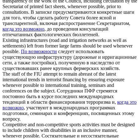
transparency of the work of the Council, including circulation by the
Secretariat of printed fact sheets,
whenever possible
, prior to
consultations.
В записке предусматриваются конкретные шаги
для того, чтобы сделать работу Совета более ясной и
транспарентной, включая распространение Секретариатом,
когда это возможно
, до проведения консультаций
отпечатанных фактологических бюллетеней.
Existing infrastructures (road and irrigation networks as well as
settlements) left from former large farms should be used
whenever
possible
.
По возможности
следует использовать
существующую инфраструктуру (дорожные и ирригационные
сети, а также постройки), полученную в наследство от
существовавших ранее крупных фермерских хозяйств.
The staff of the FIU attempt to remain abreast of the latest
international trends in terrorist financing by ensuring exposure
whenever possible
to international training, seminars and
conferences on the subject.
Сотрудники ПФР стремятся
постоянно быть в курсе последних международных
тенденций в области финансирования терроризма и,
когда это
возможно
, участвуют в международных программах
подготовки, семинарах и конференциях, посвященных этому
вопросу.
Competitive and non-competitive sports activities must be designed
to include children with disabilities in an inclusive manner,
whenever possible
.
Состязательные и несостязательные