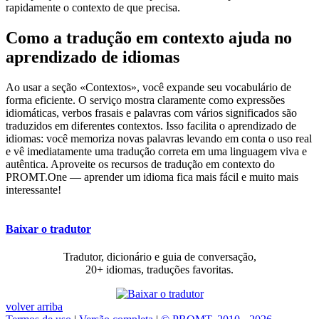
rapidamente o contexto de que precisa.
Como a tradução em contexto ajuda no
aprendizado de idiomas
Ao usar a seção «Contextos», você expande seu vocabulário de
forma eficiente. O serviço mostra claramente como expressões
idiomáticas, verbos frasais e palavras com vários significados são
traduzidos em diferentes contextos. Isso facilita o aprendizado de
idiomas: você memoriza novas palavras levando em conta o uso real
e vê imediatamente uma tradução correta em uma linguagem viva e
autêntica. Aproveite os recursos de tradução em contexto do
PROMT.One — aprender um idioma fica mais fácil e muito mais
interessante!
Baixar o tradutor
Tradutor, dicionário e guia de conversação,
20+ idiomas, traduções favoritas.
volver arriba