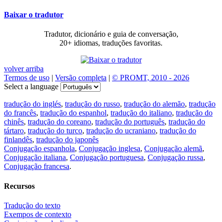
Baixar o tradutor
Tradutor, dicionário e guia de conversação,
20+ idiomas, traduções favoritas.
volver arriba
Termos de uso
|
Versão completa
|
© PROMT, 2010 - 2026
Select a language
tradução do inglés
,
tradução do russo
,
tradução do alemão
,
tradução
do francês
,
tradução do espanhol
,
tradução do italiano
,
tradução do
chinês
,
tradução do coreano
,
tradução do português
,
tradução do
tártaro
,
tradução do turco
,
tradução do ucraniano
,
tradução do
finlandês
,
tradução do japonês
Conjugação espanhola
,
Conjugação inglesa
,
Conjugação alemã
,
Conjugação italiana
,
Conjugação portuguesa
,
Conjugação russa
,
Conjugação francesa
.
Recursos
Tradução do texto
Exempos de contexto