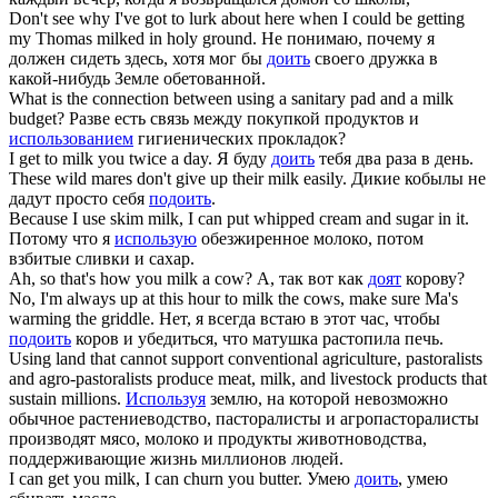
Don't see why I've got to lurk about here when I could be getting
my Thomas
milked
in holy ground.
Не понимаю, почему я
должен сидеть здесь, хотя мог бы
доить
своего дружка в
какой-нибудь Земле обетованной.
What is the connection between using a sanitary pad and a
milk
budget?
Разве есть связь между покупкой продуктов и
использованием
гигиенических прокладок?
I get to
milk
you twice a day.
Я буду
доить
тебя два раза в день.
These wild mares don't give up their
milk
easily.
Дикие кобылы не
дадут просто себя
подоить
.
Because I use skim
milk
, I can put whipped cream and sugar in it.
Потому что я
использую
обезжиренное молоко, потом
взбитые сливки и сахар.
Ah, so that's how you
milk
a cow?
А, так вот как
доят
корову?
No, I'm always up at this hour to
milk
the cows, make sure Ma's
warming the griddle.
Нет, я всегда встаю в этот час, чтобы
подоить
коров и убедиться, что матушка растопила печь.
Using land that cannot support conventional agriculture, pastoralists
and agro-pastoralists produce meat,
milk
, and livestock products that
sustain millions.
Используя
землю, на которой невозможно
обычное растениеводство, пасторалисты и агропасторалисты
производят мясо, молоко и продукты животноводства,
поддерживающие жизнь миллионов людей.
I can get you
milk
, I can churn you butter.
Умею
доить
, умею