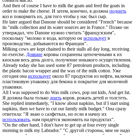
сбивать масло.
And then of course I have to
milk
the goats and feed the goats in
order to make the cheese.
И затем, конечно, я должна
подоить
коз и покормить их, для того чтобы у нас был сыр.
He later argued that Danone should be considered "French" because
its "
milk
collection and its water sources are in France."
Позже он
утверждал, что Danone нужно считать "французским",
поскольку "молоко и вода, которую он
использует
в
производстве, добываются во Франции".
Milking
cows are kept chained to their stalls all day long, receiving
no exercise.
Доящие
коровы сохранены цепочечными к их
киоскам весь день долго, получение никакого осуществления.
Already today she has used some 87 petroleum products, including
the plastic bacon wrapper and the wax of the
milk
cotton.
Уже
сегодня она
использует
около 87 продуктов из нефти, включая
пластиковую упаковку для бекона и покрытие для молочной
упаковки.
All I was supposed to do Was
milk
cows, pop out kids, And get fat.
Я должна была только
доить
коров, рожать детей и толстеть.
She replied immediately, "I know about napkins, but if I start using
napkins, then we have to cut our family
milk
budget."
Она сразу
ответила: "Я знаю о салфетках, но если я начну их
использовать
, нам придётся экономить на продуктах".
"On the other hand, I don't have to get up at four every single
morning to
milk
my Labrador."
"С другой стороны, мне не надо