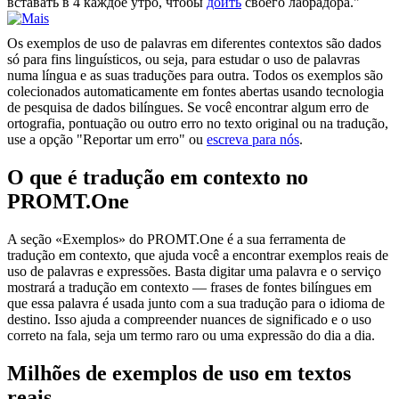
вставать в 4 каждое утро, чтобы
доить
своего лабрадора."
Os exemplos de uso de palavras em diferentes contextos são dados
só para fins linguísticos, ou seja, para estudar o uso de palavras
numa língua e as suas traduções para outra. Todos os exemplos são
colecionados automaticamente em fontes abertas usando tecnologia
de pesquisa de dados bilíngues. Se você encontrar algum erro de
ortografia, pontuação ou outro erro no texto original ou na tradução,
use a opção "Reportar um erro" ou
escreva para nós
.
O que é tradução em contexto no
PROMT.One
A seção «Exemplos» do PROMT.One é a sua ferramenta de
tradução em contexto, que ajuda você a encontrar exemplos reais de
uso de palavras e expressões. Basta digitar uma palavra e o serviço
mostrará a tradução em contexto — frases de fontes bilíngues em
que essa palavra é usada junto com a sua tradução para o idioma de
destino. Isso ajuda a compreender nuances de significado e o uso
correto na fala, seja um termo raro ou uma expressão do dia a dia.
Milhões de exemplos de uso em textos
reais