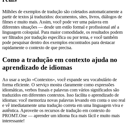
Milhões de exemplos de tradução são coletados automaticamente a
partir de textos já traduzidos: documentos, sites, livros, diálogos de
filmes e muito mais. Assim, você pode ver uma palavra em
diferentes situações — desde um estilo formal e profissional até a
linguagem coloquial. Para maior comodidade, os resultados podem
ser filtrados por tradução específica ou por tema, e você também
pode pesquisar dentro dos exemplos encontrados para destacar
rapidamente o contexto de que precisa.
Como a tradução em contexto ajuda no
aprendizado de idiomas
Ao usar a seção «Contextos», você expande seu vocabulário de
forma eficiente. O serviço mostra claramente como expressões
idiomáticas, verbos frasais e palavras com vários significados são
traduzidos em diferentes contextos. Isso facilita o aprendizado de
idiomas: você memoriza novas palavras levando em conta o uso real
e vê imediatamente uma tradução correta em uma linguagem viva e
autêntica. Aproveite os recursos de tradução em contexto do
PROMT.One — aprender um idioma fica mais fácil e muito mais
interessante!