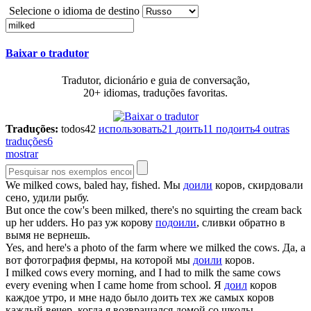
Selecione o idioma de destino
Baixar o tradutor
Tradutor, dicionário e guia de conversação,
20+ idiomas, traduções favoritas.
Traduções:
todos
42
использовать
21
доить
11
подоить
4
outras
traduções
6
mostrar
We
milked
cows, baled hay, fished.
Мы
доили
коров, скирдовали
сено, удили рыбу.
But once the cow's been
milked
, there's no squirting the cream back
up her udders.
Но раз уж корову
подоили
, сливки обратно в
вымя не вернешь.
Yes, and here's a photo of the farm where we
milked
the cows.
Да, а
вот фотография фермы, на которой мы
доили
коров.
I
milked
cows every morning, and I had to milk the same cows
every evening when I came home from school.
Я
доил
коров
каждое утро, и мне надо было доить тех же самых коров
каждый вечер, когда я возвращался домой со школы,