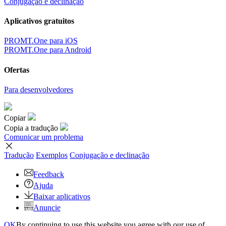
Conjugação e declinação
Aplicativos gratuitos
PROMT.One para iOS
PROMT.One para Android
Ofertas
Para desenvolvedores
Copiar
Copia a tradução
Comunicar um problema
Tradução
Exemplos
Conjugação
e declinação
Feedback
Ajuda
Baixar aplicativos
Anuncie
OK
By continuing to use this website you agree with our use of