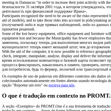
meeting in Damascus “in order to increase their joint acitivity
with the
безопасности 31 октября 2001 года, в котором утверждалось, 
деятельность при финансовой поддержке Ирана».
Participants recognized the need to be aware of the risks represented 
aid of
models), and to take those risks into account in policymaking 
(получаемой либо в ходе прямых наблюдений, либо из данных 
принятия решений.
Some of the lost heavy equipment, office equipment and furniture wil
equipment lost and because the Municipality has fewer employees tha
заменены, поскольку теперь для выполнения многих видов раб
муниципалитет теперь имеет меньший штат, чем до вторжения 
With the aid of
the computer, it is now possible to reference geographic
check, integrate, manipulate, analyse, display and deliver the informat
время использование компьютера и базовой карты позволяет пр
процесса фиксировать, накапливать в памяти, проверять, инте
для потребителя, будь то фермер, лесничий или транспортный 
Os exemplos de uso de palavras em diferentes contextos são dados só p
colecionados automaticamente em fontes abertas usando tecnologia de 
opção "Reportar um erro" ou
escreva para nós
.
O que é tradução em contexto no PROMT
A seção «Exemplos» do PROMT.One é a sua ferramenta de tradução em c
tradução em contexto — frases de fontes bilíngues em que essa palavra