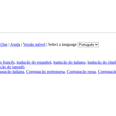
.One
|
Ajuda
|
Versão móvel
|
Select a language
o francês
,
tradução do espanhol
,
tradução do italiano
,
tradução do chin
ução do japonês
ugação italiana
,
Conjugação portuguesa
,
Conjugação russa
,
Conjugação