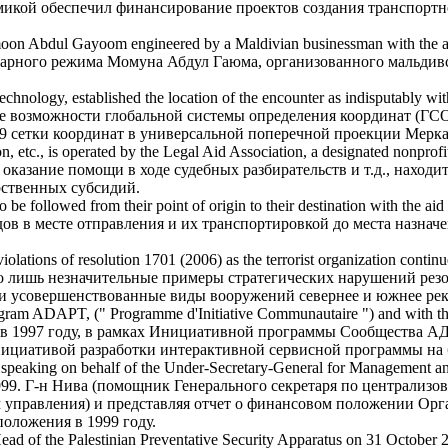
икой обеспечил финансирование проектов создания транспортн
Maumoon Abdul Gayoom engineered by a Maldivian businessman
with the a
итарного режима Момуна Абдул Гаюма, организованного мальди
echnology, established the location of the encounter as indisputably w
е возможности глобальной системы определения координат (ГСОК
09 сетки координат в универсальной поперечной проекции Мерка
on, etc., is operated by the Legal Aid Association, a designated nonprofi
оказание помощи в ходе судебных разбирательств и т.д., нахо
рственных субсидий.
 be followed from their point of origin to their destination
with the aid
дов в месте отправления и их транспортировкой до места назнач
iolations of resolution 1701 (2006) as the terrorist organization conti
 лишь незначительные примеры стратегических нарушений резо
 и усовершенствованные виды вооружений севернее и южнее ре
rogram ADAPT, (" Programme d'Initiative Communautaire ") and
with th
 в 1997 году, в рамках Инициативной программы Сообщества АДАП
циативой разработки интерактивной сервисной программы на баз
 speaking on behalf of the Under-Secretary-General for Management and 
999.
Г-н Нива (помощник Генерального секретаря по централизо
ам управления) и представляя отчет о финансовом положении Ор
положения в 1999 году.
ead of the Palestinian Preventative Security Apparatus on 31 October 