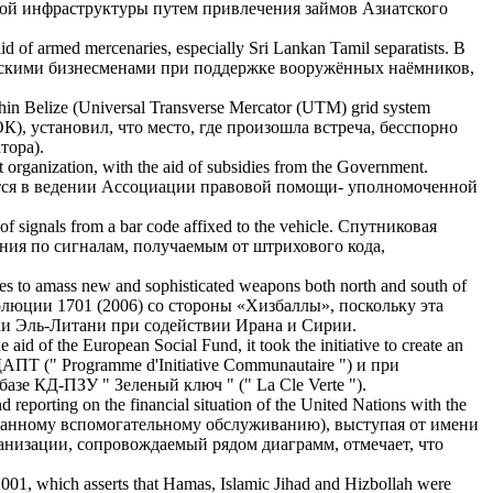
ой инфраструктуры путем привлечения займов Азиатского
id of
armed mercenaries, especially Sri Lankan Tamil separatists.
В
вскими бизнесменами при поддержке вооружённых наёмников,
ithin Belize (Universal Transverse Mercator (UTM) grid system
), установил, что место, где произошла встреча, бесспорно
тора).
t organization,
with the aid of
subsidies from the Government.
дится в ведении Ассоциации правовой помощи- уполномоченной
 of
signals from a bar code affixed to the vehicle.
Спутниковая
ения по сигналам, получаемым от штрихового кода,
nues to amass new and sophisticated weapons both north and south of
люции 1701 (2006) со стороны «Хизбаллы», поскольку эта
ки Эль-Литани при содействии Ирана и Сирии.
e aid of
the European Social Fund, it took the initiative to create an
Т (" Programme d'Initiative Communautaire ") и при
е КД-ПЗУ " Зеленый ключ " (" La Cle Verte ").
reporting on the financial situation of the United Nations
with the
ванному вспомогательному обслуживанию), выступая от имени
ганизации, сопровождаемый рядом диаграмм, отмечает, что
2001, which asserts that Hamas, Islamic Jihad and Hizbollah were