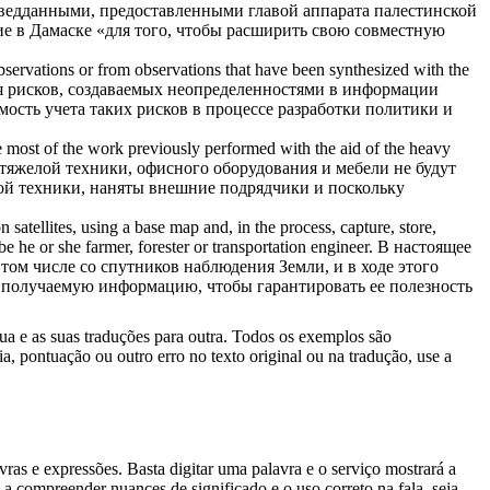
зведданными, предоставленными главой аппарата палестинской
ие в Дамаске «для того, чтобы расширить свою совместную
 observations or from observations that have been synthesized
with the
я рисков, создаваемых неопределенностями в информации
ость учета таких рисков в процессе разработки политики и
ke most of the work previously performed
with the aid of
the heavy
 тяжелой техники, офисного оборудования и мебели не будут
лой техники, наняты внешние подрядчики и поскольку
 satellites, using a base map and, in the process, capture, store,
e he or she farmer, forester or transportation engineer.
В настоящее
ом числе со спутников наблюдения Земли, и в ходе этого
ть получаемую информацию, чтобы гарантировать ее полезность
gua e as suas traduções para outra. Todos os exemplos são
, pontuação ou outro erro no texto original ou na tradução, use a
s e expressões. Basta digitar uma palavra e o serviço mostrará a
 a compreender nuances de significado e o uso correto na fala, seja