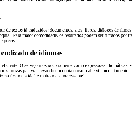
s
r de textos já traduzidos: documentos, sites, livros, diálogos de film
loquial. Para maior comodidade, os resultados podem ser filtrados por 
e precisa.
rendizado de idiomas
ficiente. O serviço mostra claramente como expressões idiomáticas, ve
emoriza novas palavras levando em conta o uso real e vê imediatamente 
a fica mais fácil e muito mais interessante!