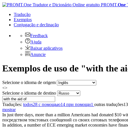
PROMT.
One
Tradução
Exemplos
Conjugação
e declinação
Feedback
Ajuda
Baixar aplicativos
Anuncie
Exemplos de uso de "with the ai
Selecione o idioma de origem
<>
Selecione o idioma de destino
Traduções:
todos
28
с помощью
14
при помощи
1
outras traduções
13
mostrar
In just three days, more than a million Americans had donated $10
wit
посредством текстовых сообщений со своих сотовых телефонов
In addition, a number of ECE emerging market economies have finance