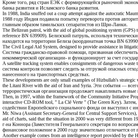
Кроме того, ряд стран ЕЭК с формирующейся рыночной эконом
банка развития и Исламского банка развития.
In 1988, India snuffed out a coup attempt against the autocratic 
1988 году Индия подавила попытку переворота против автор
главным образом тамильских сепаратистов из Шри-Ланки.
The Belizean patrol,
with the aid of
global positioning system (GPS) t
reference BN 639909).
Белизский патруль, используя технически
находится на территории Белиза (координатная точка BN 6399
The Civil Legal Aid System, designed to provide assistance in litigati
Система гражданско-правовой помощи, призванная обеспечить 
некоммерческой организации- и функционирует за счет госуда
A satellite tracking system enables consignments of dangerous waste to
система контроля позволяет следить за отгрузкой опасных отхо
нанесенного на транспортных средствах.
These developments are only small examples of Hizbullah's strategic v
the Litani River
with the aid of
Iran and Syria.
Эти события — всего
террористическая организация продолжает накапливать новые
Then, in 1997, within the framework of the Community Initiative P
interactive CD-ROM tool, " La Clé Verte " (The Green Key).
Затем,
содействии Европейского социального фонда он выступил с ини
Mr. Niwa (Assistant Secretary-General for Central Support Services),
aid of
charts, said that the situation in 2000 was very different from 1
г-на Коннора (Заместителя Генерального секретаря по вопрос
финансовое положение в 2000 году значительно отличается от 
Another example comes from an intelligence report provided by the H