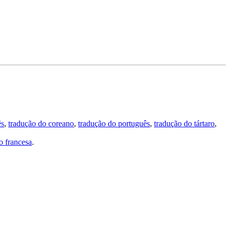
ês
,
tradução do coreano
,
tradução do português
,
tradução do tártaro
,
 francesa
.