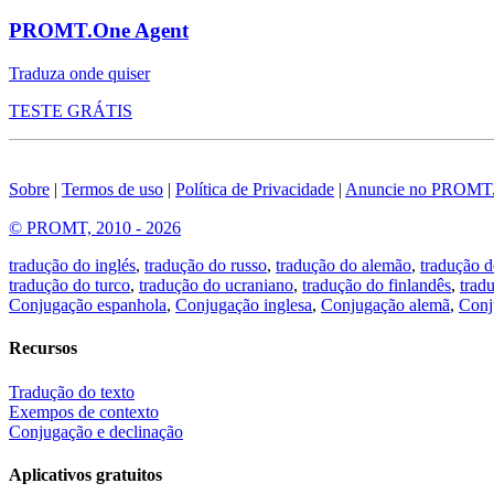
PROMT.One Agent
Traduza onde quiser
TESTE GRÁTIS
Sobre
|
Termos de uso
|
Política de Privacidade
|
Anuncie no PROMT
© PROMT, 2010 - 2026
tradução do inglés
,
tradução do russo
,
tradução do alemão
,
tradução d
tradução do turco
,
tradução do ucraniano
,
tradução do finlandês
,
trad
Conjugação espanhola
,
Conjugação inglesa
,
Conjugação alemã
,
Conj
Recursos
Tradução do texto
Exempos de contexto
Conjugação e declinação
Aplicativos gratuitos