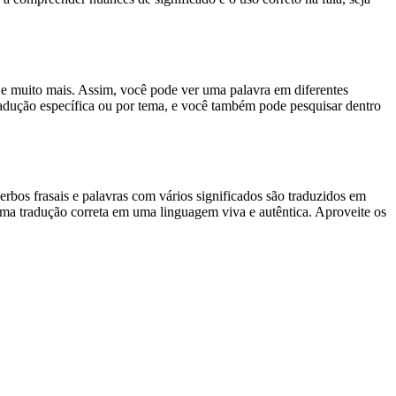
es e muito mais. Assim, você pode ver uma palavra em diferentes
tradução específica ou por tema, e você também pode pesquisar dentro
rbos frasais e palavras com vários significados são traduzidos em
uma tradução correta em uma linguagem viva e autêntica. Aproveite os