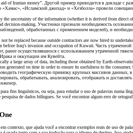
 aid of
Iranian money”.
Другой пример приводится в докладе с ра
что «Хамас», «Исламский джихад» и «Хезболла» провели совещан
by the uncertainty of the information (whether it is derived from direct
and decision-making.
Участники признали необходимость осознани
наблюдений, обработанных с применением моделей), и необходим
l not be replaced because outside contractors are now hired to underta
n before Iraq's invasion and occupation of Kuwait.
Часть утраченной
от, ранее осуществлявшихся с использованием утраченной тяже
Ирака и оккупации им Кувейта.
ally a large array of data, including those obtained by Earth-observation
ion generated on time in order to ensure its usefulness to the consumer, b
оводить географическую привязку крупных массивов данных, в т
грировать, обрабатывать, анализировать, отображать и доставля
инженер.
ara fins linguísticos, ou seja, para estudar o uso de palavras numa lín
pesquisa de dados bilíngues. Se você encontrar algum erro de ortografia
.One
ontexto, que ajuda você a encontrar exemplos reais de uso de palavra
 é usada junto com a sua tradução para o idioma de destino. Isso ajuda