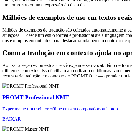
um termo raro ou uma expressão do dia a dia.
Milhões de exemplos de uso em textos reai
Milhões de exemplos de tradução são coletados automaticamente a parti
situações — desde um estilo formal e profissional até a linguagem co
dos exemplos encontrados para destacar rapidamente o contexto de qu
Como a tradução em contexto ajuda no ap
Ao usar a seção «Contextos», você expande seu vocabulário de forma e
diferentes contextos. Isso facilita o aprendizado de idiomas: você m
recursos de tradução em contexto do PROMT.One — aprender um idiom
PROMT Professional NMT
Experimente um tradutor offline em seu computador ou laptop
BAIXAR