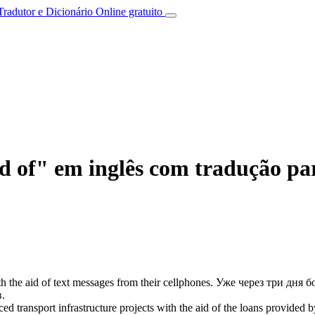
Tradutor e Dicionário Online gratuito
d of" em inglês com tradução pa
h the aid of
text messages from their cellphones.
Уже через три дня 
.
d transport infrastructure projects
with the aid of
the loans provided 