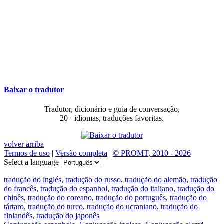
Baixar o tradutor
Tradutor, dicionário e guia de conversação,
20+ idiomas, traduções favoritas.
volver arriba
Termos de uso
|
Versão completa
|
© PROMT, 2010 - 2026
Select a language
tradução do inglés
,
tradução do russo
,
tradução do alemão
,
tradução
do francês
,
tradução do espanhol
,
tradução do italiano
,
tradução do
chinês
,
tradução do coreano
,
tradução do português
,
tradução do
tártaro
,
tradução do turco
,
tradução do ucraniano
,
tradução do
finlandês
,
tradução do japonês