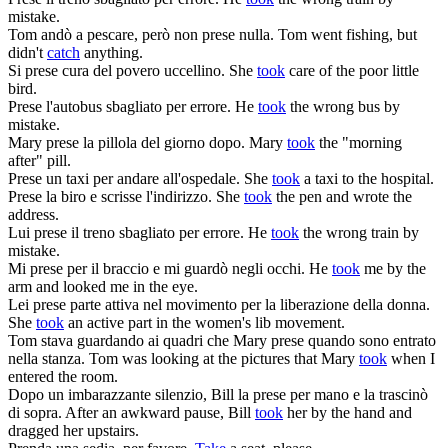
mistake.
Tom andò a pescare, però non
prese
nulla.
Tom went fishing, but
didn't
catch
anything.
Si
prese
cura del povero uccellino.
She
took
care of the poor little
bird.
Prese
l'autobus sbagliato per errore.
He
took
the wrong bus by
mistake.
Mary
prese
la pillola del giorno dopo.
Mary
took
the "morning
after" pill.
Prese
un taxi per andare all'ospedale.
She
took
a taxi to the hospital.
Prese
la biro e scrisse l'indirizzo.
She
took
the pen and wrote the
address.
Lui
prese
il treno sbagliato per errore.
He
took
the wrong train by
mistake.
Mi
prese
per il braccio e mi guardò negli occhi.
He
took
me by the
arm and looked me in the eye.
Lei
prese
parte attiva nel movimento per la liberazione della donna.
She
took
an active part in the women's lib movement.
Tom stava guardando ai quadri che Mary
prese
quando sono entrato
nella stanza.
Tom was looking at the pictures that Mary
took
when I
entered the room.
Dopo un imbarazzante silenzio, Bill la
prese
per mano e la trascinò
di sopra.
After an awkward pause, Bill
took
her by the hand and
dragged her upstairs.