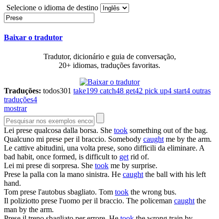
Selecione o idioma de destino
Baixar o tradutor
Tradutor, dicionário e guia de conversação,
20+ idiomas, traduções favoritas.
Traduções:
todos
301
take
199
catch
48
get
42
pick up
4
start
4
outras
traduções
4
mostrar
Lei
prese
qualcosa dalla borsa.
She
took
something out of the bag.
Qualcuno mi
prese
per il braccio.
Somebody
caught
me by the arm.
Le cattive abitudini, una volta
prese
, sono difficili da eliminare.
A
bad habit, once formed, is difficult to
get
rid of.
Lei mi
prese
di sorpresa.
She
took
me by surprise.
Prese
la palla con la mano sinistra.
He
caught
the ball with his left
hand.
Tom
prese
l'autobus sbagliato.
Tom
took
the wrong bus.
Il poliziotto
prese
l'uomo per il braccio.
The policeman
caught
the
man by the arm.
Prese
il treno sbagliato per errore.
He
took
the wrong train by