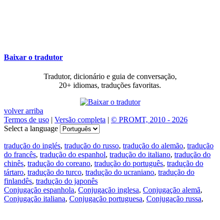
Baixar o tradutor
Tradutor, dicionário e guia de conversação,
20+ idiomas, traduções favoritas.
volver arriba
Termos de uso
|
Versão completa
|
© PROMT, 2010 - 2026
Select a language
tradução do inglés
,
tradução do russo
,
tradução do alemão
,
tradução
do francês
,
tradução do espanhol
,
tradução do italiano
,
tradução do
chinês
,
tradução do coreano
,
tradução do português
,
tradução do
tártaro
,
tradução do turco
,
tradução do ucraniano
,
tradução do
finlandês
,
tradução do japonês
Conjugação espanhola
,
Conjugação inglesa
,
Conjugação alemã
,
Conjugação italiana
,
Conjugação portuguesa
,
Conjugação russa
,
Conjugação francesa
.