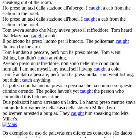
sneaking out of the room.
Ho
preso
un taxi dalla stazione all'albergo.
I
caught
a cab from the
station to the hotel.
Ho
preso
un taxi dalla stazione all'hotel.
I
caught
a cab from the
station to the hotel.
Tom aveva sentito che Mary aveva
preso
il raffreddore.
Tom heard
that Mary had
caught
a cold.
Il poliziotto ha
preso
l'uomo per il braccio.
The policeman
caught
the man by the arm.
Tom è andato a pescare, però non ha
preso
niente.
Tom went
fishing, but didn't
catch
anything.
Avendo
preso
un raffreddore, non sono nelle mie condizioni
normali.
I am not myself, my usual self having
caught
a cold.
Tom è andato a pescare, però non ha
preso
nulla.
Tom went fishing,
but didn't
catch
anything.
La polizia non ha ancora
preso
la persona che ha commesso questo
crimine orrendo.
The police haven't yet
caught
the person who
committed this hideous crime.
Due poliziotti hanno arrestato un ladro. Lo hanno
preso
mentre stava
entrando furtivamente nella casa della signora Miller.
Two
policemen arrested a burglar. They
caught
him sneaking into Mrs.
Miller's.
Os exemplos de uso de palavras em diferentes contextos são dados