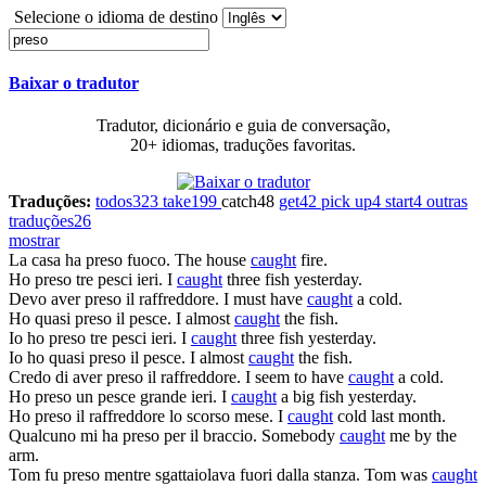
Selecione o idioma de destino
Baixar o tradutor
Tradutor, dicionário e guia de conversação,
20+ idiomas, traduções favoritas.
Traduções:
todos
323
take
199
catch
48
get
42
pick up
4
start
4
outras
traduções
26
mostrar
La casa ha
preso
fuoco.
The house
caught
fire.
Ho
preso
tre pesci ieri.
I
caught
three fish yesterday.
Devo aver
preso
il raffreddore.
I must have
caught
a cold.
Ho quasi
preso
il pesce.
I almost
caught
the fish.
Io ho
preso
tre pesci ieri.
I
caught
three fish yesterday.
Io ho quasi
preso
il pesce.
I almost
caught
the fish.
Credo di aver
preso
il raffreddore.
I seem to have
caught
a cold.
Ho
preso
un pesce grande ieri.
I
caught
a big fish yesterday.
Ho
preso
il raffreddore lo scorso mese.
I
caught
cold last month.
Qualcuno mi ha
preso
per il braccio.
Somebody
caught
me by the
arm.
Tom fu
preso
mentre sgattaiolava fuori dalla stanza.
Tom was
caught