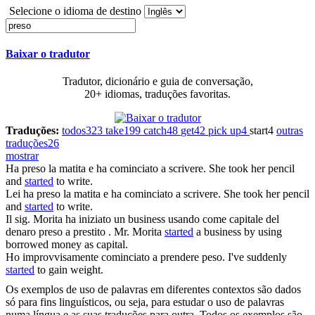
Selecione o idioma de destino
Baixar o tradutor
Tradutor, dicionário e guia de conversação,
20+ idiomas, traduções favoritas.
Traduções:
todos
323
take
199
catch
48
get
42
pick up
4
start
4
outras
traduções
26
mostrar
Ha
preso
la matita e ha cominciato a scrivere.
She took her pencil
and
started
to write.
Lei ha
preso
la matita e ha cominciato a scrivere.
She took her pencil
and
started
to write.
Il sig. Morita ha iniziato un business usando come capitale del
denaro
preso
a prestito .
Mr. Morita
started
a business by using
borrowed money as capital.
Ho improvvisamente cominciato a
prendere
peso.
I've suddenly
started
to gain weight.
Os exemplos de uso de palavras em diferentes contextos são dados
só para fins linguísticos, ou seja, para estudar o uso de palavras
numa língua e as suas traduções para outra. Todos os exemplos são