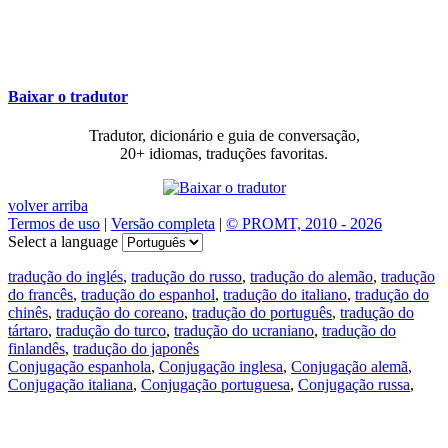
Baixar o tradutor
Tradutor, dicionário e guia de conversação,
20+ idiomas, traduções favoritas.
volver arriba
Termos de uso
|
Versão completa
|
© PROMT, 2010 - 2026
Select a language
tradução do inglés
,
tradução do russo
,
tradução do alemão
,
tradução
do francês
,
tradução do espanhol
,
tradução do italiano
,
tradução do
chinês
,
tradução do coreano
,
tradução do português
,
tradução do
tártaro
,
tradução do turco
,
tradução do ucraniano
,
tradução do
finlandês
,
tradução do japonês
Conjugação espanhola
,
Conjugação inglesa
,
Conjugação alemã
,
Conjugação italiana
,
Conjugação portuguesa
,
Conjugação russa
,
Conjugação francesa
.
Recursos