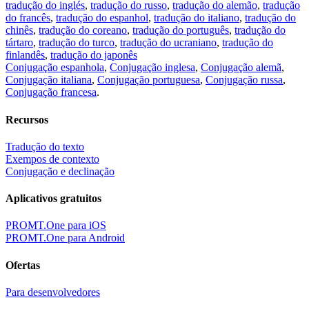
tradução do inglés
,
tradução do russo
,
tradução do alemão
,
tradução
do francês
,
tradução do espanhol
,
tradução do italiano
,
tradução do
chinês
,
tradução do coreano
,
tradução do português
,
tradução do
tártaro
,
tradução do turco
,
tradução do ucraniano
,
tradução do
finlandês
,
tradução do japonês
Conjugação espanhola
,
Conjugação inglesa
,
Conjugação alemã
,
Conjugação italiana
,
Conjugação portuguesa
,
Conjugação russa
,
Conjugação francesa
.
Recursos
Tradução do texto
Exempos de contexto
Conjugação e declinação
Aplicativos gratuitos
PROMT.One para iOS
PROMT.One para Android
Ofertas
Para desenvolvedores