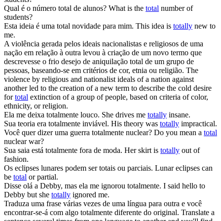
Qual é o número
total
de alunos?
What is the
total
number of
students?
Esta ideia é uma
total
novidade para mim.
This idea is
totally
new to
me.
A violência gerada pelos ideais nacionalistas e religiosos de uma
nação em relação à outra levou à criação de um novo termo que
descrevesse o frio desejo de aniquilação
total
de um grupo de
pessoas, baseando-se em critérios de cor, etnia ou religião.
The
violence by religious and nationalist ideals of a nation against
another led to the creation of a new term to describe the cold desire
for
total
extinction of a group of people, based on criteria of color,
ethnicity, or religion.
Ela me deixa
totalmente
louco.
She drives me
totally
insane.
Sua teoria era
totalmente
inviável.
His theory was
totally
impractical.
Você quer dizer uma guerra
totalmente
nuclear?
Do you mean a
total
nuclear war?
Sua saia está
totalmente
fora de moda.
Her skirt is
totally
out of
fashion.
Os eclipses lunares podem ser
totais
ou parciais.
Lunar eclipses can
be
total
or partial.
Disse olá a Debby, mas ela me ignorou
totalmente
.
I said hello to
Debby but she
totally
ignored me.
Traduza uma frase várias vezes de uma língua para outra e você
encontrar-se-á com algo
totalmente
diferente do original.
Translate a