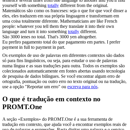
sentence several times from one language to another and you'll find
yourself with something
totally
different from the original.
Matemáticos são como os franceses: seja o que for que você disser a
eles, eles traduzem em sua própria linguagem e transformam em
uma coisa
totalmente
diferente.
Mathematicians are like French
people: whatever you tell them they translate it into their own
language and turn it into something
totally
different.
São 3000 ienes no
total
.
That's 3000 yen altogether.
Eu prefiro pagamento
total
do que pagamento em partes.
I prefer
payment in full to payment in part.
Os exemplos de uso de palavras em diferentes contextos são dados
só para fins linguísticos, ou seja, para estudar o uso de palavras
numa língua e as suas traduções para outra. Todos os exemplos são
colecionados automaticamente em fontes abertas usando tecnologia
de pesquisa de dados bilíngues. Se você encontrar algum erro de
ortografia, pontuação ou outro erro no texto original ou na tradução,
use a opção "Reportar um erro" ou
escreva para nós
.
O que é tradução em contexto no
PROMT.One
A seção «Exemplos» do PROMT.One é a sua ferramenta de
tradução em contexto, que ajuda você a encontrar exemplos reais de
uso de palavras e expressões. Basta digitar uma palavra e o serviço