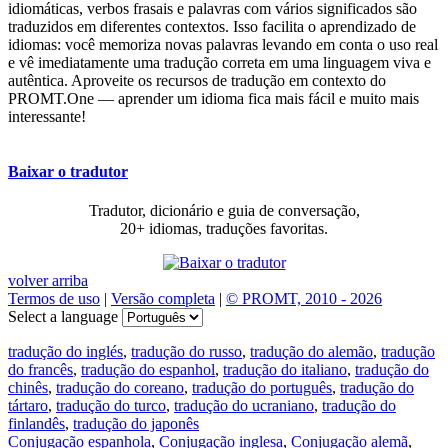
idiomáticas, verbos frasais e palavras com vários significados são
traduzidos em diferentes contextos. Isso facilita o aprendizado de
idiomas: você memoriza novas palavras levando em conta o uso real
e vê imediatamente uma tradução correta em uma linguagem viva e
autêntica. Aproveite os recursos de tradução em contexto do
PROMT.One — aprender um idioma fica mais fácil e muito mais
interessante!
Baixar o tradutor
Tradutor, dicionário e guia de conversação,
20+ idiomas, traduções favoritas.
volver arriba
Termos de uso
|
Versão completa
|
© PROMT, 2010 - 2026
Select a language
tradução do inglés
,
tradução do russo
,
tradução do alemão
,
tradução
do francês
,
tradução do espanhol
,
tradução do italiano
,
tradução do
chinês
,
tradução do coreano
,
tradução do português
,
tradução do
tártaro
,
tradução do turco
,
tradução do ucraniano
,
tradução do
finlandês
,
tradução do japonês
Conjugação espanhola
,
Conjugação inglesa
,
Conjugação alemã
,