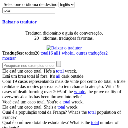
Selecione o idioma de destino
Baixar o tradutor
Tradutor, dicionário e guia de conversação,
20+ idiomas, traduções favoritas.
Traduções:
todos
20
total
16
all
1
whole
1
outras traduções
2
mostrar
Ele está um caco
total
.
He's a
total
wreck.
Está um breu
total
lá fora.
It's
all
dark outside.
Com 19 casos representando mais de vinte por cento do
total
, a triste
realidade das mortes por exaustão tem chamado atenção.
With 19
cases of death forming over 20% of the
whole
, the grave reality of
overwork-deaths has been thrown into relief.
Você está um caco
total
.
You're a
total
wreck.
Ela está um caco
total
.
She's a
total
wreck.
Qual é a população
total
da França?
What's the
total
population of
France?
Qual é o número
total
de estudantes?
What is the
total
number of
students?