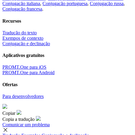
Conjugação italiana
,
Conjugação portuguesa
,
Conjugação russa
,
Conjugação francesa
.
Recursos
Tradução do texto
Exempos de contexto
Conjugação e declinação
Aplicativos gratuitos
PROMT.One para iOS
PROMT.One para Android
Ofertas
Para desenvolvedores
Copiar
Copia a tradução
Comunicar um problema