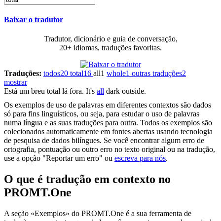
Baixar o tradutor
Tradutor, dicionário e guia de conversação,
20+ idiomas, traduções favoritas.
Traduções:
todos
20
total
16
all
1
whole
1
outras traduções
2
mostrar
Está um breu
total
lá fora.
It's
all
dark outside.
Os exemplos de uso de palavras em diferentes contextos são dados
só para fins linguísticos, ou seja, para estudar o uso de palavras
numa língua e as suas traduções para outra. Todos os exemplos são
colecionados automaticamente em fontes abertas usando tecnologia
de pesquisa de dados bilíngues. Se você encontrar algum erro de
ortografia, pontuação ou outro erro no texto original ou na tradução,
use a opção "Reportar um erro" ou
escreva para nós
.
O que é tradução em contexto no
PROMT.One
A seção «Exemplos» do PROMT.One é a sua ferramenta de