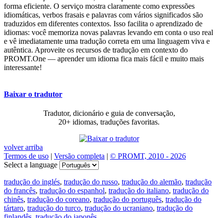
forma eficiente. O serviço mostra claramente como expressões
idiomáticas, verbos frasais e palavras com vários significados são
traduzidos em diferentes contextos. Isso facilita o aprendizado de
idiomas: você memoriza novas palavras levando em conta o uso real
e vê imediatamente uma tradução correta em uma linguagem viva e
autêntica. Aproveite os recursos de tradução em contexto do
PROMT.One — aprender um idioma fica mais fácil e muito mais
interessante!
Baixar o tradutor
Tradutor, dicionário e guia de conversação,
20+ idiomas, traduções favoritas.
volver arriba
Termos de uso
|
Versão completa
|
© PROMT, 2010 - 2026
Select a language
tradução do inglés
,
tradução do russo
,
tradução do alemão
,
tradução
do francês
,
tradução do espanhol
,
tradução do italiano
,
tradução do
chinês
,
tradução do coreano
,
tradução do português
,
tradução do
tártaro
,
tradução do turco
,
tradução do ucraniano
,
tradução do
finlandês
,
tradução do japonês