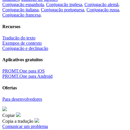
Conjugação espanhola
,
Conjugação inglesa
,
Conjugação alemã
,
Conjugação italiana
,
Conjugação portuguesa
,
Conjugação russa
,
Conjugação francesa
.
Recursos
Tradução do texto
Exempos de contexto
Conjugação e declinação
Aplicativos gratuitos
PROMT.One para iOS
PROMT.One para Android
Ofertas
Para desenvolvedores
Copiar
Copia a tradução
Comunicar um problema