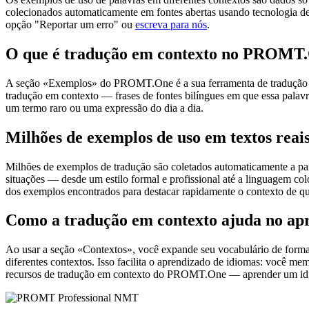
colecionados automaticamente em fontes abertas usando tecnologia de 
opção "Reportar um erro" ou
escreva para nós
.
O que é tradução em contexto no PROMT
A seção «Exemplos» do PROMT.One é a sua ferramenta de tradução em c
tradução em contexto — frases de fontes bilíngues em que essa palavra
um termo raro ou uma expressão do dia a dia.
Milhões de exemplos de uso em textos reai
Milhões de exemplos de tradução são coletados automaticamente a parti
situações — desde um estilo formal e profissional até a linguagem co
dos exemplos encontrados para destacar rapidamente o contexto de qu
Como a tradução em contexto ajuda no ap
Ao usar a seção «Contextos», você expande seu vocabulário de forma e
diferentes contextos. Isso facilita o aprendizado de idiomas: você m
recursos de tradução em contexto do PROMT.One — aprender um idiom