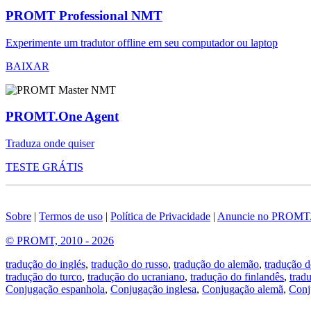
PROMT Professional NMT
Experimente um tradutor offline em seu computador ou laptop
BAIXAR
PROMT.One Agent
Traduza onde quiser
TESTE GRÁTIS
Sobre
|
Termos de uso
|
Política de Privacidade
|
Anuncie no PROMT
© PROMT, 2010 - 2026
tradução do inglés
,
tradução do russo
,
tradução do alemão
,
tradução d
tradução do turco
,
tradução do ucraniano
,
tradução do finlandês
,
trad
Conjugação espanhola
,
Conjugação inglesa
,
Conjugação alemã
,
Conj