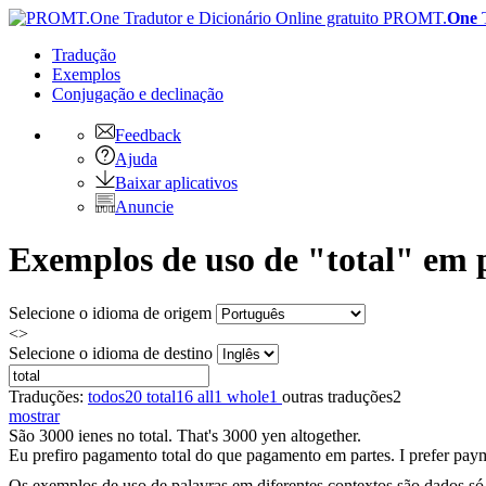
PROMT.
One
Tradução
Exemplos
Conjugação
e declinação
Feedback
Ajuda
Baixar aplicativos
Anuncie
Exemplos de uso de "total" em 
Selecione o idioma de origem
<>
Selecione o idioma de destino
Traduções:
todos
20
total
16
all
1
whole
1
outras traduções
2
mostrar
São 3000 ienes no
total
.
That's 3000 yen altogether.
Eu prefiro pagamento
total
do que pagamento em partes.
I prefer paym
Os exemplos de uso de palavras em diferentes contextos são dados só p