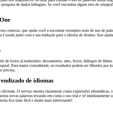
pesquisa de dados bilíngues. Se você encontrar algum erro de ortografia
.One
ontexto, que ajuda você a encontrar exemplos reais de uso de palavra
 é usada junto com a sua tradução para o idioma de destino. Isso ajuda
s
r de textos já traduzidos: documentos, sites, livros, diálogos de film
loquial. Para maior comodidade, os resultados podem ser filtrados por 
e precisa.
rendizado de idiomas
ficiente. O serviço mostra claramente como expressões idiomáticas, ve
emoriza novas palavras levando em conta o uso real e vê imediatamente 
a fica mais fácil e muito mais interessante!