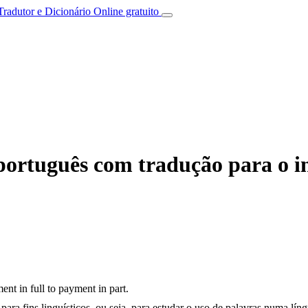
Tradutor e Dicionário Online gratuito
português com tradução para o i
ent in full to payment in part.
ara fins linguísticos, ou seja, para estudar o uso de palavras numa lín