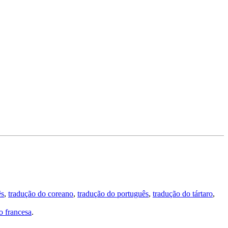
ês
,
tradução do coreano
,
tradução do português
,
tradução do tártaro
,
 francesa
.