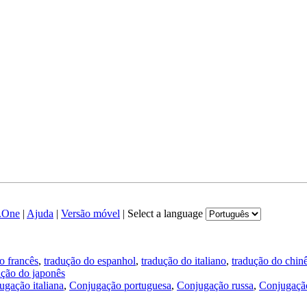
.One
|
Ajuda
|
Versão móvel
|
Select a language
o francês
,
tradução do espanhol
,
tradução do italiano
,
tradução do chin
ução do japonês
ugação italiana
,
Conjugação portuguesa
,
Conjugação russa
,
Conjugação