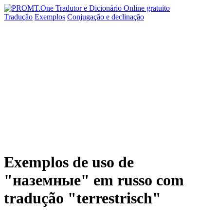
Tradução
Exemplos
Conjugação
e declinação
Exemplos de uso de
"наземные" em russo com
tradução "terrestrisch"