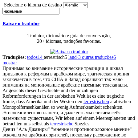
Selecione o idioma de destino
Baixar o tradutor
Tradutor, dicionário e guia de conversação,
20+ idiomas, traduções favoritas.
Traduções:
todos
14
terrestrisch
5
land-
3
outras traduções
6
mostrar
Принимая во внимание исторические традиции и шквал
призывов к реформам в арабском мире, трагическая ирония
заключается в том, что США и Запад обращают так мало
внимания на монопольные арабские
наземные
телеканалы.
Angesichts dieser Geschichte und der unzähligen
Reformforderungen in der arabischen Welt ist es eine tragische
Ironie, dass Amerika und der Westen den
terrestrischen
arabischen
Monopolfernsehkanälen so wenig Aufmerksamkeit schenkten.
Это океаническая планета, и даже есть мы считаем себя
наземными
существами,
Wir leben auf einem Meeresplaneten und
betrachten uns selbst als
terrestrische
Spezies.
Девиз "Аль-Джазиры" "мнение и противоположное мнение"
всколыхнул арабских зрителей, поскольку расхождение во