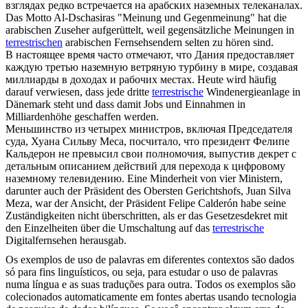
взглядах редко встречается на арабских
наземных
телеканалах.
Das Motto Al-Dschasiras "Meinung und Gegenmeinung" hat die
arabischen Zuseher aufgerüttelt, weil gegensätzliche Meinungen in
terrestrischen
arabischen Fernsehsendern selten zu hören sind.
В настоящее время часто отмечают, что Дания предоставляет
каждую третью
наземную
ветряную турбину в мире, создавая
миллиарды в доходах и рабочих местах.
Heute wird häufig
darauf verwiesen, dass jede dritte
terrestrische
Windenergieanlage in
Dänemark steht und dass damit Jobs und Einnahmen in
Milliardenhöhe geschaffen werden.
Меньшинство из четырех министров, включая Председателя
суда, Хуана Сильву Меса, посчитало, что президент Фелипе
Кальдерон не превысил свои полномочия, выпустив декрет с
детальным описанием действий для перехода к цифровому
наземному
телевидению.
Eine Minderheit von vier Ministern,
darunter auch der Präsident des Obersten Gerichtshofs, Juan Silva
Meza, war der Ansicht, der Präsident Felipe Calderón habe seine
Zuständigkeiten nicht überschritten, als er das Gesetzesdekret mit
den Einzelheiten über die Umschaltung auf das
terrestrische
Digitalfernsehen herausgab.
Os exemplos de uso de palavras em diferentes contextos são dados
só para fins linguísticos, ou seja, para estudar o uso de palavras
numa língua e as suas traduções para outra. Todos os exemplos são
colecionados automaticamente em fontes abertas usando tecnologia