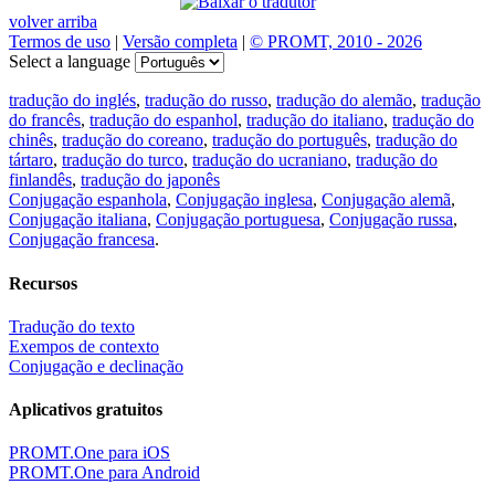
volver arriba
Termos de uso
|
Versão completa
|
© PROMT, 2010 - 2026
Select a language
tradução do inglés
,
tradução do russo
,
tradução do alemão
,
tradução
do francês
,
tradução do espanhol
,
tradução do italiano
,
tradução do
chinês
,
tradução do coreano
,
tradução do português
,
tradução do
tártaro
,
tradução do turco
,
tradução do ucraniano
,
tradução do
finlandês
,
tradução do japonês
Conjugação espanhola
,
Conjugação inglesa
,
Conjugação alemã
,
Conjugação italiana
,
Conjugação portuguesa
,
Conjugação russa
,
Conjugação francesa
.
Recursos
Tradução do texto
Exempos de contexto
Conjugação e declinação
Aplicativos gratuitos
PROMT.One para iOS
PROMT.One para Android