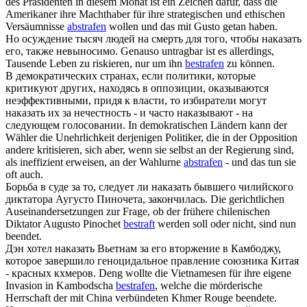
des Präsidenten in diesem Monat ist ein Zeichen dafür, dass die
Amerikaner ihre Machthaber für ihre strategischen und ethischen
Versäumnisse
abstrafen
wollen und das mit Gusto getan haben.
Но осуждение тысяч людей на смерть для того, чтобы
наказать
его, также невыносимо.
Genauso untragbar ist es allerdings,
Tausende Leben zu riskieren, nur um ihn
bestrafen
zu können.
В демократических странах, если политики, которые
критикуют других, находясь в оппозиции, оказываются
неэффективными, придя к власти, то избиратели могут
наказать
их за нечестность - и часто наказывают - на
следующем голосовании.
In demokratischen Ländern kann der
Wähler die Unehrlichkeit derjenigen Politiker, die in der Opposition
andere kritisieren, sich aber, wenn sie selbst an der Regierung sind,
als ineffizient erweisen, an der Wahlurne
abstrafen
- und das tun sie
oft auch.
Борьба в суде за то, следует ли
наказать
бывшего чилийского
диктатора Аугусто Пиночета, закончилась.
Die gerichtlichen
Auseinandersetzungen zur Frage, ob der frühere chilenischen
Diktator Augusto Pinochet
bestraft
werden soll oder nicht, sind nun
beendet.
Дэн хотел
наказать
Вьетнам за его вторжение в Камбоджу,
которое завершило геноцидальное правление союзника Китая
- красных кхмеров.
Deng wollte die Vietnamesen für ihre eigene
Invasion in Kambodscha
bestrafen
, welche die mörderische
Herrschaft der mit China verbündeten Khmer Rouge beendete.