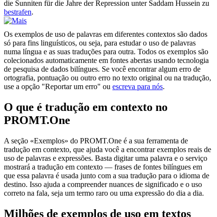
die Sunniten für die Jahre der Repression unter Saddam Hussein zu
bestrafen
.
Os exemplos de uso de palavras em diferentes contextos são dados
só para fins linguísticos, ou seja, para estudar o uso de palavras
numa língua e as suas traduções para outra. Todos os exemplos são
colecionados automaticamente em fontes abertas usando tecnologia
de pesquisa de dados bilíngues. Se você encontrar algum erro de
ortografia, pontuação ou outro erro no texto original ou na tradução,
use a opção "Reportar um erro" ou
escreva para nós
.
O que é tradução em contexto no
PROMT.One
A seção «Exemplos» do PROMT.One é a sua ferramenta de
tradução em contexto, que ajuda você a encontrar exemplos reais de
uso de palavras e expressões. Basta digitar uma palavra e o serviço
mostrará a tradução em contexto — frases de fontes bilíngues em
que essa palavra é usada junto com a sua tradução para o idioma de
destino. Isso ajuda a compreender nuances de significado e o uso
correto na fala, seja um termo raro ou uma expressão do dia a dia.
Milhões de exemplos de uso em textos