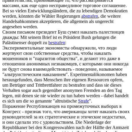
правительства, принимающие то, что рассматривается
массами, как еще одно несправедливое торговое соглашение.
Bei so vielen Entwicklungsländern, die zu lebendigen Demokratien
werden, könnten die Wähler Regierungen
abstrafen
, die weitere
Handelsabkommen akzeptieren, die allgemein als ungerecht
angesehen werden.
Своим письмом президент Буш сумел
наказать
палестинцев
дважды:
Mit seinem Brief ist es Präsident Bush gelungen die
Palästinenser doppelt zu
bestrafen
:
Экспериментальные экономисты обнаружили, что люди
жертвуют свои собственные средства, чтобы
наказать
мошенников и "паразитов общества", и делают это даже в
отношении анонимных незнакомцев, с которыми они никогда
не будут снова взаимодействовать - поведение, называемое
"альтруистическим наказанием".
Experimentalökonomen haben
herausgefunden, dass Menschen ihre eigenen Ressourcen opfern,
um Betrüger und Trittbrettfahrer zu bestrafen und dass sie dieses
Verhalten sogar auch gegenüber anonymen Fremden an den Tag
legen, mit denen sie nie wieder zu tun haben werden - dabei handelt
es sich um die so genannte "altruistische
Strafe
".
Поражение Республиканцев на промежуточных выборах в
Конгресс - признак того, что американцы хотят
наказать
своих
руководителей за их стратегические и этические недостатки,
и они сделали это с удовольствием.
Die Niederlage der
Republikaner bei den Kongresswahlen nach der Hälfte der Amtszeit