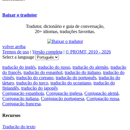
Baixar o tradutor
Tradutor, dicionário e guia de conversação,
20+ idiomas, traduções favoritas.
volver arriba
Termos de uso
|
Versão completa
|
© PROMT, 2010 - 2026
Select a language
tradução do inglés
,
tradução do russo
,
tradução do alemão
,
tradução
do francês
,
tradução do espanhol
,
tradução do italiano
,
tradução do
chinês
,
tradução do coreano
,
tradução do português
,
tradução do
tártaro
,
tradução do turco
,
tradução do ucraniano
,
tradução do
finlandês
,
tradução do japonês
Conjugação espanhola
,
Conjugação inglesa
,
Conjugação alemã
,
Conjugação italiana
,
Conjugação portuguesa
,
Conjugação russa
,
Conjugação francesa
.
Recursos
Tradução do texto