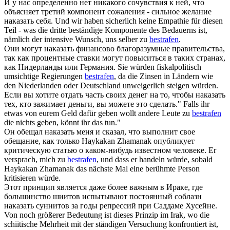
И у нас определенно нет никакого сочувствия к ней, что
объясняет третий компонент сожаления - сильное желание
наказать
себя.
Und wir haben sicherlich keine Empathie für diesen
Teil - was die dritte beständige Komponente des Bedauerns ist,
nämlich der intensive Wunsch, uns selber zu
bestrafen
.
Они могут
наказать
финансово благоразумные правительства,
так как процентные ставки могут повыситься в таких странах,
как Нидерланды или Германия.
Sie würden fiskalpolitisch
umsichtige Regierungen
bestrafen
, da die Zinsen in Ländern wie
den Niederlanden oder Deutschland unweigerlich steigen würden.
Если вы хотите отдать часть своих денег на то, чтобы
наказать
тех, кто зажимает деньги, вы можете это сделать."
Falls ihr
etwas von eurem Geld dafür geben wollt andere Leute zu
bestrafen
die nichts geben, könnt ihr das tun."
Он обещал
наказать
меня и сказал, что выполнит свое
обещание, как только Haykakan Zhamanak опубликует
критическую статью о каком-нибудь известном человеке.
Er
versprach, mich zu
bestrafen
, und dass er handeln würde, sobald
Haykakan Zhamanak das nächste Mal eine berühmte Person
kritisieren würde.
Этот принцип является даже более важным в Ираке, где
большинство шиитов испытывают постоянный соблазн
наказать
суннитов за годы репрессий при Саддаме Хусейне.
Von noch größerer Bedeutung ist dieses Prinzip im Irak, wo die
schiitische Mehrheit mit der ständigen Versuchung konfrontiert ist,