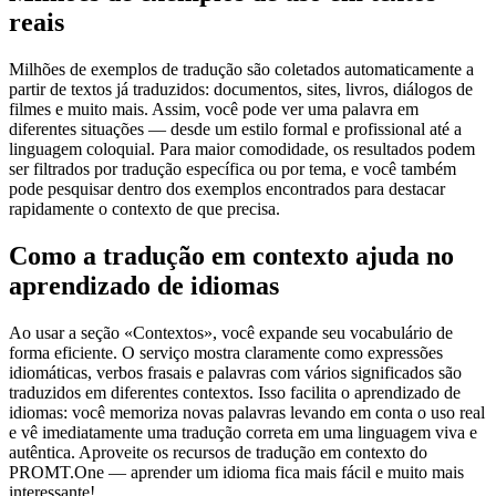
reais
Milhões de exemplos de tradução são coletados automaticamente a
partir de textos já traduzidos: documentos, sites, livros, diálogos de
filmes e muito mais. Assim, você pode ver uma palavra em
diferentes situações — desde um estilo formal e profissional até a
linguagem coloquial. Para maior comodidade, os resultados podem
ser filtrados por tradução específica ou por tema, e você também
pode pesquisar dentro dos exemplos encontrados para destacar
rapidamente o contexto de que precisa.
Como a tradução em contexto ajuda no
aprendizado de idiomas
Ao usar a seção «Contextos», você expande seu vocabulário de
forma eficiente. O serviço mostra claramente como expressões
idiomáticas, verbos frasais e palavras com vários significados são
traduzidos em diferentes contextos. Isso facilita o aprendizado de
idiomas: você memoriza novas palavras levando em conta o uso real
e vê imediatamente uma tradução correta em uma linguagem viva e
autêntica. Aproveite os recursos de tradução em contexto do
PROMT.One — aprender um idioma fica mais fácil e muito mais
interessante!