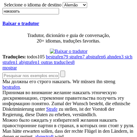
Selecione o idioma de destino
Baixar o tradutor
Tradutor, dicionário e guia de conversação,
20+ idiomas, traduções favoritas.
Traduções:
todos
105
bestrafen
79
strafen
7
abstrafen
6
ahnden
3
sich
strafen
1
ab|strafen
1
outras traduções
8
mostrar
Мы должны его строго
наказать
.
Wir müssen ihn streng
bestrafen
.
Принимая во внимание желание
наказать
этническую
дискриминацию, стремление правительства получить эту
информацию понятно.
Zumal der Wunsch besteht, die ethnische
Diskriminierung unter
Strafe
zu stellen, ist der Vorstoß der
Regierung, diese Daten zu erheben, verständlich.
Можно было ожидать у избирателей желания
наказать
правосторонние партии в странах, в которых они стоят у руля.
Man hätte erwarten sollen, dass der rechte Flügel in den Ländern, in
denen er regiert,
abgestraft
wird.