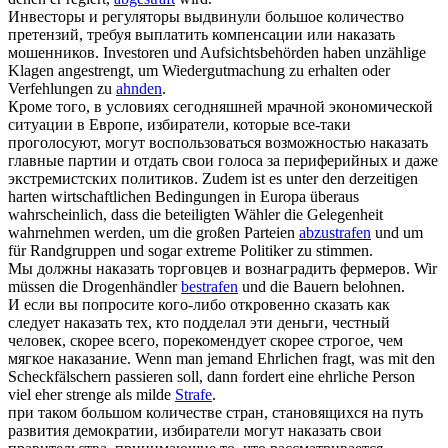
Инвесторы и регуляторы выдвинули большое количество
претензий, требуя выплатить компенсации или
наказать
мошенников.
Investoren und Aufsichtsbehörden haben unzählige
Klagen angestrengt, um Wiedergutmachung zu erhalten oder
Verfehlungen zu
ahnden
.
Кроме того, в условиях сегодняшней мрачной экономической
ситуации в Европе, избиратели, которые все-таки
проголосуют, могут воспользоваться возможностью
наказать
главные партии и отдать свои голоса за периферийных и даже
экстремистских политиков.
Zudem ist es unter den derzeitigen
harten wirtschaftlichen Bedingungen in Europa überaus
wahrscheinlich, dass die beteiligten Wähler die Gelegenheit
wahrnehmen werden, um die großen Parteien
abzustrafen
und um
für Randgruppen und sogar extreme Politiker zu stimmen.
Мы должны
наказать
торговцев и вознаградить фермеров.
Wir
müssen die Drogenhändler
bestrafen
und die Bauern belohnen.
И если вы попросите кого-либо откровенно сказать как
следует
наказать
тех, кто подделал эти деньги, честный
человек, скорее всего, порекомендует скорее строгое, чем
мягкое наказание.
Wenn man jemand Ehrlichen fragt, was mit den
Scheckfälschern passieren soll, dann fordert eine ehrliche Person
viel eher strenge als milde
Strafe
.
при таком большом количестве стран, становящихся на путь
развития демократии, избиратели могут
наказать
свои