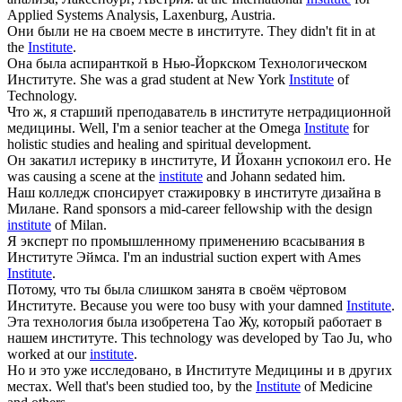
Applied Systems Analysis, Laxenburg, Austria.
Они были не на своем месте в
институте
.
They didn't fit in at
the
Institute
.
Она была аспиранткой в Нью-Йоркском Технологическом
Институте
.
She was a grad student at New York
Institute
of
Technology.
Что ж, я старший преподаватель в
институте
нетрадиционной
медицины.
Well, I'm a senior teacher at the Omega
Institute
for
holistic studies and healing and spiritual development.
Он закатил истерику в
институте
, И Йоханн успокоил его.
He
was causing a scene at the
institute
and Johann sedated him.
Наш колледж спонсирует стажировку в
институте
дизайна в
Милане.
Rand sponsors a mid-career fellowship with the design
institute
of Milan.
Я эксперт по промышленному применению всасывания в
Институте
Эймса.
I'm an industrial suction expert with Ames
Institute
.
Потому, что ты была слишком занята в своём чёртовом
Институте
.
Because you were too busy with your damned
Institute
.
Эта технология была изобретена Тао Жу, который работает в
нашем
институте
.
This technology was developed by Tao Ju, who
worked at our
institute
.
Но и это уже исследовано, в
Институте
Медицины и в других
местах.
Well that's been studied too, by the
Institute
of Medicine