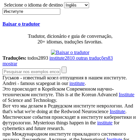
Selecione o idioma de destino
Baixar o tradutor
Tradutor, dicionário e guia de conversação,
20+ idiomas, traduções favoritas.
Traduções:
todos
2893
institute
2810
outras traduções
83
mostrar
Гуськов - известный козел отпущения в нашем
институте
.
Andrei - famous scapegoat in our
institute
.
Это происходит в Корейском Современном научно-
техническом
институте
.
This is at the Korean Advanced
Institute
of Science and Technology.
Вот что мы делаем в Редвудском
институте
неврологии.
And
that's what we're doing at the Redwood Neuroscience
Institute
.
Мистические события происходят в
институте
кибернетики и
футурологии.
Mysterious things happen in the
institute
for
cybernetics and future research.
при Международном
институте
прикладного системного
анализа, Лаксенбург, Австрия.
at the International
Institute
for