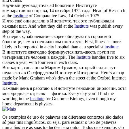
and others.
Научный руководитель ad honorem в
Институте
компаративного права, 14 октября 1975 года.
Head of Research
at the
Institute
of Comparative Law, 14 October 1975.
И что ещё они делали в
Институте
, так это публиковали
каждый шаг.
And what they did at the
Institute
was publish every
step of the way.
Во-первых, заболевание скорее обнаружат в городской
больнице, чем в специальном
институте
.
First, illness is more
likely to be reported in a city hospital than at a specialist
institute
.
В
институте
ежегодно формируется пять-шесть групп по
четырнадцать человек в каждой.
The
Institute
handles five to six
classes a year, with fourteen in each class.
Вот карта, сделанная Марком Грэмом, который сидит тут
недалеко - в Оксфордском
Институте
Интернета.
Here's a map
made by Mark Graham who's down the street at the Oxford Internet
Institute
.
Каждый день я работаю в
Институте
геномной биологии, хотя
моя «родная» отрасль — физика.
Every day you’ll find me
working in the
Institute
for Genomic Biology, even though my
home department is physics.
Os exemplos de uso de palavras em diferentes contextos são dados
só para fins linguísticos, ou seja, para estudar o uso de palavras
numa língua e as suas traduções para outra. Todos os exemplos são