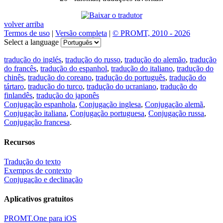
volver arriba
Termos de uso
|
Versão completa
|
© PROMT, 2010 - 2026
Select a language
tradução do inglés
,
tradução do russo
,
tradução do alemão
,
tradução
do francês
,
tradução do espanhol
,
tradução do italiano
,
tradução do
chinês
,
tradução do coreano
,
tradução do português
,
tradução do
tártaro
,
tradução do turco
,
tradução do ucraniano
,
tradução do
finlandês
,
tradução do japonês
Conjugação espanhola
,
Conjugação inglesa
,
Conjugação alemã
,
Conjugação italiana
,
Conjugação portuguesa
,
Conjugação russa
,
Conjugação francesa
.
Recursos
Tradução do texto
Exempos de contexto
Conjugação e declinação
Aplicativos gratuitos
PROMT.One para iOS