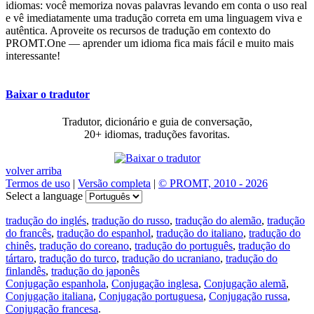
idiomas: você memoriza novas palavras levando em conta o uso real
e vê imediatamente uma tradução correta em uma linguagem viva e
autêntica. Aproveite os recursos de tradução em contexto do
PROMT.One — aprender um idioma fica mais fácil e muito mais
interessante!
Baixar o tradutor
Tradutor, dicionário e guia de conversação,
20+ idiomas, traduções favoritas.
volver arriba
Termos de uso
|
Versão completa
|
© PROMT, 2010 - 2026
Select a language
tradução do inglés
,
tradução do russo
,
tradução do alemão
,
tradução
do francês
,
tradução do espanhol
,
tradução do italiano
,
tradução do
chinês
,
tradução do coreano
,
tradução do português
,
tradução do
tártaro
,
tradução do turco
,
tradução do ucraniano
,
tradução do
finlandês
,
tradução do japonês
Conjugação espanhola
,
Conjugação inglesa
,
Conjugação alemã
,
Conjugação italiana
,
Conjugação portuguesa
,
Conjugação russa
,
Conjugação francesa
.