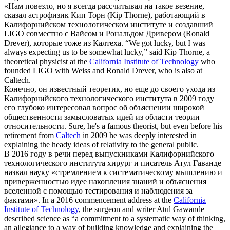
«Нам повезло, но я всегда рассчитывал на такое везение, —
сказал астрофизик Кип Торн (Kip Thorne), работающий в
Калифорнийском технологическом институте
и создавший
LIGO совместно с Вайсом и Рональдом Дривером (Ronald
Drever), которые тоже из Калтеха.
“We got lucky, but I was
always expecting us to be somewhat lucky,” said Kip Thorne, a
theoretical physicist at the
California Institute of Technology
who
founded LIGO with Weiss and Ronald Drever, who is also at
Caltech.
Конечно, он известный теоретик, но еще до своего ухода из
Калифорнийского технологического института
в 2009 году
его глубоко интересовал вопрос об объяснении широкой
общественности замысловатых идей из области теории
относительности.
Sure, he's a famous theorist, but even before his
retirement from
Caltech
in 2009 he was deeply interested in
explaining the heady ideas of relativity to the general public.
В 2016 году в речи перед выпускниками
Калифорнийского
технологического института
хирург и писатель Атул Гаванде
назвал науку «стремлением к систематическому мышлению и
приверженностью идее накопления знаний и объяснения
вселенной с помощью тестирования и наблюдения за
фактами».
In a 2016 commencement address at the
California
Institute of Technology
, the surgeon and writer Atul Gawande
described science as “a commitment to a systematic way of thinking,
an allegiance to a way of building knowledge and explaining the