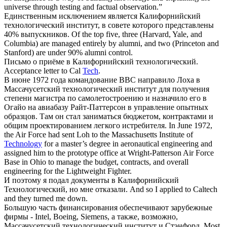
universe through testing and factual observation.”
Единственным исключением является
Калифорнийский
технологический институт
, в совете которого представлены
40% выпускников.
Of the top five, three (Harvard, Yale, and
Columbia) are managed entirely by alumni, and two (Princeton and
Stanford) are under 90% alumni control.
Письмо о приёме в
Калифорнийский технологический
.
Acceptance letter to Cal
Tech
.
В июне 1972 года командование ВВС направило Лоха в
Массачусетский
технологический институт
для получения
степени магистра по самолетостроению и назначило его в
Огайо на авиабазу Райт-Паттерсон в управление опытных
образцов. Там он стал заниматься бюджетом, контрактами и
общим проектированием легкого истребителя.
In June 1972,
the Air Force had sent Loh to the Massachusetts Institute of
Technology
for a master’s degree in aeronautical engineering and
assigned him to the prototype office at Wright-Patterson Air Force
Base in Ohio to manage the budget, contracts, and overall
engineering for the Lightweight Fighter.
И поэтому я подал документы в
Калифорнийский
Технологический
, но мне отказали.
And so I applied to Caltech
and they turned me down.
Большую часть финансирования обеспечивают зарубежные
фирмы - Intel, Boeing, Siemens, а также, возможно,
Массачусетский
технологический институт
и Стэнфорд.
Most