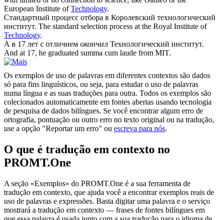
European Institute of
Technology
.
Стандартный процесс отбора в Королевский
технологический
институт
.
The standard selection process at the Royal Institute of
Technology
.
А в 17 лет с отличием окончил
Технологический институт
.
And at 17, he graduated summa cum laude from MIT.
Os exemplos de uso de palavras em diferentes contextos são dados
só para fins linguísticos, ou seja, para estudar o uso de palavras
numa língua e as suas traduções para outra. Todos os exemplos são
colecionados automaticamente em fontes abertas usando tecnologia
de pesquisa de dados bilíngues. Se você encontrar algum erro de
ortografia, pontuação ou outro erro no texto original ou na tradução,
use a opção "Reportar um erro" ou
escreva para nós
.
O que é tradução em contexto no
PROMT.One
A seção «Exemplos» do PROMT.One é a sua ferramenta de
tradução em contexto, que ajuda você a encontrar exemplos reais de
uso de palavras e expressões. Basta digitar uma palavra e o serviço
mostrará a tradução em contexto — frases de fontes bilíngues em
que essa palavra é usada junto com a sua tradução para o idioma de