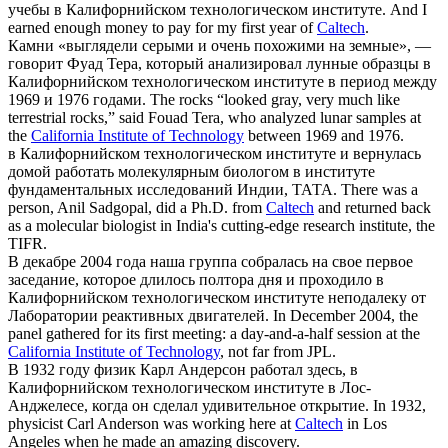
учебы в
Калифорнийском технологическом институте
.
And I
earned enough money to pay for my first year of
Caltech
.
Камни «выглядели серыми и очень похожими на земные», —
говорит Фуад Тера, который анализировал лунные образцы в
Калифорнийском технологическом институте
в период между
1969 и 1976 годами.
The rocks “looked gray, very much like
terrestrial rocks,” said Fouad Tera, who analyzed lunar samples at
the
California Institute of Technology
between 1969 and 1976.
в
Калифорнийском технологическом институте
и вернулась
домой работать молекулярным биологом в институте
фундаментальных исследований Индии, ТАТА.
There was a
person, Anil Sadgopal, did a Ph.D. from
Caltech
and returned back
as a molecular biologist in India's cutting-edge research institute, the
TIFR.
В декабре 2004 года наша группа собралась на свое первое
заседание, которое длилось полтора дня и проходило в
Калифорнийском технологическом институте
неподалеку от
Лаборатории реактивных двигателей.
In December 2004, the
panel gathered for its first meeting: a day-and-a-half session at the
California Institute of Technology
, not far from JPL.
В 1932 году физик Карл Андерсон работал здесь, в
Калифорнийском технологическом институте
в Лос-
Анджелесе, когда он сделал удивительное открытие.
In 1932,
physicist Carl Anderson was working here at
Caltech
in Los
Angeles when he made an amazing discovery.