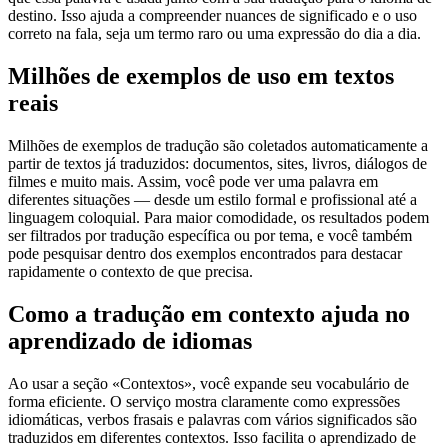
destino. Isso ajuda a compreender nuances de significado e o uso
correto na fala, seja um termo raro ou uma expressão do dia a dia.
Milhões de exemplos de uso em textos
reais
Milhões de exemplos de tradução são coletados automaticamente a
partir de textos já traduzidos: documentos, sites, livros, diálogos de
filmes e muito mais. Assim, você pode ver uma palavra em
diferentes situações — desde um estilo formal e profissional até a
linguagem coloquial. Para maior comodidade, os resultados podem
ser filtrados por tradução específica ou por tema, e você também
pode pesquisar dentro dos exemplos encontrados para destacar
rapidamente o contexto de que precisa.
Como a tradução em contexto ajuda no
aprendizado de idiomas
Ao usar a seção «Contextos», você expande seu vocabulário de
forma eficiente. O serviço mostra claramente como expressões
idiomáticas, verbos frasais e palavras com vários significados são
traduzidos em diferentes contextos. Isso facilita o aprendizado de