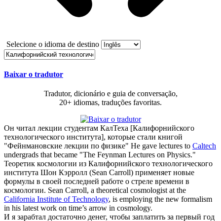
Selecione o idioma de destino
Baixar o tradutor
Tradutor, dicionário e guia de conversação,
20+ idiomas, traduções favoritas.
Он читал лекции студентам КалТеха [
Калифорнийского
технологического института
], которые стали книгой
"Фейнмановские лекции по физике"
He gave lectures to
Caltech
undergrads that became "The Feynman Lectures on Physics."
Теоретик космологии из
Калифорнийского технологического
института
Шон Кэрролл (Sean Carroll) применяет новые
формулы в своей последней работе о стреле времени в
космологии.
Sean Carroll, a theoretical cosmologist at the
California Institute of Technology
, is employing the new formalism
in his latest work on time’s arrow in cosmology.
И я зарабтал достаточно денег, чтобы заплатить за первый год