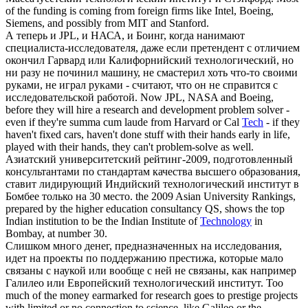
of the funding is coming from foreign firms like Intel, Boeing,
Siemens, and possibly from MIT and Stanford.
А теперь и JPL, и НАСА, и Боинг, когда нанимают
специалиста-исследователя, даже если претендент с отличием
окончил Гарвард или
Калифорнийский технологический
, но
ни разу не починил машину, не смастерил хоть что-то своими
руками, не играл руками - считают, что он не справится с
исследовательской работой.
Now JPL, NASA and Boeing,
before they will hire a research and development problem solver -
even if they're summa cum laude from Harvard or Cal
Tech
- if they
haven't fixed cars, haven't done stuff with their hands early in life,
played with their hands, they can't problem-solve as well.
Азиатский университетский рейтинг-2009, подготовленный
консультантами по стандартам качества высшего образования,
ставит лидирующий Индийский
технологический институт
в
Бомбее только на 30 место.
the 2009 Asian University Rankings,
prepared by the higher education consultancy QS, shows the top
Indian institution to be the Indian Institute of
Technology
in
Bombay, at number 30.
Слишком много денег, предназначенных на исследования,
идет на проекты по поддержанию престижа, которые мало
связаны с наукой или вообще с ней не связаны, как например
Галилео или Европейский
технологический институт
.
Too
much of the money earmarked for research goes to prestige projects
with limited or no connection to science, like Galileo or the