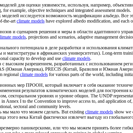
 моделей
для оценки уязвимости, используя, например, объекти
g, for example, objective techniques and integrated assessment models.
х моделей
исследуется возможность модификации альбедо. Все э
of-the-art
climate models
have explored albedo modification, and each of
гнозов и сценариев решения и меры в области адаптивного упра
limate models
, projections and scenarios, adaptive management decisio
нального потенциала в деле разработки и использования
климат
 и магистратуры в африканских университетах).
Long-term traini
tional capacity to develop and use
climate models
.
с высоким разрешением, разработанных с использованием рег
S (Южная Америка), PRECIS (Китай, Бразилия и Южная Амери
om regional
climate models
for various parts of the world, including
ионных мер ПРООН, который включает в себя оказание техниче
рименения результатов
климатических моделей
для построения к
ом, секторальном уровнях и уровне общин.
The UNDP representativ
d in Annex I to the Convention to improve access to, and application of
tional, sectoral and community levels.
ь мы мало что можем сделать.
But existing
climate models
show we ca
нца этого века Китай фактически извлечет выгоду из глобальног
резмерно паникерскими, или что мы можем принять более гибк