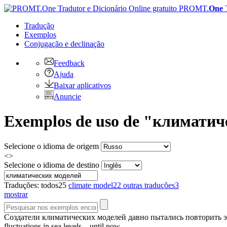
PROMT.
One
Tradução
Exemplos
Conjugação
e declinação
Feedback
Ajuda
Baixar aplicativos
Anuncie
Exemplos de uso de "климатиче
Selecione o idioma de origem
<>
Selecione o idioma de destino
Traduções:
todos
25
climate model
22
outras traduções
3
mostrar
Создатели
климатических моделей
давно пытались повторить э
fluctuations in sea levels – until now.