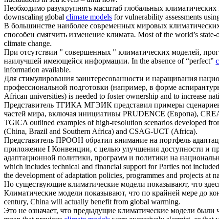
Необходимо разукрупнять масштаб глобальных
климатических
downscaling global
climate models
for vulnerability assessments usin
В большинстве наиболее современных мировых
климатически
способен смягчить изменение климата.
Most of the world’s state-
climate change.
При отсутствии " совершенных "
климатических моделей
, про
наилучшей имеющейся информации.
In the absence of “perfect”
c
information available.
Для стимулирования заинтересованности и наращивания нацио
профессиональной подготовки (например, в форме аспирантуры
African universities) is needed to foster ownership and to increase na
Представитель ТГИКА МГЭИК представил примеры сценариев 
частей мира, включая инициативы PRUDENCE (Европа), CREA
TGICA outlined examples of high-resolution scenarios developed fr
(China, Brazil and Southern Africa) and CSAG-UCT (Africa).
Представитель ПРООН обратил внимание на портфель адаптац
приложение I Конвенции, с целью улучшения доступности и п
адаптационной политики, программ и политики на национальн
which includes technical and financial support for Parties not include
the development of adaptation policies, programmes and projects at na
Но существующие
климатические модели
показывают, что здес
Климатические модели
показывают, что по крайней мере до ко
century, China will actually benefit from global warming.
Это не означает, что предыдущие
климатические модели
были ч