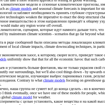
we can take a more relaxed approach to reining in global warming.
к
климатические модели
и сезонные климатические прогнозы, им
such as
climate models
and seasonal climate forecasts is important for str
хнологий ослабляют необходимость принять глубокие структурные
ive technologies weaken the imperative to enact the deep structural cha
енное вмешательство в этом направлении приведёт к общему ух
n would make any region worse off overall.
лиматологов, сценарии, которые идут намного дальше того, чт
ed by mainstream climate scientists - scenarios that go far beyond wha
та в ряде сообщений были описаны методы локализации климат
ment of local climate impacts, climate downscaling techniques, in parti
экономическом хаосе, к которому, скорее всего, приведет такое
dels
uniformly show that that for all the economic havoc that such car
вьев и установить больше фонтанов, мы не только украсим свой
beautify our surroundings, but we'll also cool things down - by upwards 
атические модели
, изучающие выброс парниковых газов, резуль
холодания.
Contrary to what
climate models
focusing on greenhouse gas
.
нечно, наша группа не сумеет всё до конца сделать - но в коне
o I think eventually, once we have one of these models for people, which
a global
climate model
for weather.
перименты с целью установить, какие вещества и на какой выс