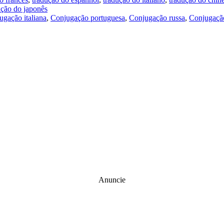
ução do japonês
ugação italiana
,
Conjugação portuguesa
,
Conjugação russa
,
Conjugação
Anuncie