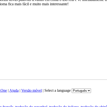
a fica mais fácil e muito mais interessante!
.One
|
Ajuda
|
Versão móvel
|
Select a language
o francês
,
tradução do espanhol
,
tradução do italiano
,
tradução do chin