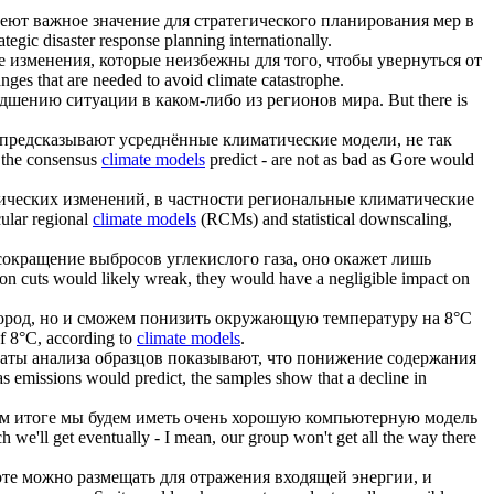
еют важное значение для стратегического планирования мер в
ategic disaster response planning internationally.
 изменения, которые неизбежны для того, чтобы увернуться от
nges that are needed to avoid climate catastrophe.
удшению ситуации в каком-либо из регионов мира.
But there is
о предсказывают усреднённые
климатические модели
, не так
t the consensus
climate models
predict - are not as bad as Gore would
ических изменений, в частности региональные
климатические
cular regional
climate models
(RCMs) and statistical downscaling,
 сокращение выбросов углекислого газа, оно окажет лишь
bon cuts would likely wreak, they would have a negligible impact on
 город, но и сможем понизить окружающую температуру на 8°C
of 8°C, according to
climate models
.
таты анализа образцов показывают, что понижение содержания
 emissions would predict, the samples show that a decline in
чном итоге мы будем иметь очень хорошую компьютерную модель
 we'll get eventually - I mean, our group won't get all the way there
оте можно размещать для отражения входящей энергии, и