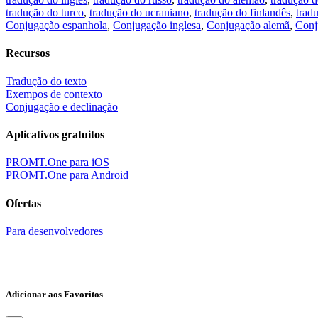
tradução do turco
,
tradução do ucraniano
,
tradução do finlandês
,
trad
Conjugação espanhola
,
Conjugação inglesa
,
Conjugação alemã
,
Conj
Recursos
Tradução do texto
Exempos de contexto
Conjugação e declinação
Aplicativos gratuitos
PROMT.One para iOS
PROMT.One para Android
Ofertas
Para desenvolvedores
Adicionar aos Favoritos