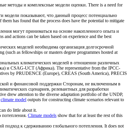
вные методы и комплексные модели оценки.
There is a need for
ти модели показывают, что данный процесс потенциально
 them has found that the process does have the potential to mitigate
вления могут приниматься на основе накопленного опыта и
ns and actions can be taken based on experience and the best
ических моделей
необходима организация долгосрочной
ng (such as fellowships or masters degree programmes hosted at
иональных
климатических моделей
в отношении различных
ка) и CSAG-UCT (Африка).
The representative from the IPCC-
 initiatives by PRUDENCE (Europe), CREAS (South America), PRECIS
ской и финансовой поддержки Сторонам, не включенным в
лиматических сценариев, релевантных для разработки
e drew attention to the diverse adaptation portfolio of the UNDP,
,
climate model
outputs for constructing climate scenarios relevant to
n do little about it.
о потепления.
Climate models
show that for at least the rest of this
ий подход к сдерживанию глобального потепления.
It does not