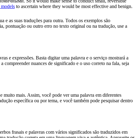
ономичными.
So it would make sense to conduct small, reversible
e models
to ascertain where they would be most effective and benign.
gua e as suas traduções para outra. Todos os exemplos são
, pontuação ou outro erro no texto original ou na tradução, use a
s e expressões. Basta digitar uma palavra e o serviço mostrará a
 a compreender nuances de significado e o uso correto na fala, seja
es e muito mais. Assim, você pode ver uma palavra em diferentes
tradução específica ou por tema, e você também pode pesquisar dentro
rbos frasais e palavras com vários significados são traduzidos em
uma tradução correta em uma linguagem viva e autêntica. Aproveite os