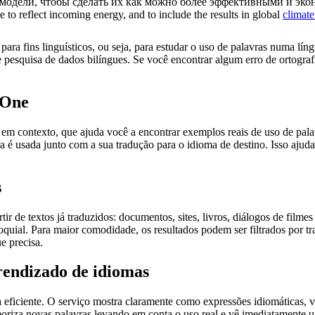
 модели
, чтобы сделать их как можно более эффективными и эк
 to reflect incoming energy, and to include the results in global
climat
ara fins linguísticos, ou seja, para estudar o uso de palavras numa lín
pesquisa de dados bilíngues. Se você encontrar algum erro de ortografia
.One
ontexto, que ajuda você a encontrar exemplos reais de uso de palavra
 é usada junto com a sua tradução para o idioma de destino. Isso ajuda
s
r de textos já traduzidos: documentos, sites, livros, diálogos de film
loquial. Para maior comodidade, os resultados podem ser filtrados por 
e precisa.
rendizado de idiomas
ficiente. O serviço mostra claramente como expressões idiomáticas, ve
emoriza novas palavras levando em conta o uso real e vê imediatamente 