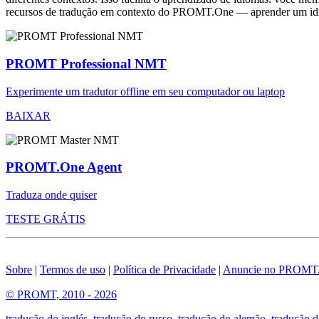
recursos de tradução em contexto do PROMT.One — aprender um idiom
PROMT Professional NMT
Experimente um tradutor offline em seu computador ou laptop
BAIXAR
PROMT.One Agent
Traduza onde quiser
TESTE GRÁTIS
Sobre
|
Termos de uso
|
Política de Privacidade
|
Anuncie no PROMT
© PROMT, 2010 - 2026
tradução do inglés
,
tradução do russo
,
tradução do alemão
,
tradução d