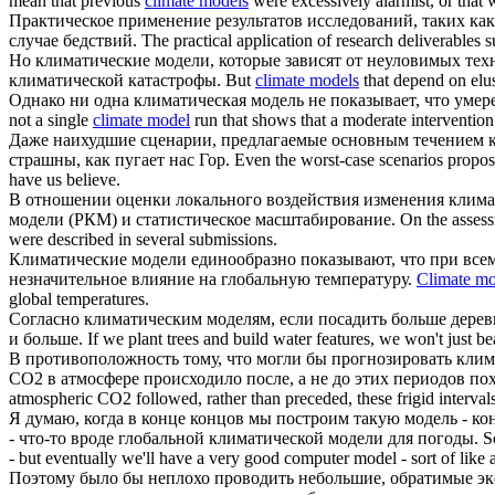
mean that previous
climate models
were excessively alarmist, or that 
Практическое применение результатов исследований, таких ка
случае бедствий.
The practical application of research deliverables 
Но
климатические модели
, которые зависят от неуловимых те
климатической катастрофы.
But
climate models
that depend on elus
Однако ни одна
климатическая модель
не показывает, что умер
not a single
climate model
run that shows that a moderate interventio
Даже наихудшие сценарии, предлагаемые основным течением к
страшны, как пугает нас Гор.
Even the worst-case scenarios propos
have us believe.
В отношении оценки локального воздействия изменения клима
модели
(РКМ) и статистическое масштабирование.
On the assess
were described in several submissions.
Климатические модели
единообразно показывают, что при всем 
незначительное влияние на глобальную температуру.
Climate mo
global temperatures.
Согласно
климатическим моделям
, если посадить больше дере
и больше.
If we plant trees and build water features, we won't just 
В противоположность тому, что могли бы прогнозировать
клим
CO2 в атмосфере происходило после, а не до этих периодов по
atmospheric CO2 followed, rather than preceded, these frigid intervals
Я думаю, когда в конце концов мы построим такую модель - ко
- что-то вроде глобальной
климатической модели
для погоды.
S
- but eventually we'll have a very good computer model - sort of like 
Поэтому было бы неплохо проводить небольшие, обратимые экс