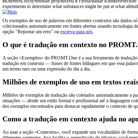
включить полученные результаты в глобальные
климатические
experiments to determine what substances might be put at what altitude
Os exemplos de uso de palavras em diferentes contextos são dados só p
colecionados automaticamente em fontes abertas usando tecnologia de 
opção "Reportar um erro" ou
escreva para nós
.
O que é tradução em contexto no PROMT
A seção «Exemplos» do PROMT.One é a sua ferramenta de tradução em c
tradução em contexto — frases de fontes bilíngues em que essa palavra
um termo raro ou uma expressão do dia a dia.
Milhões de exemplos de uso em textos reai
Milhões de exemplos de tradução são coletados automaticamente a parti
situações — desde um estilo formal e profissional até a linguagem co
dos exemplos encontrados para destacar rapidamente o contexto de qu
Como a tradução em contexto ajuda no ap
Ao usar a seção «Contextos», você expande seu vocabulário de forma e
diferentes contextos. Isso facilita o aprendizado de idiomas: você m