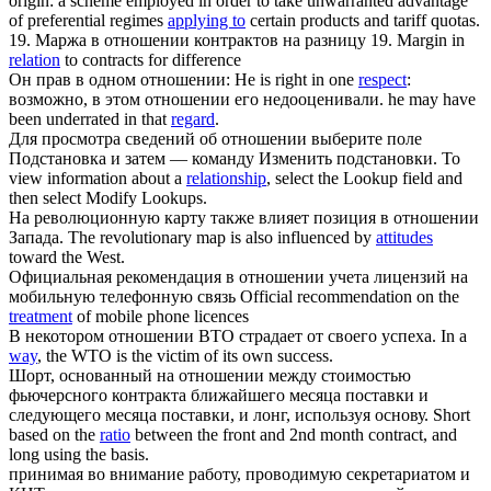
origin: a scheme employed in order to take unwarranted advantage
of preferential regimes
applying to
certain products and tariff quotas.
19. Маржа в
отношении
контрактов на разницу
19. Margin in
relation
to contracts for difference
Он прав в одном
отношении
:
He is right in one
respect
:
возможно, в этом
отношении
его недооценивали.
he may have
been underrated in that
regard
.
Для просмотра сведений об
отношении
выберите поле
Подстановка и затем — команду Изменить подстановки.
To
view information about a
relationship
, select the Lookup field and
then select Modify Lookups.
На революционную карту также влияет позиция в
отношении
Запада.
The revolutionary map is also influenced by
attitudes
toward the West.
Официальная рекомендация в
отношении
учета лицензий на
мобильную телефонную связь
Official recommendation on the
treatment
of mobile phone licences
В некотором
отношении
ВТО страдает от своего успеха.
In a
way
, the WTO is the victim of its own success.
Шорт, основанный на
отношении
между стоимостью
фьючерсного контракта ближайшего месяца поставки и
следующего месяца поставки, и лонг, используя основу.
Short
based on the
ratio
between the front and 2nd month contract, and
long using the basis.
принимая во внимание работу, проводимую секретариатом и