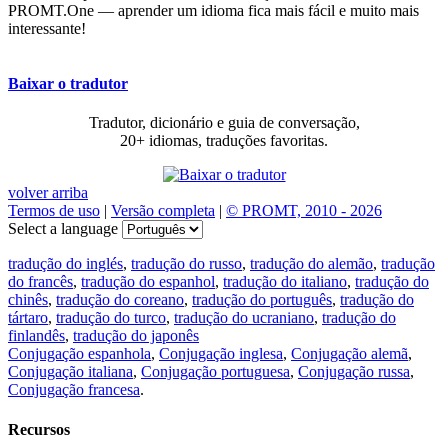
PROMT.One — aprender um idioma fica mais fácil e muito mais
interessante!
Baixar o tradutor
Tradutor, dicionário e guia de conversação,
20+ idiomas, traduções favoritas.
volver arriba
Termos de uso
|
Versão completa
|
© PROMT, 2010 - 2026
Select a language
tradução do inglés
,
tradução do russo
,
tradução do alemão
,
tradução
do francês
,
tradução do espanhol
,
tradução do italiano
,
tradução do
chinês
,
tradução do coreano
,
tradução do português
,
tradução do
tártaro
,
tradução do turco
,
tradução do ucraniano
,
tradução do
finlandês
,
tradução do japonês
Conjugação espanhola
,
Conjugação inglesa
,
Conjugação alemã
,
Conjugação italiana
,
Conjugação portuguesa
,
Conjugação russa
,
Conjugação francesa
.
Recursos