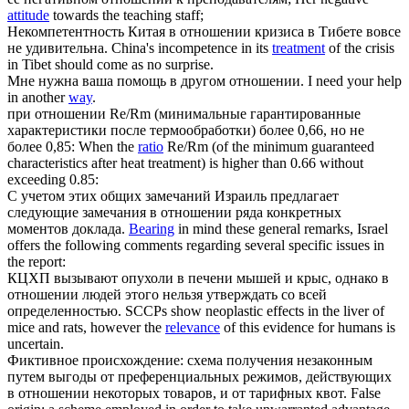
attitude
towards the teaching staff;
Некомпетентность Китая в
отношении
кризиса в Тибете вовсе
не удивительна.
China's incompetence in its
treatment
of the crisis
in Tibet should come as no surprise.
Мне нужна ваша помощь в другом
отношении
.
I need your help
in another
way
.
при
отношении
Re/Rm (минимальные гарантированные
характеристики после термообработки) более 0,66, но не
более 0,85:
When the
ratio
Re/Rm (of the minimum guaranteed
characteristics after heat treatment) is higher than 0.66 without
exceeding 0.85:
С учетом этих общих замечаний Израиль предлагает
следующие замечания в
отношении
ряда конкретных
моментов доклада.
Bearing
in mind these general remarks, Israel
offers the following comments regarding several specific issues in
the report:
КЦХП вызывают опухоли в печени мышей и крыс, однако в
отношении
людей этого нельзя утверждать со всей
определенностью.
SCCPs show neoplastic effects in the liver of
mice and rats, however the
relevance
of this evidence for humans is
uncertain.
Фиктивное происхождение: схема получения незаконным
путем выгоды от преференциальных режимов, действующих
в
отношении
некоторых товаров, и от тарифных квот.
False