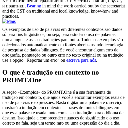
КНТ в
отношении
традиционных и местных знаний, ноу-хау
и практики,
Bearing
in mind the work carried out by the secretariat
and the CST on traditional and local knowledge, know-how and
practices,
Os exemplos de uso de palavras em diferentes contextos são dados
só para fins linguísticos, ou seja, para estudar o uso de palavras
numa língua e as suas traduções para outra. Todos os exemplos são
colecionados automaticamente em fontes abertas usando tecnologia
de pesquisa de dados bilíngues. Se você encontrar algum erro de
ortografia, pontuação ou outro erro no texto original ou na tradução,
use a opção "Reportar um erro" ou
escreva para nós
.
O que é tradução em contexto no
PROMT.One
A seção «Exemplos» do PROMT.One é a sua ferramenta de
tradução em contexto, que ajuda você a encontrar exemplos reais de
uso de palavras e expressões. Basta digitar uma palavra e o serviço
mostrará a tradução em contexto — frases de fontes bilíngues em
que essa palavra é usada junto com a sua tradução para o idioma de
destino. Isso ajuda a compreender nuances de significado e o uso
correto na fala, seja um termo raro ou uma expressão do dia a dia.