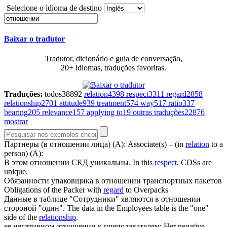
Selecione o idioma de destino
Baixar o tradutor
Tradutor, dicionário e guia de conversação,
20+ idiomas, traduções favoritas.
Traduções:
todos
38892
relation
4398
respect
3311
regard
2858
relationship
2701
attitude
939
treatment
574
way
517
ratio
337
bearing
205
relevance
157
applying to
19
outras traduções
22876
mostrar
Партнеры (в
отношении
лица) (А):
Associate(s) – (in
relation
to a
person) (A):
В этом
отношении
СКД уникальны.
In this
respect
, CDSs are
unique.
Обязанности упаковщика в
отношении
транспортных пакетов
Obligations of the Packer with
regard
to Overpacks
Данные в таблице "Сотрудники" являются в
отношении
стороной "один".
The data in the Employees table is the "one"
side of the
relationship
.
ее негативном
отношении
к преподавателям;
Her negative