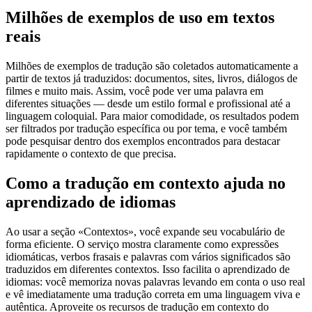
Milhões de exemplos de uso em textos
reais
Milhões de exemplos de tradução são coletados automaticamente a
partir de textos já traduzidos: documentos, sites, livros, diálogos de
filmes e muito mais. Assim, você pode ver uma palavra em
diferentes situações — desde um estilo formal e profissional até a
linguagem coloquial. Para maior comodidade, os resultados podem
ser filtrados por tradução específica ou por tema, e você também
pode pesquisar dentro dos exemplos encontrados para destacar
rapidamente o contexto de que precisa.
Como a tradução em contexto ajuda no
aprendizado de idiomas
Ao usar a seção «Contextos», você expande seu vocabulário de
forma eficiente. O serviço mostra claramente como expressões
idiomáticas, verbos frasais e palavras com vários significados são
traduzidos em diferentes contextos. Isso facilita o aprendizado de
idiomas: você memoriza novas palavras levando em conta o uso real
e vê imediatamente uma tradução correta em uma linguagem viva e
autêntica. Aproveite os recursos de tradução em contexto do