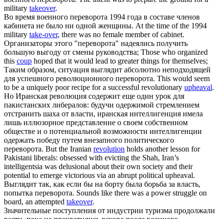
military
takeover
.
Во время военного
переворота
1994 года в составе членов
кабинета не было ни одной женщины.
At the time of the 1994
military
take-over
, there was no female member of cabinet.
Организаторы этого "
переворота
" надеялись получить
большую выгоду от смены руководства;
Those who organized
this
coup
hoped that it would lead to greater things for themselves;
Таким образом, ситуация выглядит абсолютно неподходящей
для успешного революционного
переворота
.
This would seem
to be a uniquely poor recipe for a successful revolutionary
upheaval
.
Но Иранская революция содержит еще один урок для
пакистанских либералов: будучи одержимой стремлением
отстранить шаха от власти, иранская интеллигенция имела
лишь иллюзорное представление о своем собственном
обществе и о потенциальной возможности интеллигенции
одержать победу путем внезапного политического
переворота
.
But the Iranian
revolution
holds another lesson for
Pakistani liberals: obsessed with evicting the Shah, Iran’s
intelligentsia was delusional about their own society and their
potential to emerge victorious via an abrupt political upheaval.
Выглядит так, как если бы на борту была борьба за власть,
попытка
переворота
.
Sounds like there was a power struggle on
board, an attempted
takeover
.
Значительные поступления от индустрии туризма продолжали