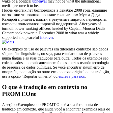
wake of a political
upheaval
may not be what the international
media presume it to be.
После многих лет беспорядков в декабре 2008 года младшие
по званию чиновники во главе с капитаном Мусса Дади
Камарой пришли к власти в результате мирного
переворота
,
который пользовался широкой поддержкой.
After years of
turmoil, lower-ranking officers headed by Captain Moussa Dadis
Camara took power in December 2008 in what was a widely
supported and peaceful
takeover
.
Os exemplos de uso de palavras em diferentes contextos são dados
só para fins linguísticos, ou seja, para estudar o uso de palavras
numa língua e as suas traduções para outra. Todos os exemplos são
colecionados automaticamente em fontes abertas usando tecnologia
de pesquisa de dados bilíngues. Se você encontrar algum erro de
ortografia, pontuação ou outro erro no texto original ou na tradução,
use a opção "Reportar um erro" ou
escreva para nós
.
O que é tradução em contexto no
PROMT.One
A seção «Exemplos» do PROMT.One é a sua ferramenta de
tradução em contexto, que ajuda você a encontrar exemplos reais de