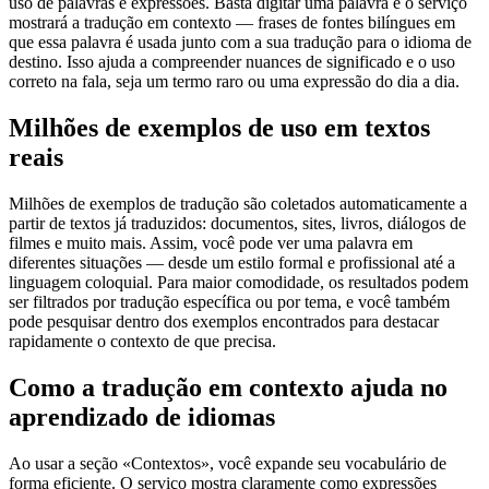
uso de palavras e expressões. Basta digitar uma palavra e o serviço
mostrará a tradução em contexto — frases de fontes bilíngues em
que essa palavra é usada junto com a sua tradução para o idioma de
destino. Isso ajuda a compreender nuances de significado e o uso
correto na fala, seja um termo raro ou uma expressão do dia a dia.
Milhões de exemplos de uso em textos
reais
Milhões de exemplos de tradução são coletados automaticamente a
partir de textos já traduzidos: documentos, sites, livros, diálogos de
filmes e muito mais. Assim, você pode ver uma palavra em
diferentes situações — desde um estilo formal e profissional até a
linguagem coloquial. Para maior comodidade, os resultados podem
ser filtrados por tradução específica ou por tema, e você também
pode pesquisar dentro dos exemplos encontrados para destacar
rapidamente o contexto de que precisa.
Como a tradução em contexto ajuda no
aprendizado de idiomas
Ao usar a seção «Contextos», você expande seu vocabulário de
forma eficiente. O serviço mostra claramente como expressões