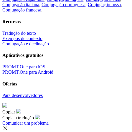
Conjugação italiana
,
Conjugação portuguesa
,
Conjugação russa
,
Conjugação francesa
.
Recursos
Tradução do texto
Exempos de contexto
Conjugação e declinação
Aplicativos gratuitos
PROMT.One para iOS
PROMT.One para Android
Ofertas
Para desenvolvedores
Copiar
Copia a tradução
Comunicar um problema