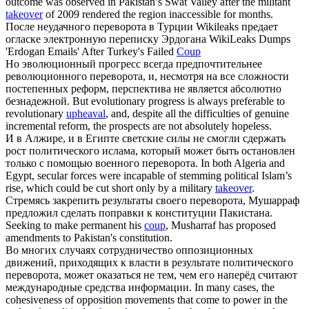
outcome was observed in Pakistan’s Swat Valley after the militant
takeover
of 2009 rendered the region inaccessible for months.
После неудачного
переворота
в Турции Wikileaks предает
огласке электронную переписку Эрдогана
WikiLeaks Dumps
'Erdogan Emails' After Turkey's Failed
Coup
Но эволюционный прогресс всегда предпочтительнее
революционного
переворота
, и, несмотря на все сложности
постепенных реформ, перспектива не является абсолютно
безнадежной.
But evolutionary progress is always preferable to
revolutionary
upheaval
, and, despite all the difficulties of genuine
incremental reform, the prospects are not absolutely hopeless.
И в Алжире, и в Египте светские силы не смогли сдержать
рост политического ислама, который может быть остановлен
только с помощью военного
переворота
.
In both Algeria and
Egypt, secular forces were incapable of stemming political Islam’s
rise, which could be cut short only by a military
takeover
.
Стремясь закрепить результаты своего
переворота
, Мушарраф
предложил сделать поправки к конституции Пакистана.
Seeking to make permanent his
coup
, Musharraf has proposed
amendments to Pakistan's constitution.
Во многих случаях сотрудничество оппозиционных
движений, приходящих к власти в результате политического
переворота
, может оказаться не тем, чем его наперёд считают
международные средства информации.
In many cases, the
cohesiveness of opposition movements that come to power in the