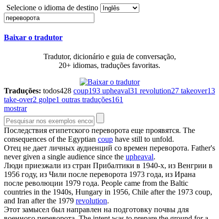
Selecione o idioma de destino
Baixar o tradutor
Tradutor, dicionário e guia de conversação,
20+ idiomas, traduções favoritas.
Traduções:
todos
428
coup
193
upheaval
31
revolution
27
takeover
13
take-over
2
golpe
1
outras traduções
161
mostrar
Последствия египетского
переворота
еще проявятся.
The
consequences of the Egyptian
coup
have still to unfold.
Отец не дает личных аудиенций со времен
переворота
.
Father's
never given a single audience since the
upheaval
.
Люди приезжали из стран Прибалтики в 1940-х, из Венгрии в
1956 году, из Чили после
переворота
1973 года, из Ирана
после революции 1979 года.
People came from the Baltic
countries in the 1940s, Hungary in 1956, Chile after the 1973 coup,
and Iran after the 1979
revolution
.
Этот замысел был направлен на подготовку почвы для
военного
переворота
.
The intent was to prepare the ground for a