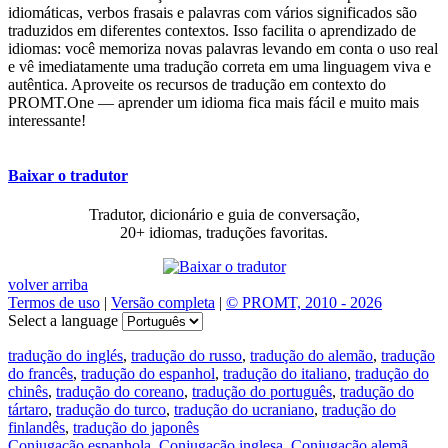
idiomáticas, verbos frasais e palavras com vários significados são
traduzidos em diferentes contextos. Isso facilita o aprendizado de
idiomas: você memoriza novas palavras levando em conta o uso real
e vê imediatamente uma tradução correta em uma linguagem viva e
autêntica. Aproveite os recursos de tradução em contexto do
PROMT.One — aprender um idioma fica mais fácil e muito mais
interessante!
Baixar o tradutor
Tradutor, dicionário e guia de conversação,
20+ idiomas, traduções favoritas.
volver arriba
Termos de uso
|
Versão completa
|
© PROMT, 2010 - 2026
Select a language
tradução do inglés
,
tradução do russo
,
tradução do alemão
,
tradução
do francês
,
tradução do espanhol
,
tradução do italiano
,
tradução do
chinês
,
tradução do coreano
,
tradução do português
,
tradução do
tártaro
,
tradução do turco
,
tradução do ucraniano
,
tradução do
finlandês
,
tradução do japonês
Conjugação espanhola
,
Conjugação inglesa
,
Conjugação alemã
,