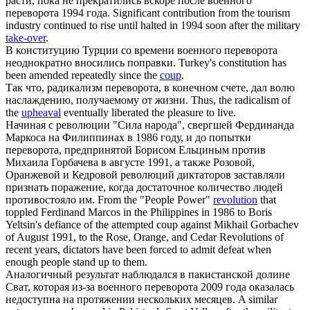
расти, пока не прекратились вскоре после военного
переворота
1994 года.
Significant contribution from the tourism
industry continued to rise until halted in 1994 soon after the military
take-over
.
В конституцию Турции со времени военного
переворота
неоднократно вносились поправки.
Turkey's constitution has
been amended repeatedly since the
coup
.
Так что, радикализм
переворота
, в конечном счете, дал волю
наслаждению, получаемому от жизни.
Thus, the radicalism of
the
upheaval
eventually liberated the pleasure to live.
Начиная с революции "Сила народа", свергшей Фердинанда
Маркоса на Филиппинах в 1986 году, и до попытки
переворота
, предпринятой Борисом Ельциным против
Михаила Горбачева в августе 1991, а также Розовой,
Оранжевой и Кедровой революций диктаторов заставляли
признать поражение, когда достаточное количество людей
противостояло им.
From the "People Power"
revolution
that
toppled Ferdinand Marcos in the Philippines in 1986 to Boris
Yeltsin's defiance of the attempted coup against Mikhail Gorbachev
of August 1991, to the Rose, Orange, and Cedar Revolutions of
recent years, dictators have been forced to admit defeat when
enough people stand up to them.
Аналогичный результат наблюдался в пакистанской долине
Сват, которая из-за военного
переворота
2009 года оказалась
недоступна на протяжении нескольких месяцев.
A similar