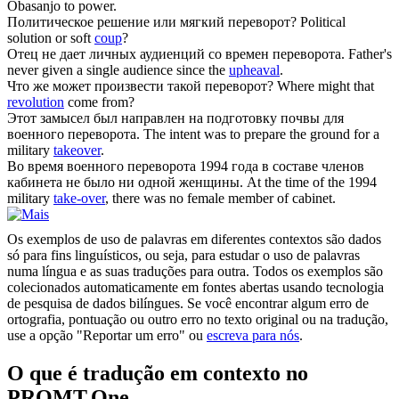
Obasanjo to power.
Политическое решение или мягкий
переворот
?
Political
solution or soft
coup
?
Отец не дает личных аудиенций со времен
переворота
.
Father's
never given a single audience since the
upheaval
.
Что же может произвести такой
переворот
?
Where might that
revolution
come from?
Этот замысел был направлен на подготовку почвы для
военного
переворота
.
The intent was to prepare the ground for a
military
takeover
.
Во время военного
переворота
1994 года в составе членов
кабинета не было ни одной женщины.
At the time of the 1994
military
take-over
, there was no female member of cabinet.
Os exemplos de uso de palavras em diferentes contextos são dados
só para fins linguísticos, ou seja, para estudar o uso de palavras
numa língua e as suas traduções para outra. Todos os exemplos são
colecionados automaticamente em fontes abertas usando tecnologia
de pesquisa de dados bilíngues. Se você encontrar algum erro de
ortografia, pontuação ou outro erro no texto original ou na tradução,
use a opção "Reportar um erro" ou
escreva para nós
.
O que é tradução em contexto no
PROMT.One