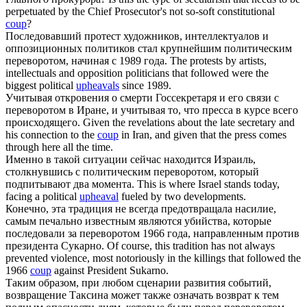
perpetuated by the Chief Prosecutor's not so-soft constitutional
coup
?
Последовавший протест художников, интеллектуалов и
оппозиционных политиков стал крупнейшим политическим
переворотом
, начиная с 1989 года.
The protests by artists,
intellectuals and opposition politicians that followed were the
biggest political
upheavals
since 1989.
Учитывая откровения о смерти Госсекретаря и его связи с
переворотом
в Иране, и учитывая то, что пресса в курсе всего
происходящего.
Given the revelations about the late secretary and
his connection to the
coup
in Iran, and given that the press comes
through here all the time.
Именно в такой ситуации сейчас находится Израиль,
столкнувшись с политическим
переворотом
, который
подпитывают два момента.
This is where Israel stands today,
facing a political
upheaval
fueled by two developments.
Конечно, эта традиция не всегда предотвращала насилие,
самым печально известным являются убийства, которые
последовали за
переворотом
1966 года, направленным против
президента Сукарно.
Of course, this tradition has not always
prevented violence, most notoriously in the killings that followed the
1966
coup
against President Sukarno.
Таким образом, при любом сценарии развития событий,
возвращение Таксина может также означать возврат к тем