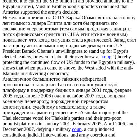
required it to cut off the $1.5 billion in aid provided annually to the
Egyptian army), Muslim Brotherhood supporters concluded that
America supported the army’s decision.
Нежелание президента США Барака Обамы встать на сторону
легитимного лидера Египта или хотя бы признать его
свержение «
переворотом
» (тем самым продолжая защищать
поток финансовых средств из США египетским военным)
показывает, что, когда ситуация стала критической, Запад стал
на сторону анти-исламистов, подрывая демократию.
US
President Barack Obama’s unwillingness to stand up for Egypt’s
elected leaders, or even to label their overthrow a “
coup
” (thereby
protecting the continued flow of US funds to the Egyptian military),
shows that when push came to shove, the West sided with the anti-
Islamists in subverting democracy.
Аналогичное большинство тайских избирателей
проголосовало за партии Таксина и их популистскую
платформу в поддержку бедных в январе 2001 года, феврале
2005 года, апреле 2006 года и декабре 2007 года, вопреки
военному перевороту, порожденной
переворотом
конституции, судебному вмешательству, а также
принуждению армии и репрессиям.
A similar majority of the
Thai electorate voted for Thaksin's parties and their pro-poor
populist platforms in January 2001, February 2005, April 2006, and
December 2007, defying a military
coup
, a coup-induced
constitution, judicial interventions, and army coercion and