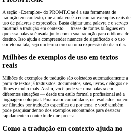
A seção «Exemplos» do PROMT.One é a sua ferramenta de
tradução em contexto, que ajuda você a encontrar exemplos reais de
uso de palavras e expressões. Basta digitar uma palavra e o serviço
mostrará a tradução em contexto — frases de fontes bilíngues em
que essa palavra é usada junto com a sua tradução para o idioma de
destino. Isso ajuda a compreender nuances de significado e o uso
correto na fala, seja um termo raro ou uma expressão do dia a dia.
Milhões de exemplos de uso em textos
reais
Milhões de exemplos de tradução são coletados automaticamente a
partir de textos já traduzidos: documentos, sites, livros, diálogos de
filmes e muito mais. Assim, você pode ver uma palavra em
diferentes situações — desde um estilo formal e profissional até a
linguagem coloquial. Para maior comodidade, os resultados podem
ser filtrados por tradução específica ou por tema, e você também
pode pesquisar dentro dos exemplos encontrados para destacar
rapidamente o contexto de que precisa.
Como a tradução em contexto ajuda no