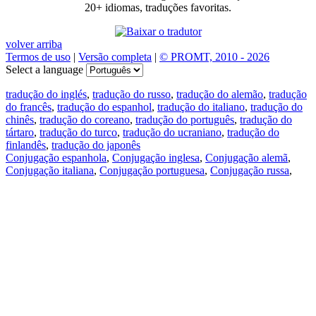
20+ idiomas, traduções favoritas.
volver arriba
Termos de uso
|
Versão completa
|
© PROMT, 2010 - 2026
Select a language
tradução do inglés
,
tradução do russo
,
tradução do alemão
,
tradução
do francês
,
tradução do espanhol
,
tradução do italiano
,
tradução do
chinês
,
tradução do coreano
,
tradução do português
,
tradução do
tártaro
,
tradução do turco
,
tradução do ucraniano
,
tradução do
finlandês
,
tradução do japonês
Conjugação espanhola
,
Conjugação inglesa
,
Conjugação alemã
,
Conjugação italiana
,
Conjugação portuguesa
,
Conjugação russa
,
Conjugação francesa
.
Recursos
Tradução do texto
Exempos de contexto
Conjugação e declinação
Aplicativos gratuitos