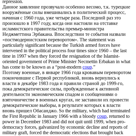
repression.
Данное заявление прозвучало особенно весомо, т.к. турецкие
вооружённые силы вмешивались в политический процесс,
начиная с 1960 года, уже четыре раза. Последний раз это
произошло в 1997 году, когда они настояли на отставке
исламистского правительства премьер-министра
Неджметтина Эрбакана. Впоследствии те события назвали
«постмодернистским
переворотом
».
The statement was
particularly significant because the Turkish armed forces have
intervened in the political process four times since 1960 – the last
time in 1997 when they forced the resignation of the Islamist-
oriented government of Prime Minister Necmettin Erbakan in what
has come to be known as a “post-modern
coup
.”
Поэтому военные, в январе 1966 года кровавым
переворотом
покончившие с Первой республикой, вновь вернулись к
власти в декабре 1983 года и правили страной до 1999-го,
пока демократические силы, пробужденные к активной
деятельности экономическим спадом и сообщениями о
взяточничестве в военных кругах, не заставили их провести
демократические выборы, в результате которых к власти
вновь пришел Обасанджо.
So the military, which had terminated
the First Republic in January 1966 with a bloody
coup
, returned to
power in December 1983 and did not quit until 1999, when pro-
democracy forces, galvanized by economic decline and reports of
military graft, forced the democratic elections that brought back