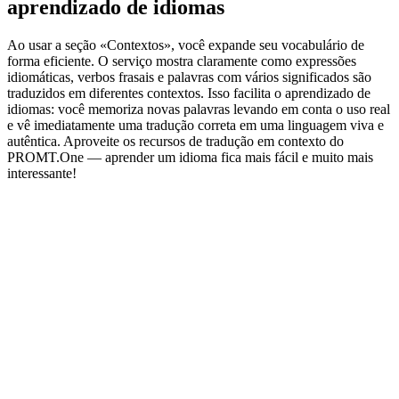
aprendizado de idiomas
Ao usar a seção «Contextos», você expande seu vocabulário de
forma eficiente. O serviço mostra claramente como expressões
idiomáticas, verbos frasais e palavras com vários significados são
traduzidos em diferentes contextos. Isso facilita o aprendizado de
idiomas: você memoriza novas palavras levando em conta o uso real
e vê imediatamente uma tradução correta em uma linguagem viva e
autêntica. Aproveite os recursos de tradução em contexto do
PROMT.One — aprender um idioma fica mais fácil e muito mais
interessante!