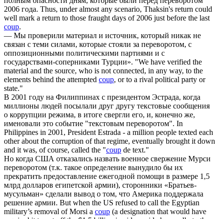
полным опасности дням, которые были перед
переворотом
2006 года.
Thus, under almost any scenario, Thaksin's return could
well mark a return to those fraught days of 2006 just before the last
coup
.
— Мы проверили материал и источник, который никак не
связан с теми силами, которые стояли за
переворотом
, с
оппозиционными политическими партиями и с
государствами-соперниками Турции».
"We have verified the
material and the source, who is not connected, in any way, to the
elements behind the attempted
coup
, or to a rival political party or
state."
В 2001 году на Филиппинах c президентом Эстрада, когда
миллионы людей посылали друг другу текстовые сообщения
о коррупции режима, в итоге свергли его, и, конечно же,
именовали это событие "текстовым
переворотом
".
In
Philippines in 2001, President Estrada - a million people texted each
other about the corruption of that regime, eventually brought it down
and it was, of course, called the "
coup
de text."
Но когда США отказались назвать военное свержение Мурси
переворотом
(т.к. такое определение вынудило бы их
прекратить предоставление ежегодной помощи в размере 1,5
млрд долларов египетской армии), сторонники «Братьев-
мусульман» сделали вывод о том, что Америка поддержала
решение армии.
But when the US refused to call the Egyptian
military’s removal of Morsi a
coup
(a designation that would have