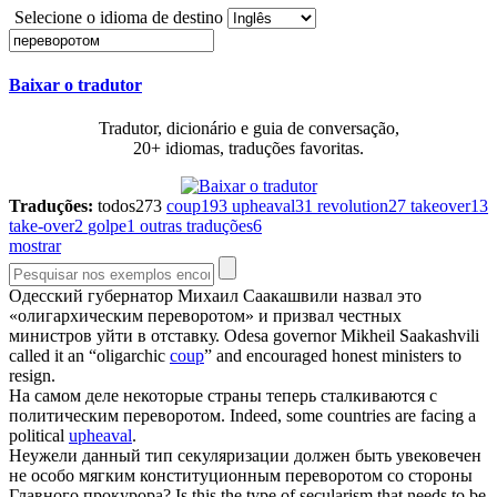
Selecione o idioma de destino
Baixar o tradutor
Tradutor, dicionário e guia de conversação,
20+ idiomas, traduções favoritas.
Traduções:
todos
273
coup
193
upheaval
31
revolution
27
takeover
13
take-over
2
golpe
1
outras traduções
6
mostrar
Одесский губернатор Михаил Саакашвили назвал это
«олигархическим
переворотом
» и призвал честных
министров уйти в отставку.
Odesa governor Mikheil Saakashvili
called it an “oligarchic
coup
” and encouraged honest ministers to
resign.
На самом деле некоторые страны теперь сталкиваются с
политическим
переворотом
.
Indeed, some countries are facing a
political
upheaval
.
Неужели данный тип секуляризации должен быть увековечен
не особо мягким конституционным
переворотом
со стороны
Главного прокурора?
Is this the type of secularism that needs to be