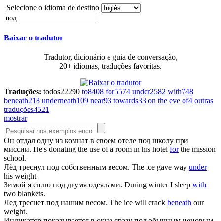
Selecione o idioma de destino
Baixar o tradutor
Tradutor, dicionário e guia de conversação,
20+ idiomas, traduções favoritas.
Traduções:
todos
22290
to
8408
for
5574
under
2582
with
748
beneath
218
underneath
109
near
93
towards
33
on the eve of
4
outras
traduções
4521
mostrar
Он отдал одну из комнат в своем отеле
под
школу при
миссии.
He's donating the use of a room in his hotel
for
the mission
school.
Лёд треснул
под
собственным весом.
The ice gave way
under
his weight.
Зимой я сплю
под
двумя одеялами.
During winter I sleep
with
two blankets.
Лед треснет
под
нашим весом.
The ice will crack
beneath
our
weight.
Индикатор показывается в окне сразу
под
обычным ценовым