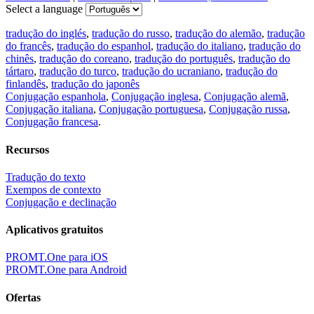
Select a language
tradução do inglés
,
tradução do russo
,
tradução do alemão
,
tradução
do francês
,
tradução do espanhol
,
tradução do italiano
,
tradução do
chinês
,
tradução do coreano
,
tradução do português
,
tradução do
tártaro
,
tradução do turco
,
tradução do ucraniano
,
tradução do
finlandês
,
tradução do japonês
Conjugação espanhola
,
Conjugação inglesa
,
Conjugação alemã
,
Conjugação italiana
,
Conjugação portuguesa
,
Conjugação russa
,
Conjugação francesa
.
Recursos
Tradução do texto
Exempos de contexto
Conjugação e declinação
Aplicativos gratuitos
PROMT.One para iOS
PROMT.One para Android
Ofertas