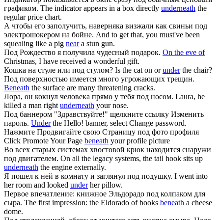
графиком.
The indicator appears in a box directly
underneath
the
regular price chart.
А чтобы его заполучить, наверняка визжали как свиньи
под
электрошокером на бойне.
And to get that, you must've been
squealing like a pig
near
a stun gun.
Под
Рождество я получила чудесный подарок.
On the eve of
Christmas, I have received a wonderful gift.
Кошка на стуле или
под
стулом?
Is the cat on or
under
the chair?
Под
поверхностью имеется много угрожающих трещин.
Beneath
the surface are many threatening cracks.
Лора, он кокнул человека прямо у тебя
под
носом.
Laura, he
killed a man right
underneath
your nose.
Под
баннером "Здравствуйте!" щелкните ссылку Изменить
пароль.
Under
the Hello! banner, select Change password.
Нажмите Продвигайте свою Страницу
под
фото профиля
Click Promote Your Page
beneath
your profile picture
Во всех старых системах хвостовой крюк находится снаружи
под
двигателем.
On all the legacy systems, the tail hook sits up
underneath
the engine externally.
Я пошел к ней в комнату и заглянул
под
подушку.
I went into
her room and looked
under
her pillow.
Первое впечатление: книжное Эльдорадо
под
колпаком для
сыра.
The first impression: the Eldorado of books
beneath
a cheese
dome.