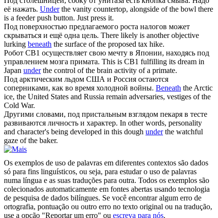
Под
столешницей, сбоку от унитаза есть кнопка смыва. Надо
её нажать.
Under
the vanity countertop, alongside of the bowl there
is a feeder push button. Just press it.
Под
поверхностью предлагаемого роста налогов может
скрываться и ещё одна цель.
There likely is another objective
lurking
beneath
the surface of the proposed tax hike.
Робот CB1 осуществляет свою мечту в Японии, находясь
под
управлением мозга примата.
This is CB1 fulfilling its dream in
Japan
under
the control of the brain activity of a primate.
Под
арктическим льдом США и Россия остаются
соперниками, как во время холодной войны.
Beneath
the Arctic
ice, the United States and Russia remain adversaries, vestiges of the
Cold War.
Другими словами,
под
пристальным взглядом пекаря в тесте
развиваются личность и характер.
In other words, personality
and character's being developed in this dough
under
the watchful
gaze of the baker.
Os exemplos de uso de palavras em diferentes contextos são dados
só para fins linguísticos, ou seja, para estudar o uso de palavras
numa língua e as suas traduções para outra. Todos os exemplos são
colecionados automaticamente em fontes abertas usando tecnologia
de pesquisa de dados bilíngues. Se você encontrar algum erro de
ortografia, pontuação ou outro erro no texto original ou na tradução,
use a opção "Reportar um erro" ou
escreva para nós
.