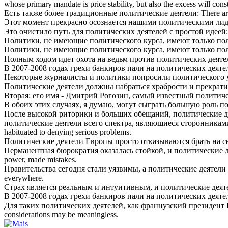
whose primary mandate is price stability, but also the excess will cons
Есть также более традиционные
политические
деятели:
There ar
Этот момент прекрасно осознается нашими
политическими
лид
Это очистило путь для
политических
деятелей с простой идеей:
Политики, не имеющие
политического
курса, имеют только по
Политики, не имеющие политического курса, имеют только
по
Полным ходом идет охота на ведьм против
политических
деяте
В 2007-2008 годах грехи банкиров пали на
политических
деяте
Некоторые журналисты и политики попросили
политического
Политические
деятели должны набраться храбрости и прекратит
Вторая: его имя - Дмитрий Рогозин, самый известный
политич
В обоих этих случаях, я думаю, могут сыграть большую роль
по
После высокой риторики и больших обещаний,
политические
д
политические
деятели всего спектра, являющиеся сторонникам
habituated to denying serious problems.
Политические
деятели Европы просто отказываются брать на с
Перманентная бюрократия оказалась стойкой, и
политические
д
power, made mistakes.
Правительства сегодня стали уязвимы, а
политические
деятели 
everywhere.
Страх является реальным и интуитивным, и
политические
деят
В 2007-2008 годах грехи банкиров пали на
политических
деятел
Для таких
политических
деятелей, как французский президент
considerations may be meaningless.