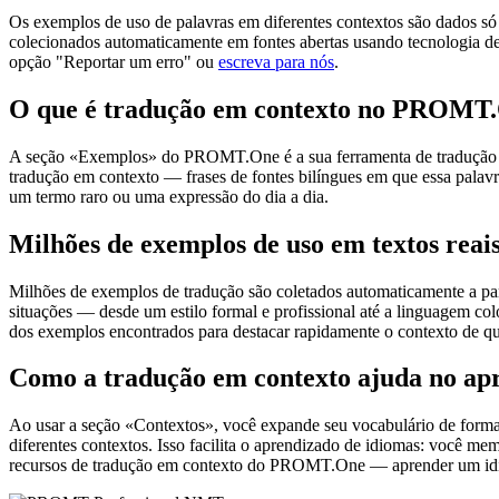
Os exemplos de uso de palavras em diferentes contextos são dados só p
colecionados automaticamente em fontes abertas usando tecnologia de 
opção "Reportar um erro" ou
escreva para nós
.
O que é tradução em contexto no PROMT
A seção «Exemplos» do PROMT.One é a sua ferramenta de tradução em c
tradução em contexto — frases de fontes bilíngues em que essa palavra
um termo raro ou uma expressão do dia a dia.
Milhões de exemplos de uso em textos reai
Milhões de exemplos de tradução são coletados automaticamente a parti
situações — desde um estilo formal e profissional até a linguagem co
dos exemplos encontrados para destacar rapidamente o contexto de qu
Como a tradução em contexto ajuda no ap
Ao usar a seção «Contextos», você expande seu vocabulário de forma e
diferentes contextos. Isso facilita o aprendizado de idiomas: você m
recursos de tradução em contexto do PROMT.One — aprender um idiom