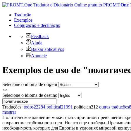
PROMT.
One
Tradução
Exemplos
Conjugação
e declinação
Feedback
Ajuda
Baixar aplicativos
Anuncie
Exemplos de uso de "политичес
Selecione o idioma de origem
<>
Selecione o idioma de destino
Traduções:
todos
22284
political
21991
politician
212
outras traduções
mostrar
Политическое
давление может стать причиной превышения креди
сохранение стабильности цен. Но это еще полбеды. Превышени
необходимость которых для Европы в условиях мировой конку