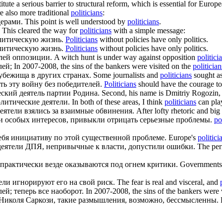
titute a serious barrier to structural reform, which is essential for Euro
e also more traditional
politicians
:
ерами.
This point is well understood by
politicians
.
This cleared the way for
politicians
with a simple message:
литическую жизнь.
Politicians
without policies have only politics.
литическую
жизнь.
Politicians
without policies have only politics.
лей оппозиции.
A witch hunt is under way against opposition
politici
лей;
In 2007-2008, the sins of the bankers were visited on the
politician
убежища в других странах.
Some journalists and
politicians
sought as
ь эту войну без победителей.
Politicians
should have the courage to
еский
деятель партии Родина.
Second, his name is Dmitriy Rogozin,
литические
деятели.
In both of these areas, I think
politicians
can play
еятели взялись за взаимные обвинения.
After lofty rhetoric and bi
и особых интересов, привыкли отрицать серьезные проблемы.
po
ебя инициативу по этой существенной проблеме.
Europe's
politici
еятели ДПЯ, непривычные к власти, допустили ошибки.
The per
практически везде оказываются под огнем критики.
Governments 
ели игнорируют его на свой риск.
The fear is real and visceral, and
ей; теперь все наоборот.
In 2007-2008, the sins of the bankers were 
 Николя Саркози, такие размышления, возможно, бессмысленны.