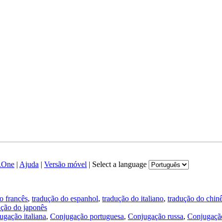
.One
|
Ajuda
|
Versão móvel
|
Select a language
o francês
,
tradução do espanhol
,
tradução do italiano
,
tradução do chin
ução do japonês
ugação italiana
,
Conjugação portuguesa
,
Conjugação russa
,
Conjugação