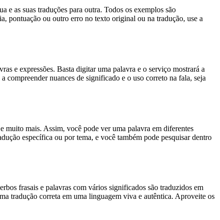
gua e as suas traduções para outra. Todos os exemplos são
, pontuação ou outro erro no texto original ou na tradução, use a
s e expressões. Basta digitar uma palavra e o serviço mostrará a
 a compreender nuances de significado e o uso correto na fala, seja
es e muito mais. Assim, você pode ver uma palavra em diferentes
tradução específica ou por tema, e você também pode pesquisar dentro
rbos frasais e palavras com vários significados são traduzidos em
uma tradução correta em uma linguagem viva e autêntica. Aproveite os