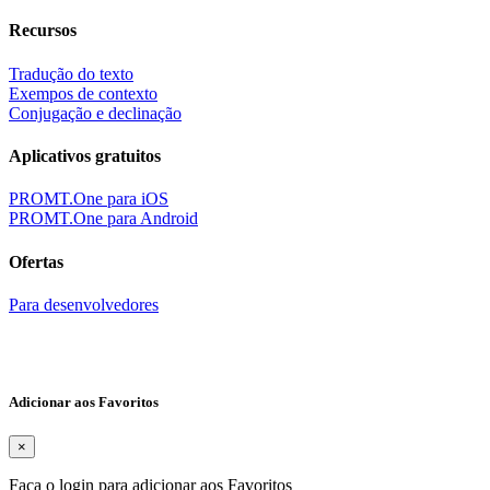
Recursos
Tradução do texto
Exempos de contexto
Conjugação e declinação
Aplicativos gratuitos
PROMT.One para iOS
PROMT.One para Android
Ofertas
Para desenvolvedores
Adicionar aos Favoritos
×
Faça o login para adicionar aos Favoritos