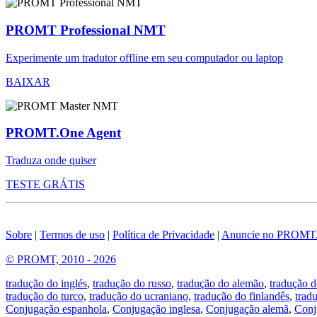
PROMT Professional NMT
Experimente um tradutor offline em seu computador ou laptop
BAIXAR
PROMT.One Agent
Traduza onde quiser
TESTE GRÁTIS
Sobre
|
Termos de uso
|
Política de Privacidade
|
Anuncie no PROMT
© PROMT, 2010 - 2026
tradução do inglés
,
tradução do russo
,
tradução do alemão
,
tradução d
tradução do turco
,
tradução do ucraniano
,
tradução do finlandês
,
trad
Conjugação espanhola
,
Conjugação inglesa
,
Conjugação alemã
,
Conj