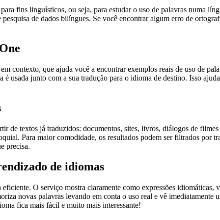
ara fins linguísticos, ou seja, para estudar o uso de palavras numa lín
pesquisa de dados bilíngues. Se você encontrar algum erro de ortografia
.One
ontexto, que ajuda você a encontrar exemplos reais de uso de palavra
 é usada junto com a sua tradução para o idioma de destino. Isso ajuda
s
r de textos já traduzidos: documentos, sites, livros, diálogos de film
loquial. Para maior comodidade, os resultados podem ser filtrados por 
e precisa.
rendizado de idiomas
ficiente. O serviço mostra claramente como expressões idiomáticas, ve
emoriza novas palavras levando em conta o uso real e vê imediatamente 
a fica mais fácil e muito mais interessante!