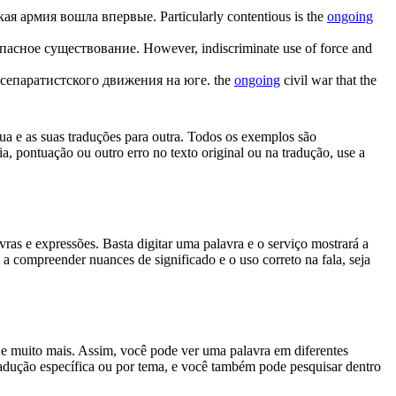
кая армия вошла впервые.
Particularly contentious is the
ongoing
пасное существование.
However, indiscriminate use of force and
 сепаратистского движения на юге.
the
ongoing
civil war that the
gua e as suas traduções para outra. Todos os exemplos são
, pontuação ou outro erro no texto original ou na tradução, use a
s e expressões. Basta digitar uma palavra e o serviço mostrará a
 a compreender nuances de significado e o uso correto na fala, seja
es e muito mais. Assim, você pode ver uma palavra em diferentes
tradução específica ou por tema, e você também pode pesquisar dentro