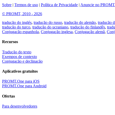
Sobre
|
Termos de uso
|
Política de Privacidade
|
Anuncie no PROMT
© PROMT, 2010 - 2026
tradução do inglés
,
tradução do russo
,
tradução do alemão
,
tradução d
tradução do turco
,
tradução do ucraniano
,
tradução do finlandês
,
trad
Conjugação espanhola
,
Conjugação inglesa
,
Conjugação alemã
,
Conj
Recursos
Tradução do texto
Exempos de contexto
Conjugação e declinação
Aplicativos gratuitos
PROMT.One para iOS
PROMT.One para Android
Ofertas
Para desenvolvedores