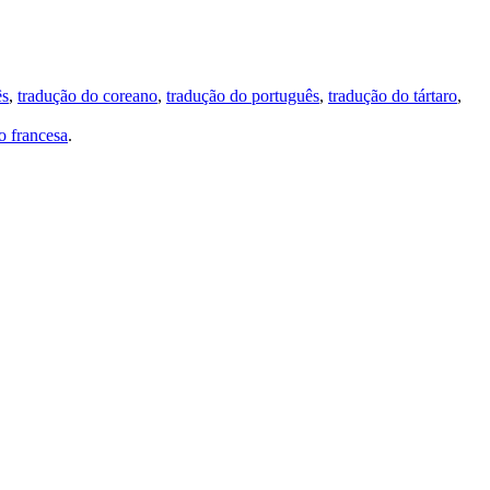
ês
,
tradução do coreano
,
tradução do português
,
tradução do tártaro
,
 francesa
.