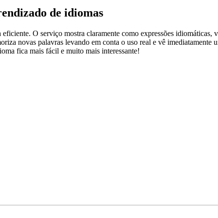
rendizado de idiomas
ficiente. O serviço mostra claramente como expressões idiomáticas, ve
emoriza novas palavras levando em conta o uso real e vê imediatamente 
a fica mais fácil e muito mais interessante!