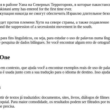
я в районе Уана на Северных Территориях, в которые пакистанс
istani army has entered for the first time ever.
купация никогда не смогут обеспечить Израилю длительное безо
дет против племени Хути на севере страны, а также подавление
and the suppression of a secessionist movement in the south.
ara fins linguísticos, ou seja, para estudar o uso de palavras numa lín
pesquisa de dados bilíngues. Se você encontrar algum erro de ortografia
.One
ontexto, que ajuda você a encontrar exemplos reais de uso de palavra
 é usada junto com a sua tradução para o idioma de destino. Isso ajuda
s
r de textos já traduzidos: documentos, sites, livros, diálogos de film
loquial. Para maior comodidade, os resultados podem ser filtrados por 
e precisa.