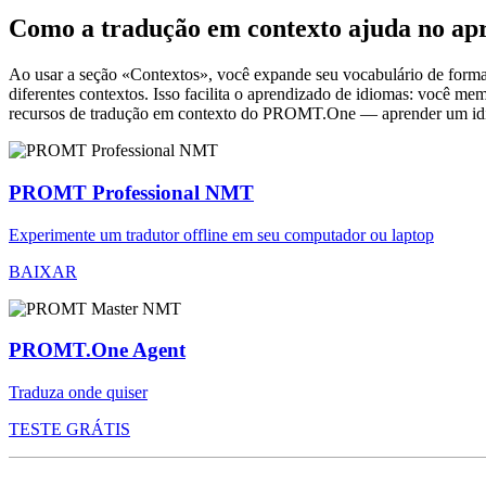
Como a tradução em contexto ajuda no ap
Ao usar a seção «Contextos», você expande seu vocabulário de forma e
diferentes contextos. Isso facilita o aprendizado de idiomas: você m
recursos de tradução em contexto do PROMT.One — aprender um idiom
PROMT Professional NMT
Experimente um tradutor offline em seu computador ou laptop
BAIXAR
PROMT.One Agent
Traduza onde quiser
TESTE GRÁTIS