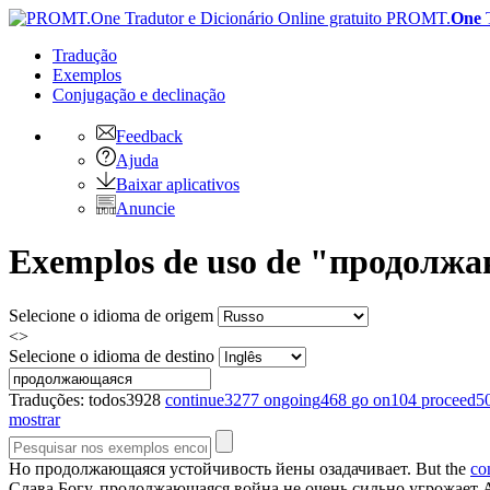
PROMT.
One
Tradução
Exemplos
Conjugação
e declinação
Feedback
Ajuda
Baixar aplicativos
Anuncie
Exemplos de uso de "продолжаю
Selecione o idioma de origem
<>
Selecione o idioma de destino
Traduções:
todos
3928
continue
3277
ongoing
468
go on
104
proceed
5
mostrar
Но
продолжающаяся
устойчивость йены озадачивает.
But the
co
Слава Богу,
продолжающаяся
война не очень сильно угрожает 