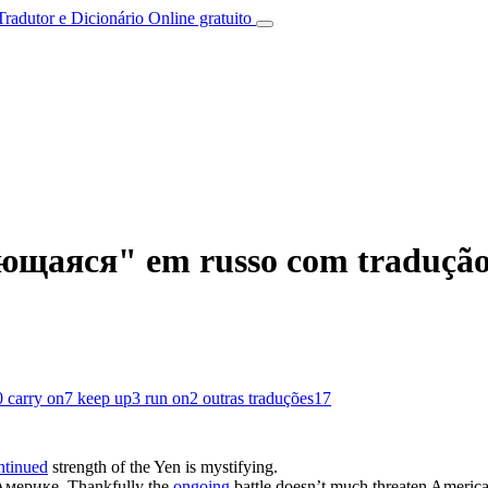
Tradutor e Dicionário Online gratuito
щаяся" em russo com tradução 
0
carry on
7
keep up
3
run on
2
outras traduções
17
ntinued
strength of the Yen is mystifying.
Америке.
Thankfully the
ongoing
battle doesn’t much threaten America