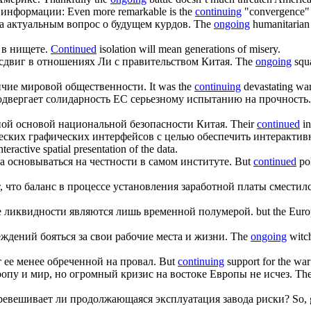
 информации:
Even more remarkable is the
continuing
"convergence" o
а актуальным вопрос о будущем курдов.
The
ongoing
humanitarian 
 в нищете.
Continued
isolation will mean generations of misery.
сдвиг в отношениях Ли с правительством Китая.
The
ongoing
squa
ичие мировой общественности.
It was the
continuing
devastating war
двергает солидарность ЕС серьезному испытанию на прочность.
ной основой национальной безопасности Китая.
Their
continued
in
еских графических интерфейсов с целью обеспечить интеракти
eractive spatial presentation of the data.
основываться на честности в самом институте.
But
continued
pol
что баланс в процессе установления заработной платы сместилс
 ликвидности являются лишь временной полумерой.
but the Eur
ждений бояться за свои рабочие места и жизни.
The
ongoing
witch
 ее менее обреченной на провал.
But
continuing
support for the war 
опу и мир, но огромный кризис на востоке Европы не исчез.
Th
еревешивает ли
продолжающаяся
эксплуатация завода риски?
So, 