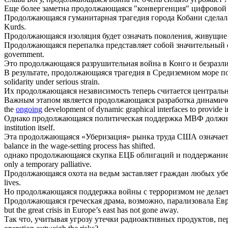
Еще более заметна
продолжающаяся
"конвергенция" цифровой
Продолжающаяся
гуманитарная трагедия города Кобани сделал
Kurds.
Продолжающаяся
изоляция будет означать поколения, живущие
Продолжающаяся
перепалка представляет собой значительный 
government.
Это
продолжающаяся
разрушительная война в Конго и безразл
В результате,
продолжающаяся
трагедия в Средиземном море по
solidarity under serious strain.
Их
продолжающаяся
независимость теперь считается централь
Важным этапом является
продолжающаяся
разработка динамич
the
ongoing
development of dynamic graphical interfaces to provide int
Однако
продолжающаяся
политическая поддержка МВФ должна 
institution itself.
Эта
продолжающаяся
«Уберизация» рынка труда США означает, 
balance in the wage-setting process has shifted.
однако
продолжающаяся
скупка ЕЦБ облигаций и поддержание
only a temporary palliative.
Продолжающаяся
охота на ведьм заставляет граждан любых убе
lives.
Но
продолжающаяся
поддержка войны с терроризмом не делает
Продолжающаяся
греческая драма, возможно, парализовала Евр
but the great crisis in Europe’s east has not gone away.
Так что, учитывая угрозу утечки радиоактивных продуктов, п