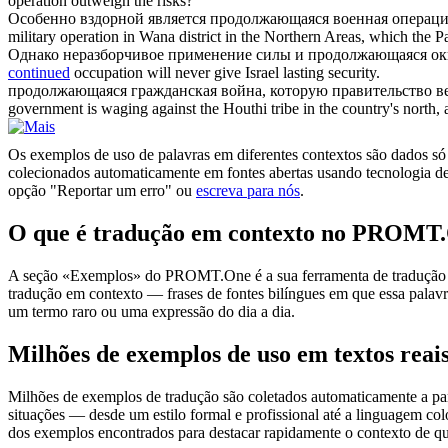
operation outweigh the risks?
Особенно вздорной является
продолжающаяся
военная операци
military operation in Wana district in the Northern Areas, which the Pak
Однако неразборчивое применение силы и
продолжающаяся
ок
continued
occupation will never give Israel lasting security.
продолжающаяся
гражданская война, которую правительство ве
government is waging against the Houthi tribe in the country's north, 
Os exemplos de uso de palavras em diferentes contextos são dados só p
colecionados automaticamente em fontes abertas usando tecnologia de 
opção "Reportar um erro" ou
escreva para nós
.
O que é tradução em contexto no PROMT
A seção «Exemplos» do PROMT.One é a sua ferramenta de tradução em c
tradução em contexto — frases de fontes bilíngues em que essa palavra
um termo raro ou uma expressão do dia a dia.
Milhões de exemplos de uso em textos reai
Milhões de exemplos de tradução são coletados automaticamente a parti
situações — desde um estilo formal e profissional até a linguagem co
dos exemplos encontrados para destacar rapidamente o contexto de qu