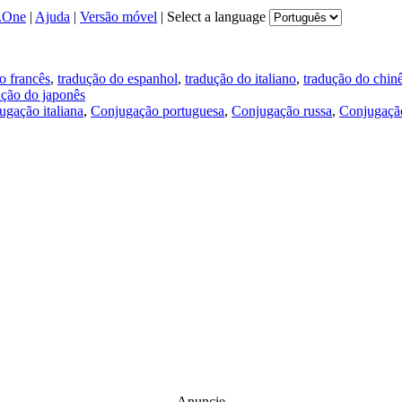
.One
|
Ajuda
|
Versão móvel
|
Select a language
o francês
,
tradução do espanhol
,
tradução do italiano
,
tradução do chin
ução do japonês
ugação italiana
,
Conjugação portuguesa
,
Conjugação russa
,
Conjugação
Anuncie