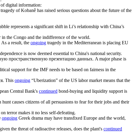
f digital information:
tragedy of Kobanê has raised serious questions about the future of the
bble represents a significant shift in Li’s relationship with China’s
 in the Congo and the indifference of the world.
As a result, the
ongoing
tragedy in the Mediterranean is placing EU
dependence is now deemed essential to China's national security.
вную пространственную презентацию данных.
A major phase is
itical support for the IMF needs to be based on fairness in the
я.
This
ongoing
“Uberization” of the US labor market means that the
opean Central Bank's
continued
bond-buying and liquidity support is
 hunt causes citizens of all persuasions to fear for their jobs and their
on terror makes it no less self-defeating.
e
ongoing
Greek drama may have transfixed Europe and the world,
given the threat of radioactive releases, does the plant's
continued