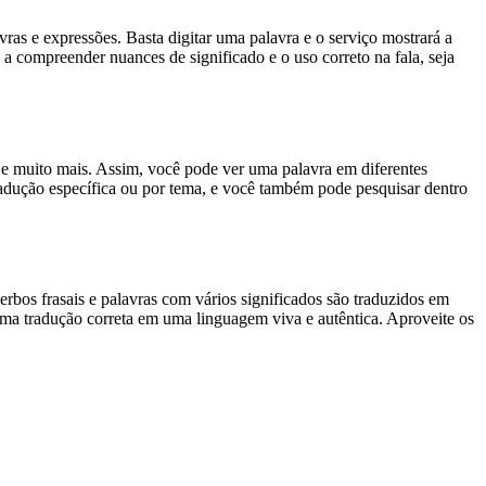
s e expressões. Basta digitar uma palavra e o serviço mostrará a
 a compreender nuances de significado e o uso correto na fala, seja
es e muito mais. Assim, você pode ver uma palavra em diferentes
tradução específica ou por tema, e você também pode pesquisar dentro
rbos frasais e palavras com vários significados são traduzidos em
uma tradução correta em uma linguagem viva e autêntica. Aproveite os