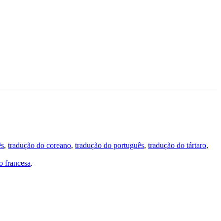
ês
,
tradução do coreano
,
tradução do português
,
tradução do tártaro
,
 francesa
.