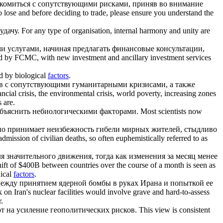
акомиться с
сопутствующими
рисками, приняв во внимание
 lose and before deciding to trade, please ensure you understand the
удачу.
For any type of organisation, internal harmony and unity are
 услугами, начиная предлагать финансовые консультации,
d by FCMC, with new investment and ancillary investment services
d by biological
factors
.
в с
сопутствующими
гуманитарными кризисами, а также
ncial crisis, the environmental crisis, world poverty, increasing zones
 are.
 объяснить небиологическими
факторами
.
Most scientists now
йно принимает неизбежность гибели мирных жителей, стыдливо
ission of civilian deaths, so often euphemistically referred to as
я значительного движения, тогда как изменения за месяц менее
shift of $400B between countries over the course of a month is seen as
nical
factors
.
между принятием ядерной бомбы в руках Ирана и попыткой ее
 on Iran's nuclear facilities would involve grave and hard-to-assess
.
ют на усиление геополитических рисков.
This view is consistent