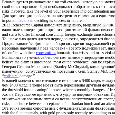
Рекомендуется рисковать только той суммой, которую вы может
свой опыт торговли. При необходимости обратитесь к независи
risks involved, take the level of your experience into consideration a
Для организации любого типа внутренняя гармония и единст
important
factors
in deciding its success or failure.
2013 Renesource Capital дополняет лицензию, выданную КР
валютные конвертации и организацию эмиссий финансовых ин
and starts to offer financial consulting, foreign exchange transactions
То, насколько долго длится период юности, определяется био
Продолжающийся финансовый кризис, кризис окружающей среды
массовые нарушения прав человека - все это подчеркивает, на
of conflict with their
concomitant
humanitarian crises and mass violati
Большинство ученых сейчас считает данное утверждение необ
believe the claim is unfounded; most of the “evidence” can be explain
Генерал Стэнли Маккристал (Stanley McChrystal), командующ
именуемую «
сопутствующими
потерями».
Gen. Stanley McChrysta
“
collateral
damage.”
В нашей модели относительное изменение в $400 млрд. между с
чем $400 млрд. вполне могут быть пересилены другими фунд
the threshold for a meaningful move, whereas monthly changes of le
Хотя в Иерусалиме признают, что удар по ядерным объектам И
уничтожения военным путем со всеми
сопутствующими
послед
risks, the choice between acceptance of an Iranian bomb and an attempt 
Эта точка зрения сопоставима с фундаментальными
факторами
with the fundamentals, with gold prices only recently responding to rai