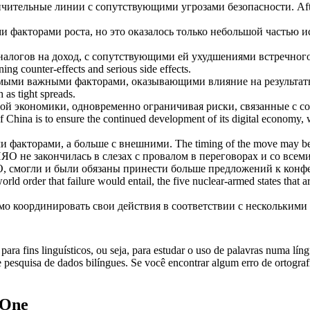
ничительные линии с
сопутствующими
угрозами безопасности.
Aft
ми
факторами
роста, но это оказалось только небольшой частью и
налогов на доход, с
сопутствующими
ей ухудшениями встречного
ening counter-effects and serious side effects.
самыми важными
факторами
, оказывающими влияние на результа
 as tight spreads.
ой экономики, одновременно ограничивая риски, связанные с
с
If China is to ensure the continued development of its digital economy, wh
ми
факторами
, а больше с внешними.
The timing of the move may be
О не закончилась в слезах с провалом в переговорах и со всем
 смогли и были обязаны принести больше предложений к конфер
world order that failure would entail, the five nuclear-armed states that
имо координировать свои действия в соответствии с нескольки
ara fins linguísticos, ou seja, para estudar o uso de palavras numa lín
pesquisa de dados bilíngues. Se você encontrar algum erro de ortografia
.One