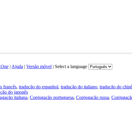
.One
|
Ajuda
|
Versão móvel
|
Select a language
o francês
,
tradução do espanhol
,
tradução do italiano
,
tradução do chin
ução do japonês
ugação italiana
,
Conjugação portuguesa
,
Conjugação russa
,
Conjugação