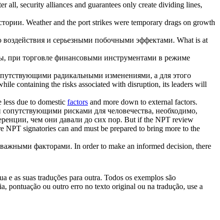
er all, security alliances and guarantees only create dividing lines,
стории.
Weather and the port strikes were temporary drags on growth
 воздействия и серьезными побочными эффектами.
What is at
ты, при торговле финансовыми инструментами в режиме
опутствующими
радикальными изменениями, а для этого
ile containing the risks associated with disruption, its leaders will
 less due to domestic
factors
and more down to external factors.
и
сопутствующими
рисками для человечества, необходимо,
енции, чем они давали до сих пор.
But if the NPT review
 are NPT signatories can and must be prepared to bring more to the
ми важными
факторами
.
In order to make an informed decision, there
gua e as suas traduções para outra. Todos os exemplos são
, pontuação ou outro erro no texto original ou na tradução, use a