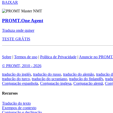
BAIXAR
PROMT.One Agent
Traduza onde quiser
TESTE GRÁTIS
Sobre
|
Termos de uso
|
Política de Privacidade
|
Anuncie no PROMT
© PROMT, 2010 - 2026
tradução do inglés
,
tradução do russo
,
tradução do alemão
,
tradução d
tradução do turco
,
tradução do ucraniano
,
tradução do finlandês
,
trad
Conjugação espanhola
,
Conjugação inglesa
,
Conjugação alemã
,
Conj
Recursos
Tradução do texto
Exempos de contexto
Conjugação e declinação