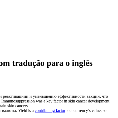
 tradução para o inglês
ой реактивациии и уменьшению эффективности вакцин, что
.
Immunosuppression was a key factor in skin cancer development
tain skin cancers.
т валюты.
Yield is a
contributing factor
to a currency’s value, so