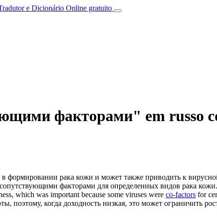
Tradutor e Dicionário Online gratuito
ующими факторами" em russo com
 в формировании рака кожи и может также приводить к вирусн
сопутствующими факторами
для определенных видов рака кожи
iveness, which was important because some viruses were
co-factors
for cer
ы, поэтому, когда доходность низкая, это может ограничить рос