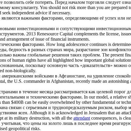
е позволить себе потерять. Перед началом торговли следует озн
мому консультанту.
You should not risk more than you are prepared to
nd seek independent advice if necessary.
во являются важными
факторами
, определяющими её успех или не
ФК новыми инвестиционными и
сопутствующими
инвестиционными
струментов.
2013 Renesource Capital complements the license, issue
 and arrangement of issue of financial instruments.
логическими
факторами
.
How long adolescence continues is determine
, бедность в разных странах мира, разрастание зон конфликто
сколько важны глобальные решения таких проблем.
The present fina
ons of human rights have all highlighted how important global solutions
основанным, поскольку основную часть «доказательств» можно
ed non-biologically.
ий американскими войсками в Афганистане, на удивление споко
l, the U.S. commander in Afghanistan, recently made an astonishing adm
транами в течение месяца рассматривается как целевой порог дл
аментальными и техническими
факторами
.
In our model, a relative 
ss than $400B can be easily overwhelmed by other fundamental or tech
рана связан с серьезным и труднопредсказуемым риском, выбор 
ствиями ясен.
Although it is acknowledged in Jerusalem that an attack
at its military destruction, with all the
attendant
consequences, is clear
, учитывая, что цены на золото лишь в последнее время реагиру
sed geopolitical risks.