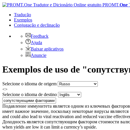
PROMT.
One
Tradução
Exemplos
Conjugação
e declinação
Feedback
Ajuda
Baixar aplicativos
Anuncie
Exemplos de uso de "сопутств
Selecione o idioma de origem
<>
Selecione o idioma de destino
Подавление иммунитета является одним из ключевых факторов
имеет важное значение, поскольку некоторые вирусы являются
and could also lead to viral reactivation and reduced vaccine effect
Доходность является
сопутствующим фактором
стоимости валют
when yields are low it can limit a currency’s upside.