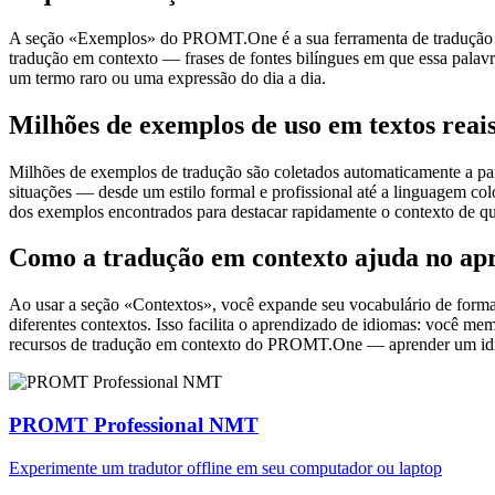
A seção «Exemplos» do PROMT.One é a sua ferramenta de tradução em c
tradução em contexto — frases de fontes bilíngues em que essa palavra
um termo raro ou uma expressão do dia a dia.
Milhões de exemplos de uso em textos reai
Milhões de exemplos de tradução são coletados automaticamente a parti
situações — desde um estilo formal e profissional até a linguagem co
dos exemplos encontrados para destacar rapidamente o contexto de qu
Como a tradução em contexto ajuda no ap
Ao usar a seção «Contextos», você expande seu vocabulário de forma e
diferentes contextos. Isso facilita o aprendizado de idiomas: você m
recursos de tradução em contexto do PROMT.One — aprender um idiom
PROMT Professional NMT
Experimente um tradutor offline em seu computador ou laptop