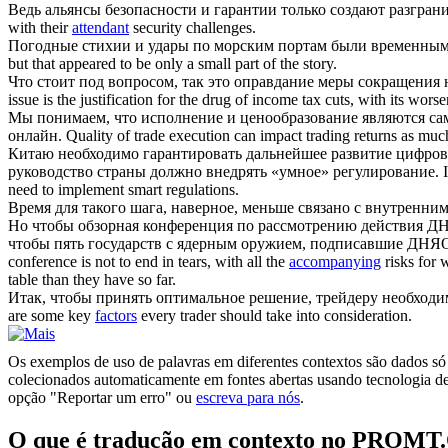
Ведь альянсы безопасности и гарантии только создают разгра
with their
attendant
security challenges.
Погодные стихии и удары по морским портам были временны
but that appeared to be only a small part of the story.
Что стоит под вопросом, так это оправдание меры сокращения 
issue is the justification for the drug of income tax cuts, with its wors
Мы понимаем, что исполнение и ценообразование являются 
онлайн.
Quality of trade execution can impact trading returns as much
Китаю необходимо гарантировать дальнейшее развитие цифров
руководство страны должно внедрять «умное» регулирование.
need to implement smart regulations.
Время для такого шага, наверное, меньше связано с внутренни
Но чтобы обзорная конференция по рассмотрению действия ДНЯ
чтобы пять государств с ядерным оружием, подписавшие ДНЯО,
conference is not to end in tears, with all the
accompanying
risks for 
table than they have so far.
Итак, чтобы принять оптимальное решение, трейдеру необход
are some key
factors
every trader should take into consideration.
Os exemplos de uso de palavras em diferentes contextos são dados só p
colecionados automaticamente em fontes abertas usando tecnologia de 
opção "Reportar um erro" ou
escreva para nós
.
O que é tradução em contexto no PROMT