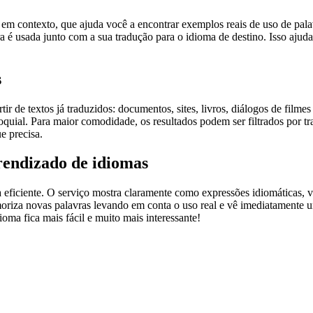
ontexto, que ajuda você a encontrar exemplos reais de uso de palavra
 é usada junto com a sua tradução para o idioma de destino. Isso ajuda
s
r de textos já traduzidos: documentos, sites, livros, diálogos de film
loquial. Para maior comodidade, os resultados podem ser filtrados por 
e precisa.
rendizado de idiomas
ficiente. O serviço mostra claramente como expressões idiomáticas, ve
emoriza novas palavras levando em conta o uso real e vê imediatamente 
a fica mais fácil e muito mais interessante!