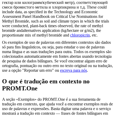
гектар или килограмм/кубический метр), соответствующей
смеси бромистого метила и
хлорпикрина
и т.д.
These could
include data, as specified in the Technology and Economic
Assessment Panel Handbook on Critical Use Nominations for
Methyl Bromide, such as soil and climate types in which the trials
were conducted, plant-back times observed, the rate of methyl
bromide andalternatives application (kg/hectare or g/m2), the
proportionate mix of methyl bromide and
chloropicrin
, etc.
Os exemplos de uso de palavras em diferentes contextos são dados
só para fins linguísticos, ou seja, para estudar o uso de palavras
numa língua e as suas traduções para outra. Todos os exemplos são
colecionados automaticamente em fontes abertas usando tecnologia
de pesquisa de dados bilíngues. Se você encontrar algum erro de
ortografia, pontuação ou outro erro no texto original ou na tradução,
use a opção "Reportar um erro" ou
escreva para nós
.
O que é tradução em contexto no
PROMT.One
A seção «Exemplos» do PROMT.One é a sua ferramenta de
tradução em contexto, que ajuda você a encontrar exemplos reais de
uso de palavras e expressões. Basta digitar uma palavra e o serviço
mostrará a tradução em contexto — frases de fontes bilíngues em