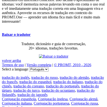
idiomas: você memoriza novas palavras levando em conta o uso real
e vê imediatamente uma tradução correta em uma linguagem viva e
autêntica. Aproveite os recursos de tradução em contexto do
PROMT.One — aprender um idioma fica mais fácil e muito mais
interessante!
Baixar o tradutor
Tradutor, dicionário e guia de conversação,
20+ idiomas, traduções favoritas.
volver arriba
Termos de uso
|
Versão completa
|
© PROMT, 2010 - 2026
Select a language
tradução do inglés
,
tradução do russo
,
tradução do alemão
,
tradução
do francês
,
tradução do espanhol
,
tradução do italiano
,
tradução do
chinês
,
tradução do coreano
,
tradução do português
,
tradução do
tártaro
,
tradução do turco
,
tradução do ucraniano
,
tradução do
finlandês
,
tradução do japonês
Conjugação espanhola
,
Conjugação inglesa
,
Conjugação alemã
,
Conjugação italiana
,
Conjugação portuguesa
,
Conjugação russa
,