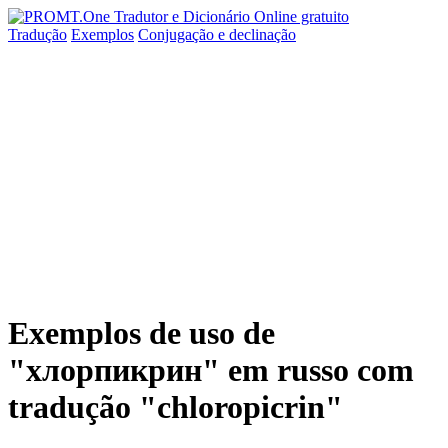
Tradução
Exemplos
Conjugação
e declinação
Exemplos de uso de
"хлорпикрин" em russo com
tradução "chloropicrin"