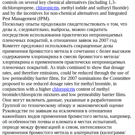
controls on several key chemical alternatives (including 1,3-
dichloropropene,
chloropicrin
, methyl iodide and sulfuryl fluoride)
and by the incentives for non-chemical alternatives and Integrated
Pest Management (IPM).
Поскольку опыты продолжали свидетельствовать о том, что
дозы и, следовательно, выбросы, можно сократить
посредством использования практически непроницаемых
пленочных покрытий, в отношении заявок на 2007 год
Комитет предложил использовать сокращенные дозы
применения бромистого метила в сочетании с более высоким
содержанием
хлорпикрина
в смесях бромистого метила/
хлорпикрина и применением практически непроницаемых
пленочных покрытий.
As trials continued to show that dosage
rates, and therefore emissions, could be reduced through the use of
low permeability barrier films, for 2007 nominations the Committee
proposed to use reduced dosage rates for methyl bromide, in
conjunction with a higher
chloropicrin
content of methyl
bromide/chloropicrin mixtures and low permeability barrier films.
Они могут включать данные, указанные в разработанном
Группой по техническому обзору и экономической оценке
Руководстве по заявкам на исключения в отношении
важнейших видов применения бромистого метила, например,
об особенностях почвы и климата в местах испытаний,
периоде между фумигацией и севом, интенсивности
применения бромистого метила и альтернатив (килограмм/