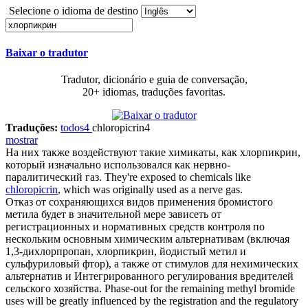
Selecione o idioma de destino
Baixar o tradutor
Tradutor, dicionário e guia de conversação,
20+ idiomas, traduções favoritas.
Traduções:
todos
4
chloropicrin
4
mostrar
На них также воздействуют такие химикаты, как
хлорпикрин
,
который изначально использовался как нервно-
паралитический газ.
They're exposed to chemicals like
chloropicrin
, which was originally used as a nerve gas.
Отказ от сохраняющихся видов применения бромистого
метила будет в значительной мере зависеть от
регистрационных и нормативных средств контроля по
нескольким основным химическим альтернативам (включая
1,3-дихлорпропан,
хлорпикрин
, йодистый метил и
сульфуриловый фтор), а также от стимулов для нехимических
альтернатив и Интегрированного регулирования вредителей
сельского хозяйства.
Phase-out for the remaining methyl bromide
uses will be greatly influenced by the registration and the regulatory