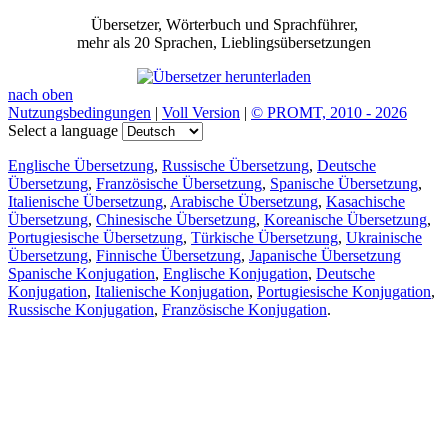
Übersetzer, Wörterbuch und Sprachführer,
mehr als 20 Sprachen, Lieblingsübersetzungen
nach oben
Nutzungsbedingungen
|
Voll Version
|
© PROMT, 2010 - 2026
Select a language
Englische Übersetzung
,
Russische Übersetzung
,
Deutsche
Übersetzung
,
Französische Übersetzung
,
Spanische Übersetzung
,
Italienische Übersetzung
,
Arabische Übersetzung
,
Kasachische
Übersetzung
,
Chinesische Übersetzung
,
Koreanische Übersetzung
,
Portugiesische Übersetzung
,
Türkische Übersetzung
,
Ukrainische
Übersetzung
,
Finnische Übersetzung
,
Japanische Übersetzung
Spanische Konjugation
,
Englische Konjugation
,
Deutsche
Konjugation
,
Italienische Konjugation
,
Portugiesische Konjugation
,
Russische Konjugation
,
Französische Konjugation
.
Funktionen
Textübersetzung
Kontextbeispiele
Konjugation und Deklination