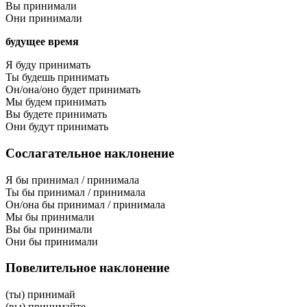
Вы принимали
Они принимали
будущее время
Я буду принимать
Ты будешь принимать
Он/она/оно будет принимать
Мы будем принимать
Вы будете принимать
Они будут принимать
Сослагательное наклонение
Я бы принимал / принимала
Ты бы принимал / принимала
Он/она бы принимал / принимала
Мы бы принимали
Вы бы принимали
Они бы принимали
Повелительное наклонение
(ты) принимай
(вы) принимайте