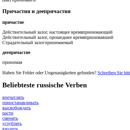
Причастия и деепричастия
причастие
Действительный залог, настоящее время
принимающий
Действительный залог, прошедшее время
принимавший
Страдательный залог
принимаемый
деепричастие
принимая
Haben Sie Fehler oder Ungenauigkeiten gefunden?
Schreiben Sie bit
Beliebteste russische Verben
впечатлять
приостанавливать
высвобождать
расти
сменять
углублять
входить