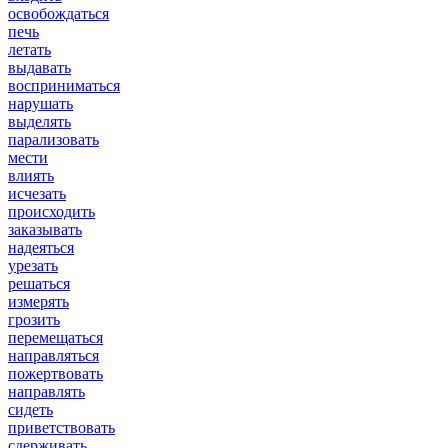
освобождаться
печь
летать
выдавать
восприниматься
нарушать
выделять
парализовать
мести
влиять
исчезать
происходить
заказывать
надеяться
урезать
решаться
измерять
грозить
перемещаться
направляться
пожертвовать
направлять
сидеть
приветствовать
сдерживать