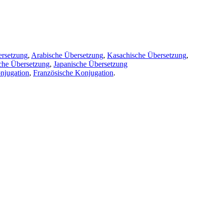
ersetzung
,
Arabische Übersetzung
,
Kasachische Übersetzung
,
che Übersetzung
,
Japanische Übersetzung
njugation
,
Französische Konjugation
.