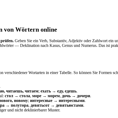
n von Wörtern online
 prüfen.
Geben Sie ein Verb, Substantiv, Adjektiv oder Zahlwort ein u
hlwörter — Deklination nach Kasus, Genus und Numerus. Das ist prakt
on verschiedener Wortarten in einer Tabelle. So können Sie Formen schn
.
аю, читаешь, читаем
;
ехать → еду, едешь
.
al:
стол → стола
,
море → морем
,
дочь → дочери
.
ового, новому
;
интересные → интересными
.
ра → полутора
,
девятьсот → девятьюстами
.
ger und nicht deklinierbarer Muster.