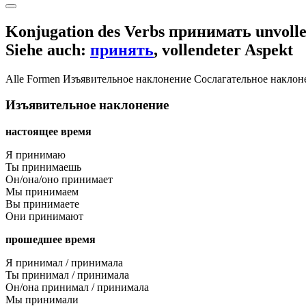
Konjugation des Verbs
принимать
unvolle
Siehe auch:
принять
, vollendeter Aspekt
Alle Formen
Изъявительное наклонение
Сослагательное наклон
Изъявительное наклонение
настоящее время
Я принимаю
Ты принимаешь
Он/она/оно принимает
Мы принимаем
Вы принимаете
Они принимают
прошедшее время
Я принимал / принимала
Ты принимал / принимала
Он/она принимал / принимала
Мы принимали