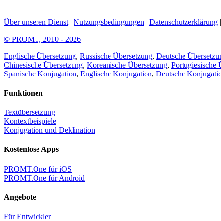
Über unseren Dienst
|
Nutzungsbedingungen
|
Datenschutzerklärung
© PROMT, 2010 - 2026
Englische Übersetzung
,
Russische Übersetzung
,
Deutsche Übersetzu
Chinesische Übersetzung
,
Koreanische Übersetzung
,
Portugiesische 
Spanische Konjugation
,
Englische Konjugation
,
Deutsche Konjugati
Funktionen
Textübersetzung
Kontextbeispiele
Konjugation und Deklination
Kostenlose Apps
PROMT.One für iOS
PROMT.One für Android
Angebote
Für Entwickler