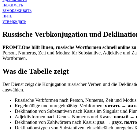
нажимать
замораживать
пить
утверждать
Russische Verbkonjugation und Deklinatio
PROMT.One hilft Ihnen, russische Wortformen schnell online zu
Person, Numerus, Zeit und Modus; für Substantive, Adjektive und Za
Wortformen.
Was die Tabelle zeigt
Der Dienst zeigt die Konjugation russischer Verben und die Deklinati
auswählen.
Russische Verbformen nach Person, Numerus, Zeit und Modus
Regelmäßige und unregelmäßige Verbformen:
читать → чит
Deklination von Substantiven nach Kasus im Singular und Plur
Adjektivformen nach Genus, Numerus und Kasus:
новый → н
Deklination von Zahlwörtern nach Kasus:
два → двух
,
полто
Deklinationstypen von Substantiven, einschließlich unregelmäßi