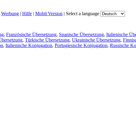
|
Werbung
|
Hilfe
|
Mobil Version
|
Select a language
ng
,
Französische Übersetzung
,
Spanische Übersetzung
,
Italienische Üb
Übersetzung
,
Türkische Übersetzung
,
Ukrainische Übersetzung
,
Finnis
on
,
Italienische Konjugation
,
Portugiesische Konjugation
,
Russische Ko