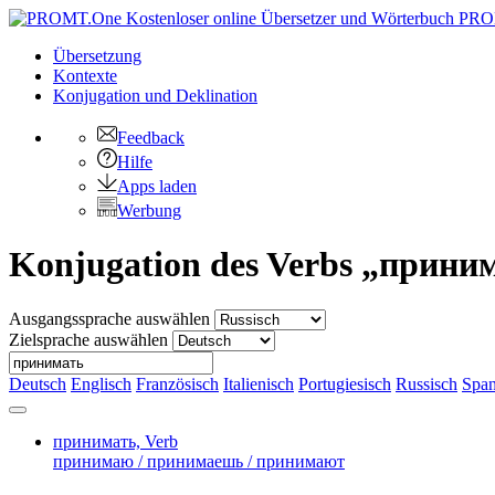
PRO
Übersetzung
Kontexte
Konjugation
und Deklination
Feedback
Hilfe
Apps laden
Werbung
Konjugation des Verbs „прини
Ausgangssprache auswählen
Zielsprache auswählen
Deutsch
Englisch
Französisch
Italienisch
Portugiesisch
Russisch
Span
принимать,
Verb
принимаю / принимаешь / принимают