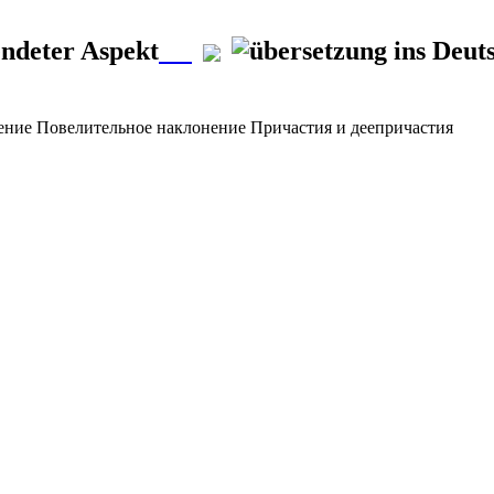
ndeter Aspekt
ение
Повелительное наклонение
Причастия и деепричастия