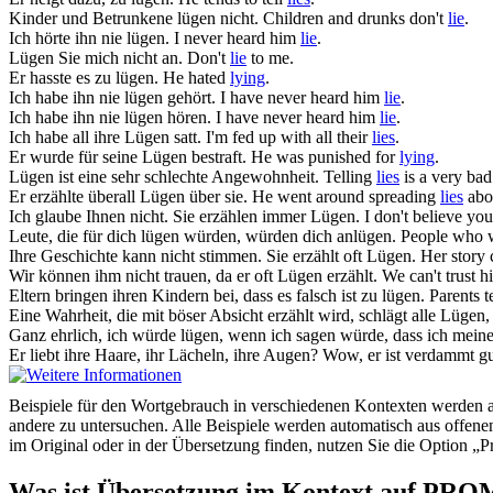
Kinder und Betrunkene
lügen
nicht.
Children and drunks don't
lie
.
Ich hörte ihn nie
lügen
.
I never heard him
lie
.
Lügen
Sie mich nicht an.
Don't
lie
to me.
Er hasste es zu
lügen
.
He hated
lying
.
Ich habe ihn nie
lügen
gehört.
I have never heard him
lie
.
Ich habe ihn nie
lügen
hören.
I have never heard him
lie
.
Ich habe all ihre
Lügen
satt.
I'm fed up with all their
lies
.
Er wurde für seine
Lügen
bestraft.
He was punished for
lying
.
Lügen
ist eine sehr schlechte Angewohnheit.
Telling
lies
is a very bad
Er erzählte überall
Lügen
über sie.
He went around spreading
lies
abou
Ich glaube Ihnen nicht. Sie erzählen immer
Lügen
.
I don't believe yo
Leute, die für dich
lügen
würden, würden dich anlügen.
People who 
Ihre Geschichte kann nicht stimmen. Sie erzählt oft
Lügen
.
Her story c
Wir können ihm nicht trauen, da er oft
Lügen
erzählt.
We can't trust h
Eltern bringen ihren Kindern bei, dass es falsch ist zu
lügen
.
Parents t
Eine Wahrheit, die mit böser Absicht erzählt wird, schlägt alle
Lügen
,
Ganz ehrlich, ich würde
lügen
, wenn ich sagen würde, dass ich mein
Er liebt ihre Haare, ihr Lächeln, ihre Augen? Wow, er ist verdammt g
Beispiele für den Wortgebrauch in verschiedenen Kontexten werden aus
andere zu untersuchen. Alle Beispiele werden automatisch aus offen
im Original oder in der Übersetzung finden, nutzen Sie die Option 
Was ist Übersetzung im Kontext auf PR