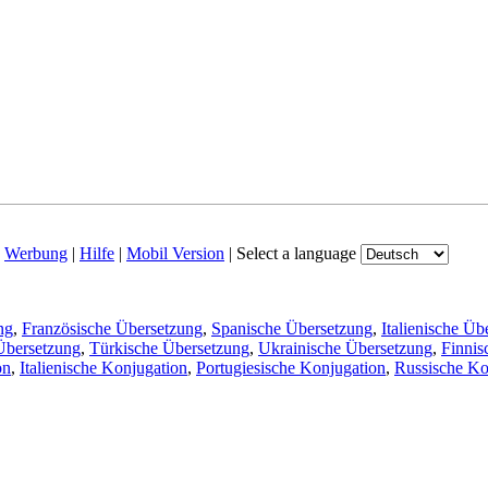
|
Werbung
|
Hilfe
|
Mobil Version
|
Select a language
ng
,
Französische Übersetzung
,
Spanische Übersetzung
,
Italienische Üb
Übersetzung
,
Türkische Übersetzung
,
Ukrainische Übersetzung
,
Finnis
on
,
Italienische Konjugation
,
Portugiesische Konjugation
,
Russische Ko