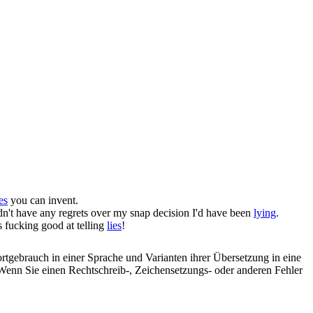
ies
you can invent.
 didn't have any regrets over my snap decision I'd have been
lying
.
s fucking good at telling
lies
!
rtgebrauch in einer Sprache und Varianten ihrer Übersetzung in eine
Wenn Sie einen Rechtschreib-, Zeichensetzungs- oder anderen Fehler