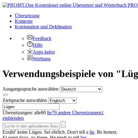
PRO
Übersetzung
Kontexte
Konjugation
und Deklination
Feedback
Hilfe
Apps laden
Werbung
Verwendungsbeispiele von "Lüg
Ausgangssprache auswählen
<>
Zielsprache auswählen
Übersetzungen:
alle
80
lie
79
andere Übersetzungen
1
einblenden
Erzähl' keine
Lügen
. Sei ehrlich.
Don't tell a
lie
. Be honest.
Er neigt dazu, zu
lügen
.
He tends to tell
lies
.