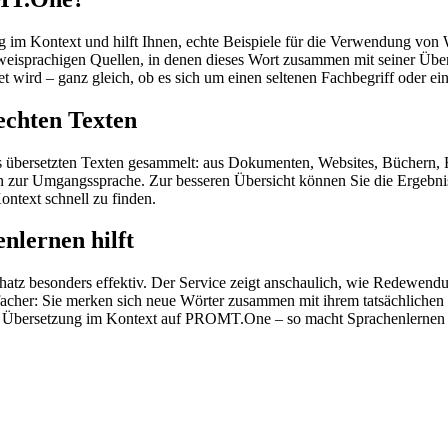
im Kontext und hilft Ihnen, echte Beispiele für die Verwendung von 
zweisprachigen Quellen, in denen dieses Wort zusammen mit seiner Übe
wird – ganz gleich, ob es sich um einen seltenen Fachbegriff oder ein
echten Texten
s übersetzten Texten gesammelt: aus Dokumenten, Websites, Büchern, 
 hin zur Umgangssprache. Zur besseren Übersicht können Sie die Ergebn
ontext schnell zu finden.
nlernen hilft
hatz besonders effektiv. Der Service zeigt anschaulich, wie Redewen
her: Sie merken sich neue Wörter zusammen mit ihrem tatsächlichen G
der Übersetzung im Kontext auf PROMT.One – so macht Sprachenlernen