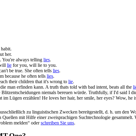
 habit.
t her.
u. You're always telling
lies
.
will
lie
for you, will lie to you.
an't be true. She often tells
lies
.
im because he often tells
lies
.
each their children that it's wrong to
lie
.
 die man erfinden kann.
A truth thats told with bad intent, beats all the
l
e Blitzentscheidungen niemals bereuen würde.
Truthfully, if I'd said I
ut im
Lügen
erzählen!
He loves her hair, her smile, her eyes? Wow, he i
schließlich zu linguistischen Zwecken bereitgestellt, d. h. um den Wo
en Quellen mit Hilfe einer zweisprachigen Suchtechnologie gesammelt. 
„Problem melden“ oder
schreiben Sie uns
.
OMT.One?