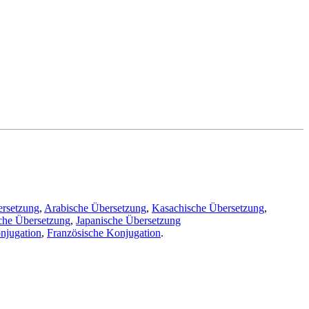
ersetzung
,
Arabische Übersetzung
,
Kasachische Übersetzung
,
che Übersetzung
,
Japanische Übersetzung
njugation
,
Französische Konjugation
.