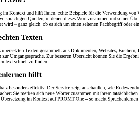
im Kontext und hilft Ihnen, echte Beispiele für die Verwendung von 
zweisprachigen Quellen, in denen dieses Wort zusammen mit seiner Übe
wird – ganz gleich, ob es sich um einen seltenen Fachbegriff oder ein
echten Texten
s übersetzten Texten gesammelt: aus Dokumenten, Websites, Büchern, 
 hin zur Umgangssprache. Zur besseren Übersicht können Sie die Ergebn
ontext schnell zu finden.
nlernen hilft
hatz besonders effektiv. Der Service zeigt anschaulich, wie Redewen
her: Sie merken sich neue Wörter zusammen mit ihrem tatsächlichen G
der Übersetzung im Kontext auf PROMT.One – so macht Sprachenlernen