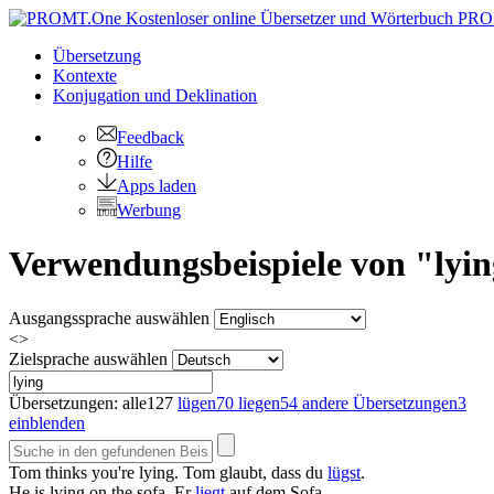
PRO
Übersetzung
Kontexte
Konjugation
und Deklination
Feedback
Hilfe
Apps laden
Werbung
Verwendungsbeispiele von "lyin
Ausgangssprache auswählen
<>
Zielsprache auswählen
Übersetzungen:
alle
127
lügen
70
liegen
54
andere Übersetzungen
3
einblenden
Tom thinks you're
lying
.
Tom glaubt, dass du
lügst
.
He is
lying
on the sofa.
Er
liegt
auf dem Sofa.