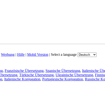
|
Werbung
|
Hilfe
|
Mobil Version
|
Select a language
ng
,
Französische Übersetzung
,
Spanische Übersetzung
,
Italienische Üb
Übersetzung
,
Türkische Übersetzung
,
Ukrainische Übersetzung
,
Finnis
on
,
Italienische Konjugation
,
Portugiesische Konjugation
,
Russische Ko