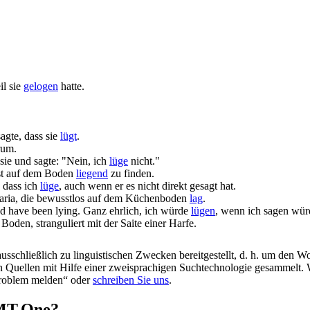
il sie
gelogen
hatte.
sagte, dass sie
lügt
.
rum.
 sie und sagte: "Nein, ich
lüge
nicht."
bst auf dem Boden
liegend
zu finden.
, dass ich
lüge
, auch wenn er es nicht direkt gesagt hat.
ria, die bewusstlos auf dem Küchenboden
lag
.
 I'd have been
lying
.
Ganz ehrlich, ich würde
lügen
, wenn ich sagen wür
oden, stranguliert mit der Saite einer Harfe.
schließlich zu linguistischen Zwecken bereitgestellt, d. h. um den Wo
en Quellen mit Hilfe einer zweisprachigen Suchtechnologie gesammelt. 
„Problem melden“ oder
schreiben Sie uns
.
OMT.One?