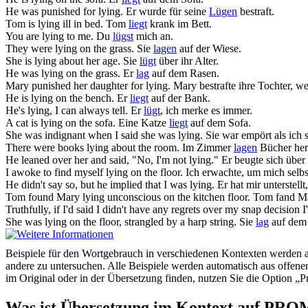
He was punished for
lying
.
Er wurde für seine
Lügen
bestraft.
Tom is
lying
ill in bed.
Tom
liegt
krank im Bett.
You are
lying
to me.
Du
lügst
mich an.
They were
lying
on the grass.
Sie
lagen
auf der Wiese.
She is
lying
about her age.
Sie
lügt
über ihr Alter.
He was
lying
on the grass.
Er
lag
auf dem Rasen.
Mary punished her daughter for
lying
.
Mary bestrafte ihre Tochter, we
He is
lying
on the bench.
Er
liegt
auf der Bank.
He's
lying
, I can always tell.
Er
lügt
, ich merke es immer.
A cat is
lying
on the sofa.
Eine Katze
liegt
auf dem Sofa.
She was indignant when I said she was
lying
.
Sie war empört als ich 
There were books
lying
about the room.
Im Zimmer
lagen
Bücher he
He leaned over her and said, "No, I'm not
lying
."
Er beugte sich über
I awoke to find myself
lying
on the floor.
Ich erwachte, um mich sel
He didn't say so, but he implied that I was
lying
.
Er hat mir unterstellt
Tom found Mary
lying
unconscious on the kitchen floor.
Tom fand Ma
Truthfully, if I'd said I didn't have any regrets over my snap decision
She was
lying
on the floor, strangled by a harp string.
Sie
lag
auf dem B
Beispiele für den Wortgebrauch in verschiedenen Kontexten werden aus
andere zu untersuchen. Alle Beispiele werden automatisch aus offen
im Original oder in der Übersetzung finden, nutzen Sie die Option 
Was ist Übersetzung im Kontext auf PR