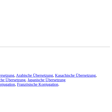
ersetzung
,
Arabische Übersetzung
,
Kasachische Übersetzung
,
che Übersetzung
,
Japanische Übersetzung
njugation
,
Französische Konjugation
.