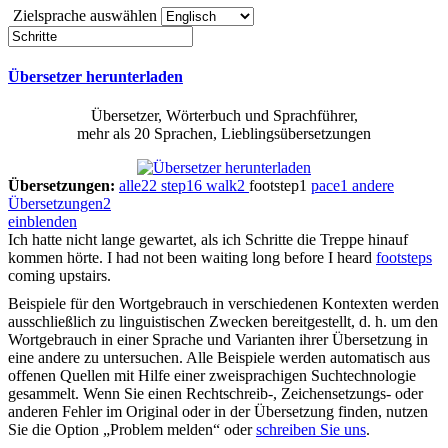
Zielsprache auswählen
Übersetzer herunterladen
Übersetzer, Wörterbuch und Sprachführer,
mehr als 20 Sprachen, Lieblingsübersetzungen
Übersetzungen:
alle
22
step
16
walk
2
footstep
1
pace
1
andere
Übersetzungen
2
einblenden
Ich hatte nicht lange gewartet, als ich
Schritte
die Treppe hinauf
kommen hörte.
I had not been waiting long before I heard
footsteps
coming upstairs.
Beispiele für den Wortgebrauch in verschiedenen Kontexten werden
ausschließlich zu linguistischen Zwecken bereitgestellt, d. h. um den
Wortgebrauch in einer Sprache und Varianten ihrer Übersetzung in
eine andere zu untersuchen. Alle Beispiele werden automatisch aus
offenen Quellen mit Hilfe einer zweisprachigen Suchtechnologie
gesammelt. Wenn Sie einen Rechtschreib-, Zeichensetzungs- oder
anderen Fehler im Original oder in der Übersetzung finden, nutzen
Sie die Option „Problem melden“ oder
schreiben Sie uns
.