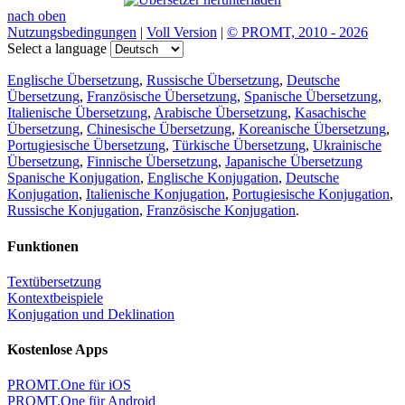
nach oben
Nutzungsbedingungen
|
Voll Version
|
© PROMT, 2010 - 2026
Select a language
Englische Übersetzung
,
Russische Übersetzung
,
Deutsche
Übersetzung
,
Französische Übersetzung
,
Spanische Übersetzung
,
Italienische Übersetzung
,
Arabische Übersetzung
,
Kasachische
Übersetzung
,
Chinesische Übersetzung
,
Koreanische Übersetzung
,
Portugiesische Übersetzung
,
Türkische Übersetzung
,
Ukrainische
Übersetzung
,
Finnische Übersetzung
,
Japanische Übersetzung
Spanische Konjugation
,
Englische Konjugation
,
Deutsche
Konjugation
,
Italienische Konjugation
,
Portugiesische Konjugation
,
Russische Konjugation
,
Französische Konjugation
.
Funktionen
Textübersetzung
Kontextbeispiele
Konjugation und Deklination
Kostenlose Apps
PROMT.One für iOS
PROMT.One für Android